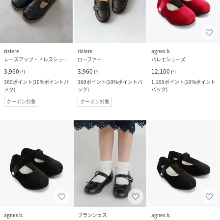
riziere
riziere
agnes b.
レースアップ・ドレスシューズ
ローファー
バレエシューズ
3,960
3,960
12,100
円
円
円
360
ポイント
(
10%ポイントバ
360
ポイント
(
10%ポイントバ
1,100
ポイント
(
10%ポイント
ック
)
ック
)
バック
)
クーポン対象
クーポン対象
agnes b.
ブランシェス
agnes b.