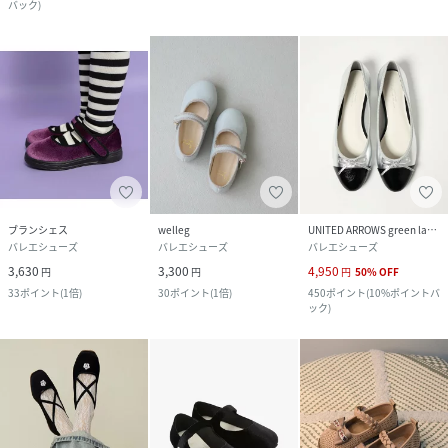
バック
)
ブランシェス
welleg
UNITED ARROWS green label relaxing
バレエシューズ
バレエシューズ
バレエシューズ
3,630
3,300
4,950
円
円
円
50
%
OFF
33
ポイント
(
1倍
)
30
ポイント
(
1倍
)
450
ポイント
(
10%ポイントバ
ック
)