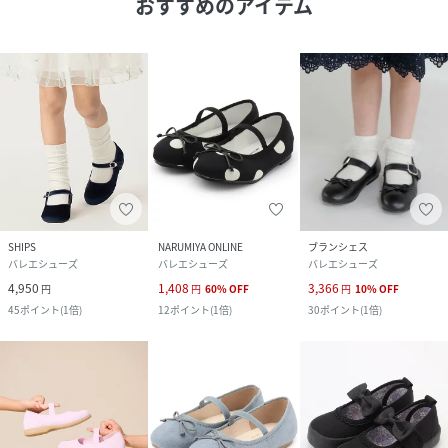
おすすめのアイテム
SHIPS
NARUMIYA ONLINE
ブランシェス
バレエシューズ
バレエシューズ
バレエシューズ
4,950
1,408
3,366
円
円
60
%
OFF
円
10
%
OFF
45
ポイント
(
1倍
)
12
ポイント
(
1倍
)
30
ポイント
(
1倍
)