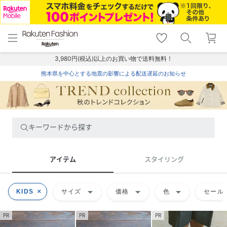
menu
home
search
favorite_border
shopping_cart
lock_outline
メニュー
トップ
検索
お気に入り
カート
ログイン
3,980円(税込)以上のお買い物で送料無料！
熊本県を中心とする地震の影響による配送遅延のお知らせ
キーワードから探す
アイテム
スタイリング
arrow_drop_down
arrow_drop_down
arrow_drop_down
KIDS
サイズ
価格
色
セール
PR
PR
PR