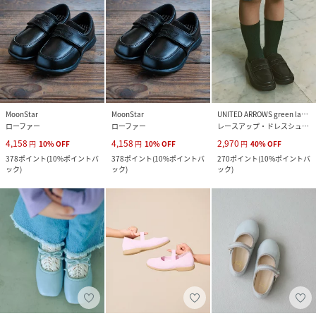
MoonStar
MoonStar
UNITED ARROWS green label relaxing
ローファー
ローファー
レースアップ・ドレスシューズ
4,158
4,158
2,970
円
10
%
OFF
円
10
%
OFF
円
40
%
OFF
378
ポイント
(
10%ポイントバ
378
ポイント
(
10%ポイントバ
270
ポイント
(
10%ポイントバ
ック
)
ック
)
ック
)