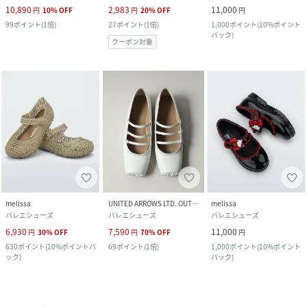
10,890
2,983
11,000
円
10
%
OFF
円
20
%
OFF
円
99
ポイント
(
1倍
)
27
ポイント
(
1倍
)
1,000
ポイント
(
10%ポイント
バック
)
クーポン対象
melissa
UNITED ARROWS LTD. OUTLET
melissa
バレエシューズ
バレエシューズ
バレエシューズ
6,930
7,590
11,000
円
30
%
OFF
円
70
%
OFF
円
630
ポイント
(
10%ポイントバ
69
ポイント
(
1倍
)
1,000
ポイント
(
10%ポイント
ック
)
バック
)