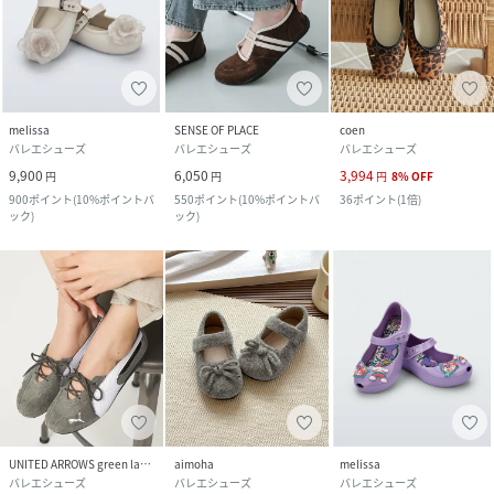
melissa
SENSE OF PLACE
coen
バレエシューズ
バレエシューズ
バレエシューズ
9,900
6,050
3,994
円
円
円
8
%
OFF
900
ポイント
(
10%ポイントバ
550
ポイント
(
10%ポイントバ
36
ポイント
(
1倍
)
ック
)
ック
)
UNITED ARROWS green label relaxing
aimoha
melissa
バレエシューズ
バレエシューズ
バレエシューズ