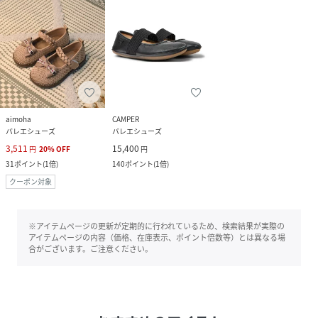
aimoha
CAMPER
バレエシューズ
バレエシューズ
3,511
15,400
円
20
%
OFF
円
31
ポイント
(
1倍
)
140
ポイント
(
1倍
)
クーポン対象
※アイテムページの更新が定期的に行われているため、検索結果が実際の
アイテムページの内容（価格、在庫表示、ポイント倍数等）とは異なる場
合がございます。ご注意ください。