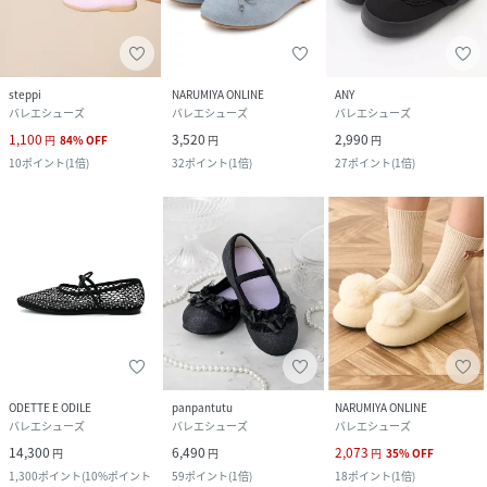
steppi
NARUMIYA ONLINE
ANY
バレエシューズ
バレエシューズ
バレエシューズ
1,100
3,520
2,990
円
84
%
OFF
円
円
10
ポイント
(
1倍
)
32
ポイント
(
1倍
)
27
ポイント
(
1倍
)
ODETTE E ODILE
panpantutu
NARUMIYA ONLINE
バレエシューズ
バレエシューズ
バレエシューズ
14,300
6,490
2,073
円
円
円
35
%
OFF
1,300
ポイント
(
10%ポイント
59
ポイント
(
1倍
)
18
ポイント
(
1倍
)