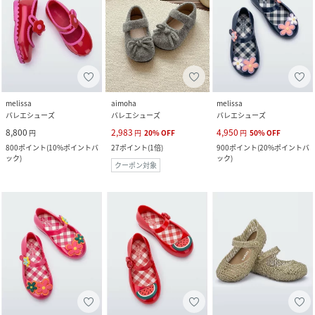
melissa
aimoha
melissa
バレエシューズ
バレエシューズ
バレエシューズ
8,800
2,983
4,950
円
円
20
%
OFF
円
50
%
OFF
800
ポイント
(
10%ポイントバ
27
ポイント
(
1倍
)
900
ポイント
(
20%ポイントバ
ック
)
ック
)
クーポン対象