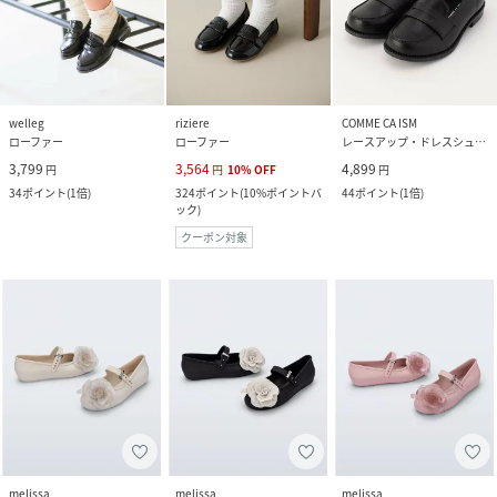
welleg
riziere
COMME CA ISM
ローファー
ローファー
レースアップ・ドレスシューズ
3,799
3,564
4,899
円
円
10
%
OFF
円
34
ポイント
(
1倍
)
324
ポイント
(
10%ポイントバ
44
ポイント
(
1倍
)
ック
)
クーポン対象
melissa
melissa
melissa