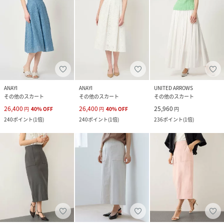
ANAYI
ANAYI
UNITED ARROWS
その他のスカート
その他のスカート
その他のスカート
26,400
26,400
25,960
円
40
%
OFF
円
40
%
OFF
円
240
ポイント
(
1倍
)
240
ポイント
(
1倍
)
236
ポイント
(
1倍
)