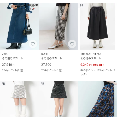
PR
23区
ROPE'
THE NORTH FACE
その他のスカート
その他のスカート
その他のスカート
27,940
27,500
9,240
円
円
円
30
%
OFF
254
ポイント
(
1倍
)
250
ポイント
(
1倍
)
840
ポイント
(
10%ポイントバ
ック
)
PR
PR