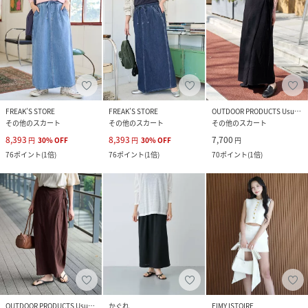
FREAK’S STORE
FREAK’S STORE
OUTDOOR PRODUCTS Usual Things
その他のスカート
その他のスカート
その他のスカート
8,393
8,393
7,700
円
30
%
OFF
円
30
%
OFF
円
76
ポイント
(
1倍
)
76
ポイント
(
1倍
)
70
ポイント
(
1倍
)
OUTDOOR PRODUCTS Usual Things
かぐれ
EIMY ISTOIRE