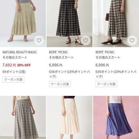
NATURAL BEAUTY BASIC
ROPE' PICNIC
ROPE' PICNIC
その他のスカート
その他のスカート
その他のスカート
7,692
6,996
6,996
円
30
%
OFF
円
円
69
ポイント
(
1倍
)
636
ポイント
(
10%ポイントバ
636
ポイント
(
10%ポイントバ
ック
)
ック
)
クーポン対象
クーポン対象
クーポン対象