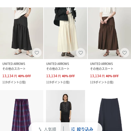
UNITED ARROWS
UNITED ARROWS
UNITED ARROWS
その他のスカート
その他のスカート
その他のスカート
13,134
13,134
13,134
円
40
%
OFF
円
40
%
OFF
円
40
%
OFF
119
ポイント
(
1倍
)
119
ポイント
(
1倍
)
119
ポイント
(
1倍
)
人気順
絞り込み
swap_vert