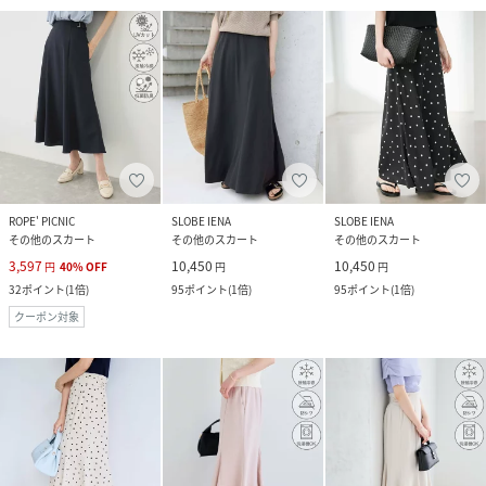
ROPE' PICNIC
SLOBE IENA
SLOBE IENA
その他のスカート
その他のスカート
その他のスカート
3,597
10,450
10,450
円
40
%
OFF
円
円
32
ポイント
(
1倍
)
95
ポイント
(
1倍
)
95
ポイント
(
1倍
)
クーポン対象