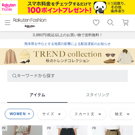
menu
home
search
favorite_border
shopping_cart
lock_outline
メニュー
トップ
検索
お気に入り
カート
ログイン
3,980円(税込)以上のお買い物で送料無料！
熊本県を中心とする地震の影響による配送遅延のお知らせ
キーワードから探す
アイテム
スタイリング
arrow_drop_down
arrow_drop_down
arrow_drop_down
WOMEN
サイズ
スカート丈
袖丈
PR
PR
PR