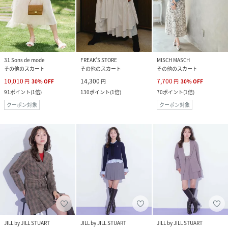
31 Sons de mode
FREAK’S STORE
MISCH MASCH
その他のスカート
その他のスカート
その他のスカート
10,010
14,300
7,700
円
30
%
OFF
円
円
30
%
OFF
91
ポイント
(
1倍
)
130
ポイント
(
1倍
)
70
ポイント
(
1倍
)
クーポン対象
クーポン対象
JILL by JILL STUART
JILL by JILL STUART
JILL by JILL STUART