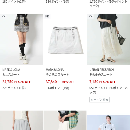
180
ポイント
(
1倍
)
180
ポイント
(
1倍
)
1,750
ポイント
(
10%ポイント
バック
)
PR
PR
PR
MARK＆LONA
MARK＆LONA
URBAN RESEARCH
ミニスカート
その他のスカート
その他のスカート
24,750
37,840
7,150
円
50
%
OFF
円
20
%
OFF
円
50
%
OFF
225
ポイント
(
1倍
)
344
ポイント
(
1倍
)
650
ポイント
(
10%ポイントバ
ック
)
クーポン対象