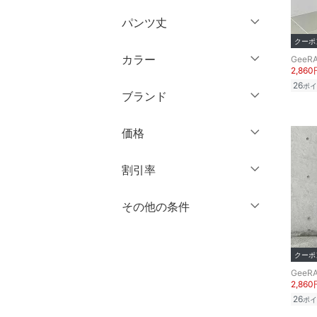
ウェア（S/M/L）
パンツ丈
ワンピース・ドレス
クーポ
～XS
S
カラー
GeeR
スカート
～ 3分丈
M
L
2,860
26
ポイ
5分丈・ハーフ
XL
XXL
ブランド
オールインワン・オーバ
ーオール
7分丈・クロップド
3XL～
フリー
ブランド一覧からさがす >
価格
10分丈
バッグ
クリア
絞り込み
円
～
円
12分丈 ～
割引率
シューズ・靴
クリア
絞り込み
％OFF
～
％OFF
その他の条件
インナー・ルームウェア
絞り込み
クリア
絞り込み
クーポン対象のみ表示
靴下・レッグウェア
絞り込み
クーポ
スーパーDEALのみ表示
GeeR
ファッション雑貨
2,860
クリア
絞り込み
26
ポイ
アクセサリー・腕時計