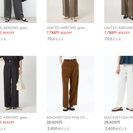
UNITED ARROWS green label relaxing
UNITED ARROWS green label relaxing
円
7,788円
7,788円
40%OFF
40%OFF
40%OFF
70
70
イント
ポイント
ポイント
UNITED ARROWS green label relaxing
MACKINTOSH PHILOSOPHY
円
26,400円
26,400円
40%OFF
2,400
2,400
イント
ポイント
ポイント