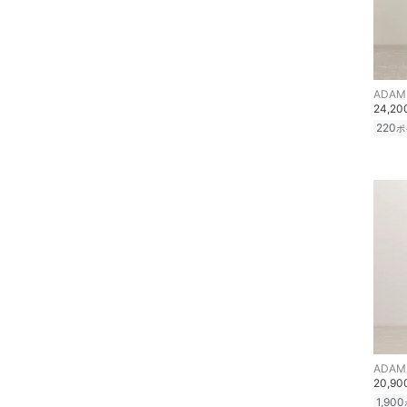
ADAM 
24,2
220
ポ
ADAM 
20,9
1,900