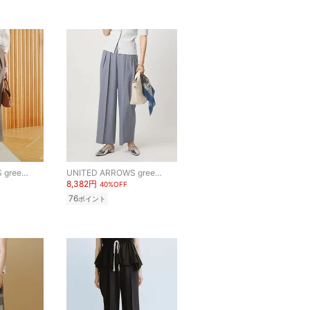
UNITED ARROWS green label relaxing
UNITED ARROWS green label relaxing
8,382円
40%OFF
76
ポイント