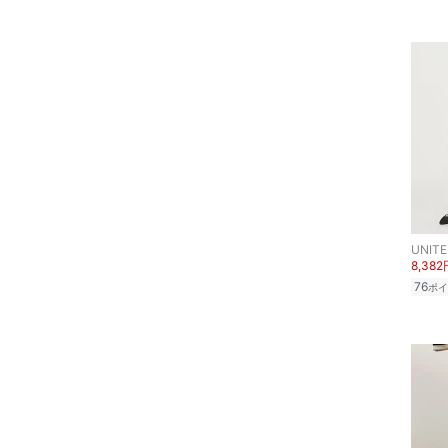
スマホグッズ・オーディ
オ機器
スポーツ・アウトドア用
品
文房具
ペット用品
8,382
福袋・ギフト・その他
76
ポイ