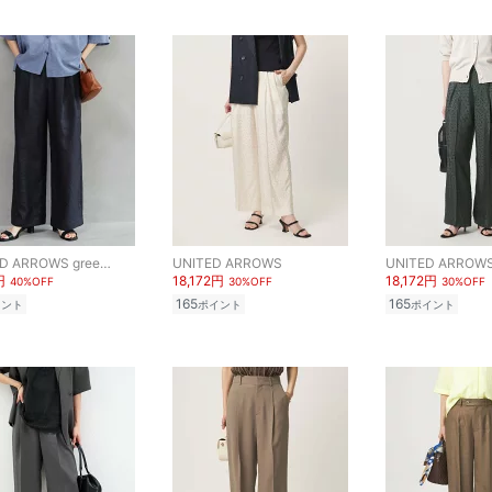
UNITED ARROWS green label relaxing
UNITED ARROWS
UNITED ARROW
円
18,172円
18,172円
40%OFF
30%OFF
30%OFF
165
165
イント
ポイント
ポイント