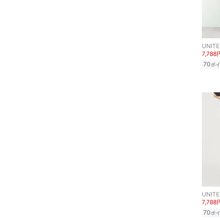
メイクアップ
ネイル
7,788
ボディケア・オーラルケ
70
ポ
ア
ヘアケア
フレグランス
メイク道具・美容器具
コフレ・キット・セット
食器・調理器具・キッチ
ン用品
7,788
70
ポ
インテリア・生活雑貨