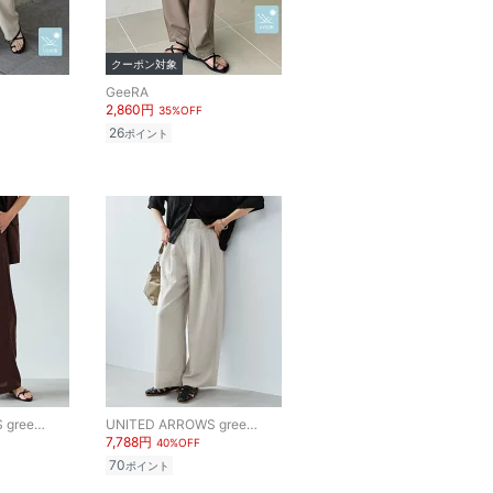
クーポン対象
GeeRA
2,860円
35%OFF
26
ポイント
UNITED ARROWS green label relaxing
UNITED ARROWS green label relaxing
7,788円
40%OFF
70
ポイント