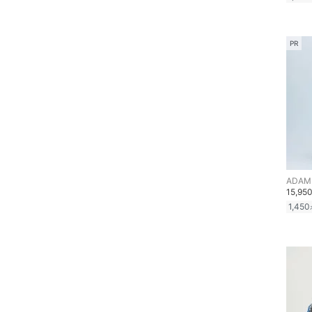
PR
ADAM 
15,95
1,450