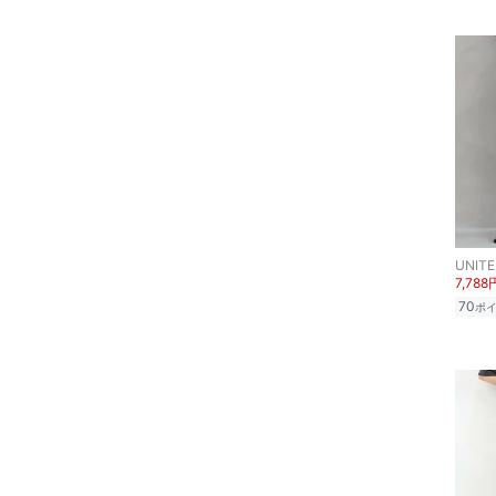
財布・ポーチ・ケース
帽子
ヘアアクセサリー
マタニティウェア・ベビ
ー用品
スーツ・フォーマル
7,788
70
ポ
水着・スイムグッズ
着物・浴衣・和装小物
スキンケア
ベースメイク