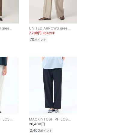
UNITED ARROWS green label relaxing
UNITED ARROWS green label relaxing
7,788円
40%OFF
70
ポイント
MACKINTOSH PHILOSOPHY
MACKINTOSH PHILOSOPHY
26,400円
2,400
ポイント