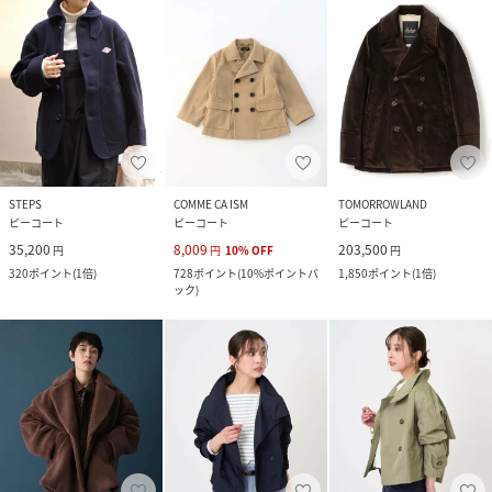
STEPS
COMME CA ISM
TOMORROWLAND
ピーコート
ピーコート
ピーコート
35,200
8,009
203,500
円
円
10
%
OFF
円
320
ポイント
(
1倍
)
728
ポイント
(
10%ポイントバ
1,850
ポイント
(
1倍
)
ック
)