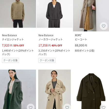
New Balance
New Balance
ROPE'
ナイロンジャケット
ノーカラージャケット
ピーコート
7,920
17,358
88,000
円
55
%
OFF
円
40
%
OFF
円
1,440
ポイント
(
20%ポイント
3,156
ポイント
(
20%ポイント
800
ポイント
(
1倍
)
バック
)
バック
)
クーポン対象
クーポン対象