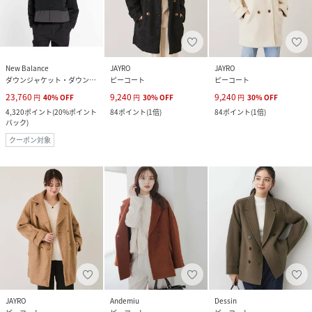
New Balance
JAYRO
JAYRO
ダウンジャケット・ダウンベスト
ピーコート
ピーコート
23,760
9,240
9,240
円
40
%
OFF
円
30
%
OFF
円
30
%
OFF
4,320
ポイント
(
20%ポイント
84
ポイント
(
1倍
)
84
ポイント
(
1倍
)
バック
)
クーポン対象
JAYRO
Andemiu
Dessin