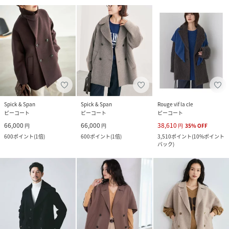
Spick & Span
Spick & Span
Rouge vif la cle
ピーコート
ピーコート
ピーコート
66,000
66,000
38,610
円
円
円
35
%
OFF
600
ポイント
(
1倍
)
600
ポイント
(
1倍
)
3,510
ポイント
(
10%ポイント
バック
)