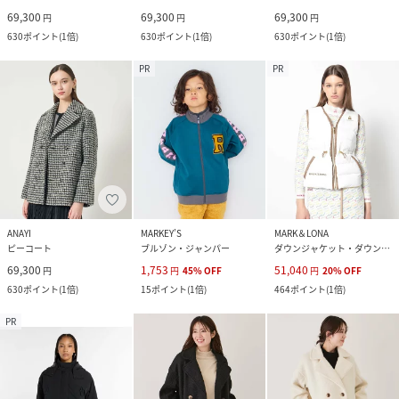
69,300
69,300
69,300
円
円
円
630
ポイント
(
1倍
)
630
ポイント
(
1倍
)
630
ポイント
(
1倍
)
PR
PR
ANAYI
MARKEY’S
MARK＆LONA
ピーコート
ブルゾン・ジャンパー
ダウンジャケット・ダウンベスト
69,300
1,753
51,040
円
円
45
%
OFF
円
20
%
OFF
630
ポイント
(
1倍
)
15
ポイント
(
1倍
)
464
ポイント
(
1倍
)
PR