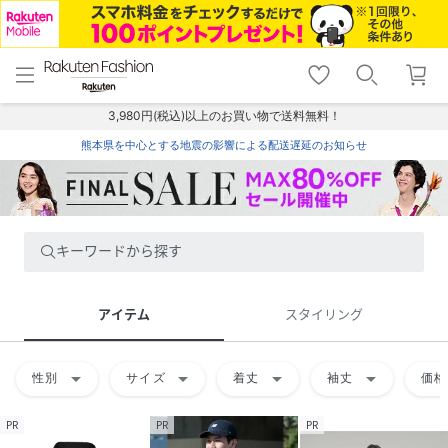
menu
home
search
favorite_border
shopping_cart
lock_outline
メニュー
トップ
検索
お気に入り
カート
ログイン
3,980円(税込)以上のお買い物で送料無料！
熊本県を中心とする地震の影響による配送遅延のお知らせ
キーワードから探す
アイテム
スタイリング
arrow_drop_down
arrow_drop_down
arrow_drop_down
arrow_drop_down
性別
サイズ
着丈
袖丈
価格
PR
PR
PR