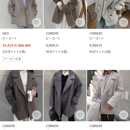
INED
CORNERS
CORNERS
ピーコート
ピーコート
ピーコート
35,420
9,999
9,999
円
30
%
OFF
円
円
322
ポイント
(
1倍
)
90
ポイント
(
1倍
)
90
ポイント
(
1倍
)
クーポン対象
CORNERS
CORNERS
CORNERS