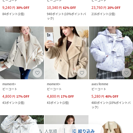
ピーコート
ピーコート
ピーコート
9,240
10,340
23,760
円
30
%
OFF
円
62
%
OFF
円
20
%
OFF
84
ポイント
(
1倍
)
940
ポイント
(
10%ポイントバ
216
ポイント
(
1倍
)
ック
)
moment+
moment+
axes femme
ピーコート
ピーコート
ピーコート
4,800
4,800
5,280
円
17
%
OFF
円
17
%
OFF
円
40
%
OFF
43
ポイント
(
1倍
)
43
ポイント
(
1倍
)
480
ポイント
(
10%ポイントバ
ック
)
人気順
絞り込み
swap_vert