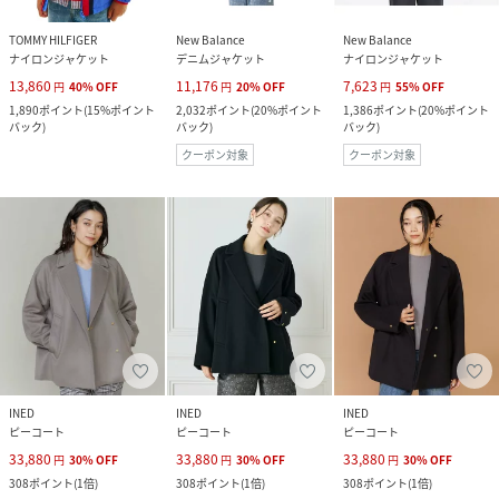
TOMMY HILFIGER
New Balance
New Balance
ナイロンジャケット
デニムジャケット
ナイロンジャケット
13,860
11,176
7,623
円
40
%
OFF
円
20
%
OFF
円
55
%
OFF
1,890
ポイント
(
15%ポイント
2,032
ポイント
(
20%ポイント
1,386
ポイント
(
20%ポイント
バック
)
バック
)
バック
)
クーポン対象
クーポン対象
INED
INED
INED
ピーコート
ピーコート
ピーコート
33,880
33,880
33,880
円
30
%
OFF
円
30
%
OFF
円
30
%
OFF
308
ポイント
(
1倍
)
308
ポイント
(
1倍
)
308
ポイント
(
1倍
)