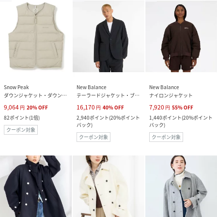
Snow Peak
New Balance
New Balance
ダウンジャケット・ダウンベスト
テーラードジャケット・ブレザー
ナイロンジャケット
9,064
16,170
7,920
円
20
%
OFF
円
40
%
OFF
円
55
%
OFF
82
ポイント
(
1倍
)
2,940
ポイント
(
20%ポイント
1,440
ポイント
(
20%ポイント
バック
)
バック
)
クーポン対象
クーポン対象
クーポン対象