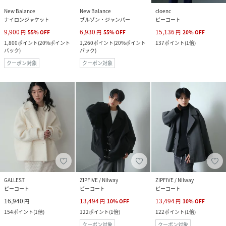
New Balance
New Balance
cloenc
ナイロンジャケット
ブルゾン・ジャンパー
ピーコート
9,900
6,930
15,136
円
55
%
OFF
円
55
%
OFF
円
20
%
OFF
1,800
ポイント
(
20%ポイント
1,260
ポイント
(
20%ポイント
137
ポイント
(
1倍
)
バック
)
バック
)
クーポン対象
クーポン対象
GALLEST
ZIPFIVE / Nilway
ZIPFIVE / Nilway
ピーコート
ピーコート
ピーコート
16,940
13,494
13,494
円
円
10
%
OFF
円
10
%
OFF
154
ポイント
(
1倍
)
122
ポイント
(
1倍
)
122
ポイント
(
1倍
)
クーポン対象
クーポン対象