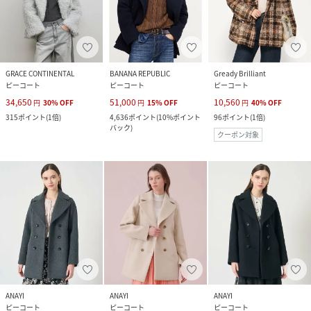
GRACE CONTINENTAL
BANANA REPUBLIC
Gready Brilliant
ピーコート
ピーコート
ピーコート
34,650
51,000
10,560
円
30
%
OFF
円
15
%
OFF
円
40
%
OFF
315
ポイント
(
1倍
)
4,636
ポイント
(
10%ポイント
96
ポイント
(
1倍
)
バック
)
クーポン対象
ANAYI
ANAYI
ANAYI
ピーコート
ピーコート
ピーコート