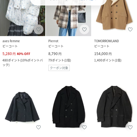
axes femme
Pierrot
TOMORROWLAND
ピーコート
ピーコート
ピーコート
5,280
8,790
154,000
円
40
%
OFF
円
円
480
ポイント
(
10%ポイントバ
79
ポイント
(
1倍
)
1,400
ポイント
(
1倍
)
ック
)
クーポン対象