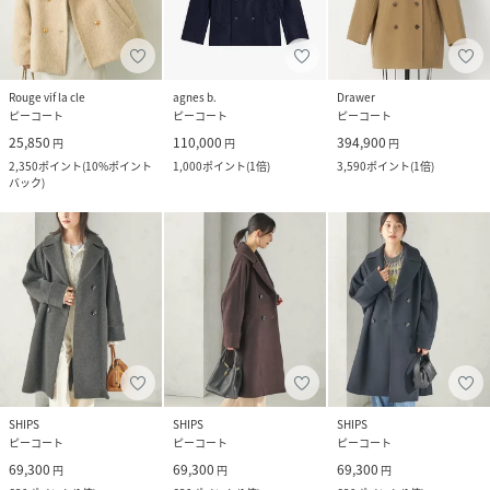
Rouge vif la cle
agnes b.
Drawer
ピーコート
ピーコート
ピーコート
25,850
110,000
394,900
円
円
円
2,350
ポイント
(
10%ポイント
1,000
ポイント
(
1倍
)
3,590
ポイント
(
1倍
)
バック
)
SHIPS
SHIPS
SHIPS
ピーコート
ピーコート
ピーコート
69,300
69,300
69,300
円
円
円