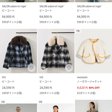
SALON adam et rope'
SALON adam et rope'
SALON adam et rope'
ピーコート
ピーコート
ピーコート
64,900
64,900
64,900
円
円
円
590
ポイント
(
1倍
)
590
ポイント
(
1倍
)
590
ポイント
(
1倍
)
PR
VIS
VIS
moimoln
ピーコート
ピーコート
ノーカラージャケット
18,590
18,590
4,620
円
円
円
40
%
OFF
169
ポイント
(
1倍
)
169
ポイント
(
1倍
)
42
ポイント
(
1倍
)
PR
PR