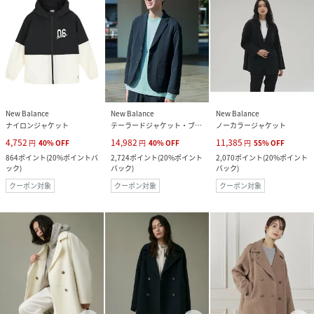
New Balance
New Balance
New Balance
ナイロンジャケット
テーラードジャケット・ブレザー
ノーカラージャケット
4,752
14,982
11,385
円
40
%
OFF
円
40
%
OFF
円
55
%
OFF
864
ポイント
(
20%ポイントバ
2,724
ポイント
(
20%ポイント
2,070
ポイント
(
20%ポイント
ック
)
バック
)
バック
)
クーポン対象
クーポン対象
クーポン対象