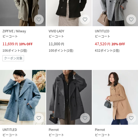
ZIPFIVE / Nilway
VIVID LADY
UNTITLED
ピーコート
ピーコート
ピーコート
11,699
11,000
47,520
円
10
%
OFF
円
円
20
%
OFF
106
ポイント
(
1倍
)
100
ポイント
(
1倍
)
432
ポイント
(
1倍
)
クーポン対象
UNTITLED
Pierrot
Pierrot
ピーコート
ピーコート
ピーコート