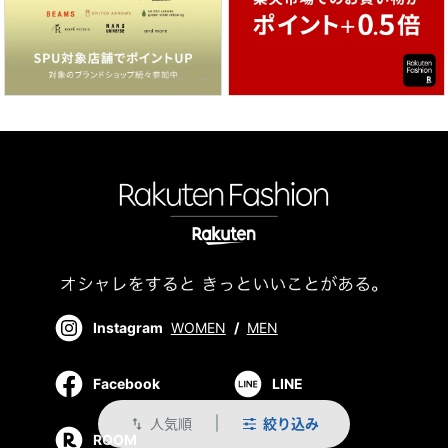
Instagram
WOMEN
/
MEN
Facebook
LINE
人気順
絞り込み
swap_vert
ROOM