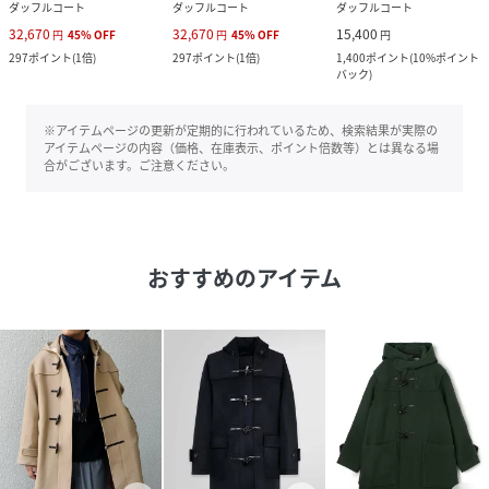
ダッフルコート
ダッフルコート
ダッフルコート
32,670
32,670
15,400
円
45
%
OFF
円
45
%
OFF
円
297
ポイント
(
1倍
)
297
ポイント
(
1倍
)
1,400
ポイント
(
10%ポイント
バック
)
※アイテムページの更新が定期的に行われているため、検索結果が実際の
アイテムページの内容（価格、在庫表示、ポイント倍数等）とは異なる場
合がございます。ご注意ください。
おすすめのアイテム