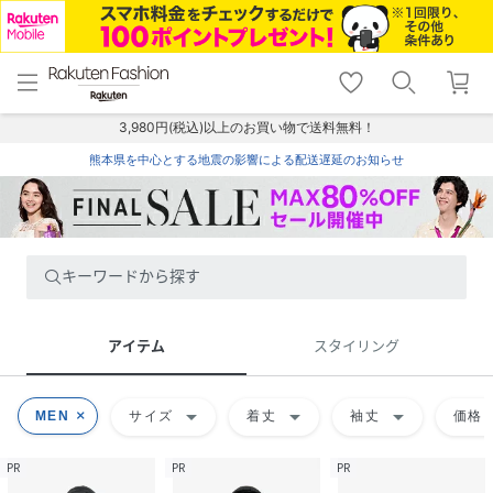
menu
home
search
favorite_border
shopping_cart
lock_outline
メニュー
トップ
検索
お気に入り
カート
ログイン
3,980円(税込)以上のお買い物で送料無料！
熊本県を中心とする地震の影響による配送遅延のお知らせ
キーワードから探す
アイテム
スタイリング
arrow_drop_down
arrow_drop_down
arrow_drop_down
ar
MEN
サイズ
着丈
袖丈
価格
PR
PR
PR