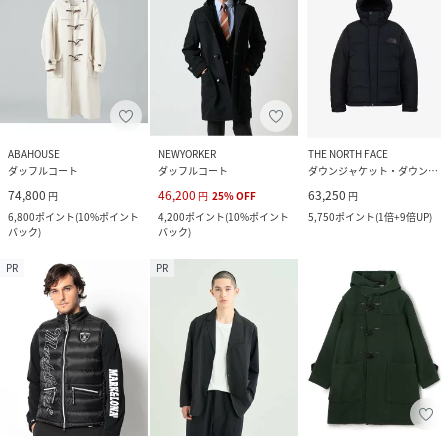
ABAHOUSE
NEWYORKER
THE NORTH FACE
ダッフルコート
ダッフルコート
ダウンジャケット・ダウンベスト
74,800
46,200
63,250
円
円
25
%
OFF
円
6,800
ポイント
(
10%ポイント
4,200
ポイント
(
10%ポイント
5,750
ポイント
(
1倍+9倍UP
)
バック
)
バック
)
PR
PR