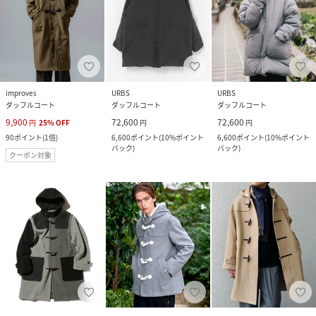
improves
URBS
URBS
ダッフルコート
ダッフルコート
ダッフルコート
9,900
72,600
72,600
円
25
%
OFF
円
円
90
ポイント
(
1倍
)
6,600
ポイント
(
10%ポイント
6,600
ポイント
(
10%ポイント
バック
)
バック
)
クーポン対象