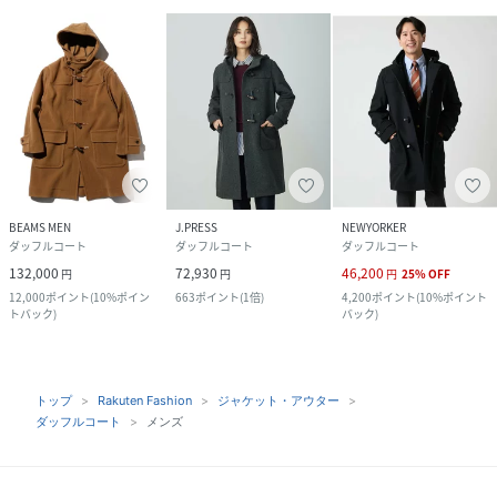
BEAMS MEN
J.PRESS
NEWYORKER
ダッフルコート
ダッフルコート
ダッフルコート
132,000
72,930
46,200
円
円
円
25
%
OFF
12,000
ポイント
(
10%ポイン
663
ポイント
(
1倍
)
4,200
ポイント
(
10%ポイント
トバック
)
バック
)
トップ
Rakuten Fashion
ジャケット・アウター
ダッフルコート
メンズ