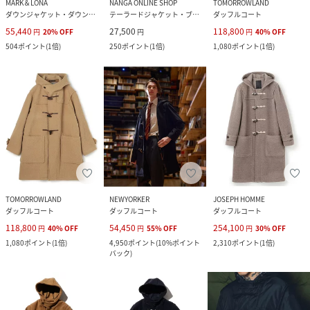
MARK＆LONA
NANGA ONLINE SHOP
TOMORROWLAND
ダウンジャケット・ダウンベスト
テーラードジャケット・ブレザー
ダッフルコート
55,440
27,500
118,800
円
20
%
OFF
円
円
40
%
OFF
504
ポイント
(
1倍
)
250
ポイント
(
1倍
)
1,080
ポイント
(
1倍
)
TOMORROWLAND
NEWYORKER
JOSEPH HOMME
ダッフルコート
ダッフルコート
ダッフルコート
118,800
54,450
254,100
円
40
%
OFF
円
55
%
OFF
円
30
%
OFF
1,080
ポイント
(
1倍
)
4,950
ポイント
(
10%ポイント
2,310
ポイント
(
1倍
)
バック
)