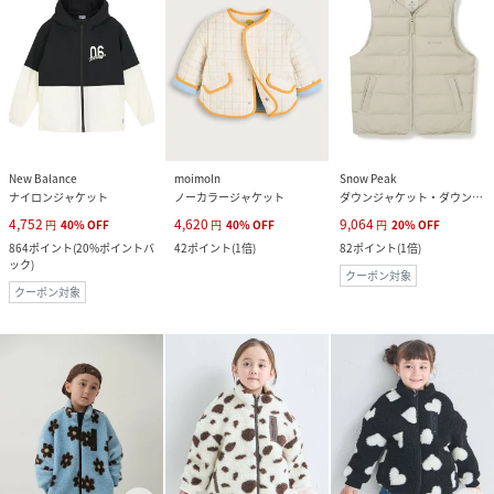
New Balance
moimoln
Snow Peak
ナイロンジャケット
ノーカラージャケット
ダウンジャケット・ダウンベスト
4,752
4,620
9,064
円
40
%
OFF
円
40
%
OFF
円
20
%
OFF
864
ポイント
(
20%ポイントバ
42
ポイント
(
1倍
)
82
ポイント
(
1倍
)
ック
)
クーポン対象
クーポン対象