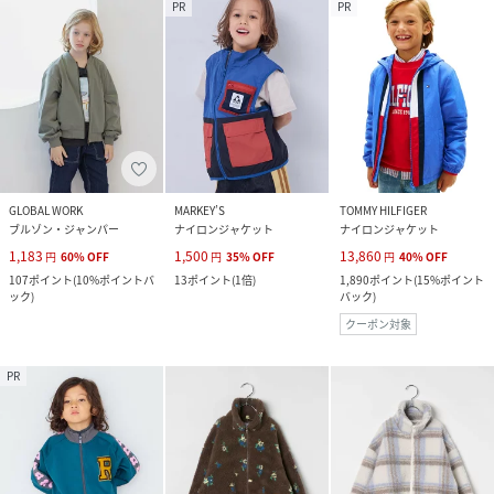
PR
PR
GLOBAL WORK
MARKEY’S
TOMMY HILFIGER
ブルゾン・ジャンパー
ナイロンジャケット
ナイロンジャケット
1,183
1,500
13,860
円
60
%
OFF
円
35
%
OFF
円
40
%
OFF
107
ポイント
(
10%ポイントバ
13
ポイント
(
1倍
)
1,890
ポイント
(
15%ポイント
ック
)
バック
)
クーポン対象
PR