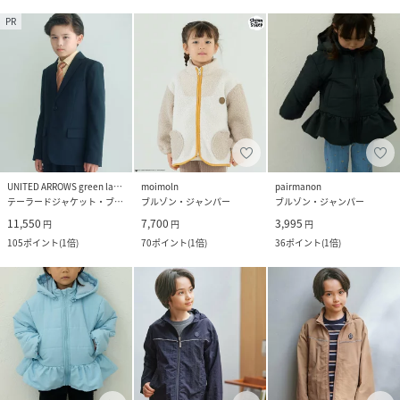
PR
UNITED ARROWS green label relaxing
moimoln
pairmanon
テーラードジャケット・ブレザー
ブルゾン・ジャンパー
ブルゾン・ジャンパー
11,550
7,700
3,995
円
円
円
105
ポイント
(
1倍
)
70
ポイント
(
1倍
)
36
ポイント
(
1倍
)