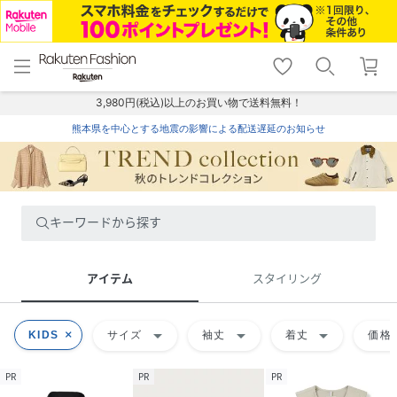
menu
home
search
favorite_border
shopping_cart
lock_outline
メニュー
トップ
検索
お気に入り
カート
ログイン
3,980円(税込)以上のお買い物で送料無料！
熊本県を中心とする地震の影響による配送遅延のお知らせ
キーワードから探す
アイテム
スタイリング
arrow_drop_down
arrow_drop_down
arrow_drop_down
KIDS
サイズ
袖丈
着丈
価格
PR
PR
PR