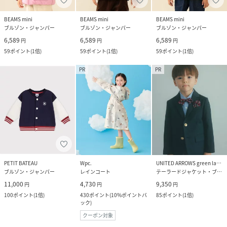
BEAMS mini
BEAMS mini
BEAMS mini
ブルゾン・ジャンパー
ブルゾン・ジャンパー
ブルゾン・ジャンパー
6,589
6,589
6,589
円
円
円
59
ポイント
(
1倍
)
59
ポイント
(
1倍
)
59
ポイント
(
1倍
)
PR
PR
PETIT BATEAU
Wpc.
UNITED ARROWS green label relaxing
ブルゾン・ジャンパー
レインコート
テーラードジャケット・ブレザー
11,000
4,730
9,350
円
円
円
100
ポイント
(
1倍
)
430
ポイント
(
10%ポイントバ
85
ポイント
(
1倍
)
ック
)
クーポン対象