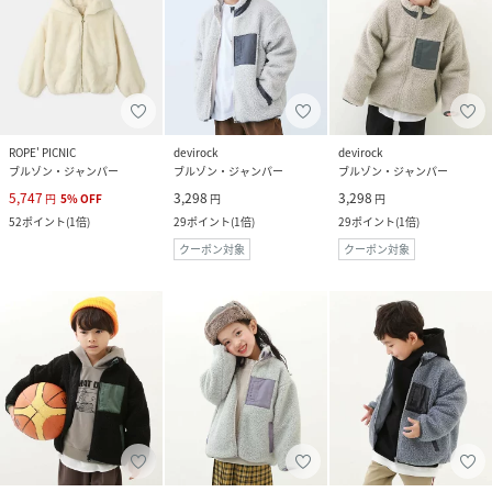
ROPE' PICNIC
devirock
devirock
ブルゾン・ジャンパー
ブルゾン・ジャンパー
ブルゾン・ジャンパー
5,747
3,298
3,298
円
5
%
OFF
円
円
52
ポイント
(
1倍
)
29
ポイント
(
1倍
)
29
ポイント
(
1倍
)
クーポン対象
クーポン対象