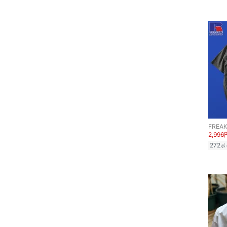
スマホグッズ・オーディ
オ機器
スポーツ・アウトドア用
品
文房具
ペット用品
FREAK
福袋・ギフト・その他
2,996
272
ポ