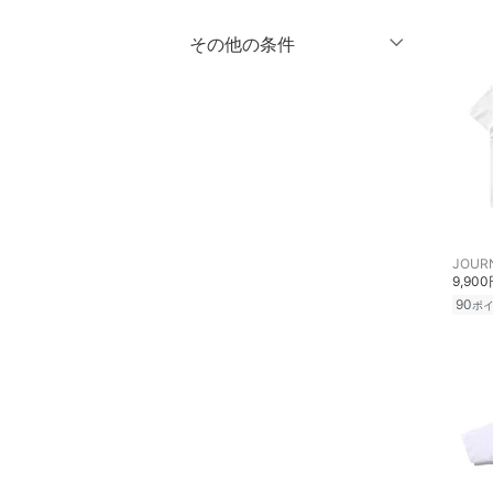
％OFF
～
％OFF
その他の条件
アクセサリー・腕時計
絞り込み
クリア
絞り込み
クーポン対象のみ表示
財布・ポーチ・ケース
絞り込み
スーパーDEALのみ表示
帽子
クリア
絞り込み
ヘアアクセサリー
スーツ・フォーマル
JOUR
9,90
水着・スイムグッズ
90
ポ
着物・浴衣・和装小物
スキンケア
ベースメイク