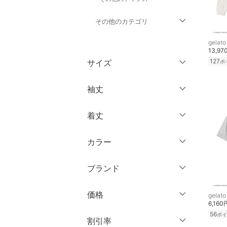
その他のカテゴリ
gelato
ジャケット・アウター
13,97
127
サイズ
ポ
パンツ
ウェア（S/M/L）
袖丈
オールインワン・オーバ
ーオール
～XS
S
着丈
ノースリーブ
M
L
バッグ
半袖
XL
XXL
カラー
ショート丈
シューズ・靴
七分袖・五分袖
3XL～
フリー
ミドル丈
ブランド
長袖
インナー・ルームウェア
ロング丈
クリア
絞り込み
ブランド一覧からさがす >
価格
gelato
靴下・レッグウェア
クリア
絞り込み
6,160
クリア
絞り込み
56
ポイ
円
～
円
割引率
ファッション雑貨