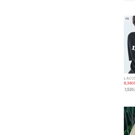
PR
LACO
8,36
1,520