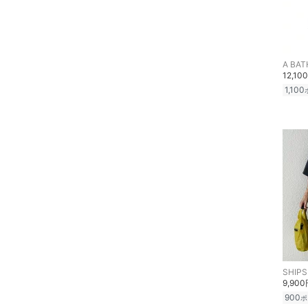
メイクアップ
ネイル
A BAT
ボディケア・オーラルケ
12,10
ア
1,100
ヘアケア
フレグランス
メイク道具・美容器具
コフレ・キット・セット
食器・調理器具・キッチ
ン用品
SHIPS
9,90
インテリア・生活雑貨
900
ポ