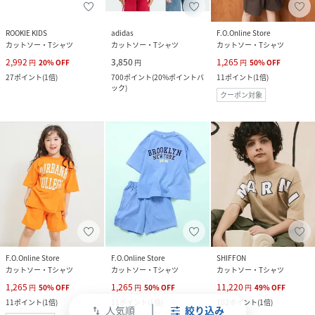
ROOKIE KIDS
adidas
F.O.Online Store
カットソー・Tシャツ
カットソー・Tシャツ
カットソー・Tシャツ
2,992
3,850
1,265
円
20
%
OFF
円
円
50
%
OFF
27
ポイント
(
1倍
)
700
ポイント
(
20%ポイントバ
11
ポイント
(
1倍
)
ック
)
クーポン対象
F.O.Online Store
F.O.Online Store
SHIFFON
カットソー・Tシャツ
カットソー・Tシャツ
カットソー・Tシャツ
1,265
1,265
11,220
円
50
%
OFF
円
50
%
OFF
円
49
%
OFF
11
ポイント
(
1倍
)
11
ポイント
(
1倍
)
102
ポイント
(
1倍
)
人気順
絞り込み
swap_vert