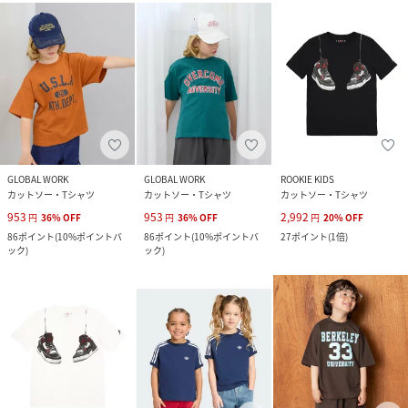
GLOBAL WORK
GLOBAL WORK
ROOKIE KIDS
カットソー・Tシャツ
カットソー・Tシャツ
カットソー・Tシャツ
953
953
2,992
円
36
%
OFF
円
36
%
OFF
円
20
%
OFF
86
ポイント
(
10%ポイントバ
86
ポイント
(
10%ポイントバ
27
ポイント
(
1倍
)
ック
)
ック
)