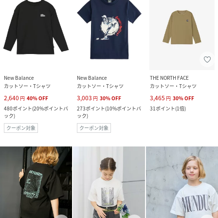
New Balance
New Balance
THE NORTH FACE
カットソー・Tシャツ
カットソー・Tシャツ
カットソー・Tシャツ
2,640
3,003
3,465
円
40
%
OFF
円
30
%
OFF
円
30
%
OFF
480
ポイント
(
20%ポイントバ
273
ポイント
(
10%ポイントバ
31
ポイント
(
1倍
)
ック
)
ック
)
クーポン対象
クーポン対象