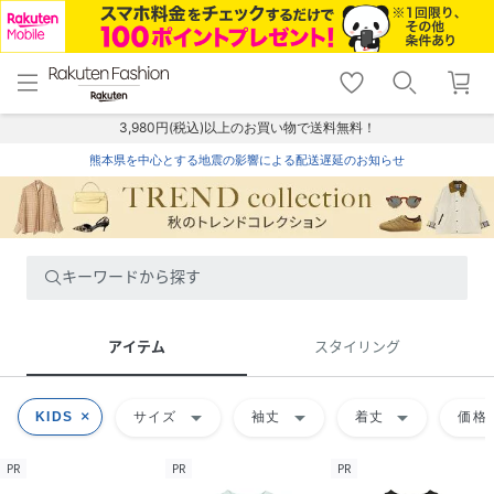
menu
home
search
favorite_border
shopping_cart
lock_outline
メニュー
トップ
検索
お気に入り
カート
ログイン
3,980円(税込)以上のお買い物で送料無料！
熊本県を中心とする地震の影響による配送遅延のお知らせ
キーワードから探す
アイテム
スタイリング
arrow_drop_down
arrow_drop_down
arrow_drop_down
KIDS
サイズ
袖丈
着丈
価格
PR
PR
PR