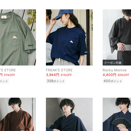
クーポン対象
’S STORE
FREAK’S STORE
Rocky Monroe
4円
3,944円
4,400円
21%OFF
21%OFF
20%OFF
358
400
イント
ポイント
ポイント