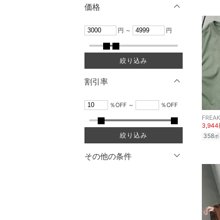
10
10.5
価格
10分丈
11
11.5
メイクアップ
円
～
円
12分丈 ～
12
12.5
ネイル
クリア
絞り込み
13
13.5
絞り込み
クリア
絞り込み
ボディケア・オーラルケ
14
14.5
ア
割引率
15
15.5
ヘアケア
％OFF
～
％OFF
16
16.5
FREAK
フレグランス
3,94
17
17.5
絞り込み
358
ポ
18
18.5
メイク道具・美容器具
その他の条件
19
19.5
コフレ・キット・セット
クーポン対象のみ表示
20
20.5
食器・調理器具・キッチ
スーパーDEALのみ表示
21
21.5
ン用品
22
クリア
22.5
絞り込み