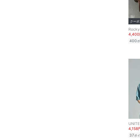
インテリア・生活雑貨
23
23.5
スマホグッズ・オーディ
24
24.5
クーポ
オ機器
Rocky
25
25.5
4,40
スポーツ・アウトドア用
400
ポ
26
26.5
品
27
27.5
文房具
28
28.5
ペット用品
29
29.5
30
30.5
福袋・ギフト・その他
フリー
31
クリア
絞り込み
4,158
37
ポ