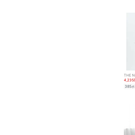
THE N
4,23
385
ポ