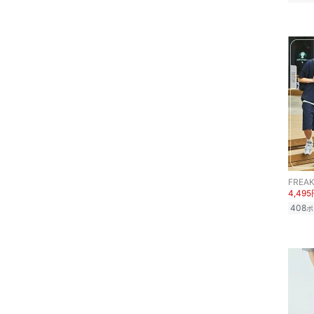
FREAK
4,49
408
ポ