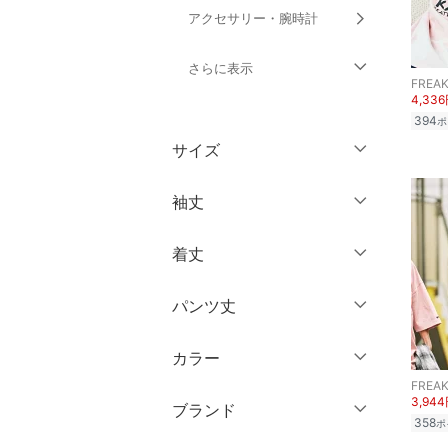
アクセサリー・腕時計
さらに表示
FREAK
4,33
財布・ポーチ・ケース
394
ポ
サイズ
帽子
ウェア（S/M/L）
袖丈
ヘアアクセサリー
～XS
S
着丈
スーツ・フォーマル
ノースリーブ
M
L
半袖
XL
XXL
パンツ丈
水着・スイムグッズ
ショート丈
七分袖・五分袖
3XL～
フリー
ミドル丈
着物・浴衣・和装小物
カラー
～ 3分丈
長袖
靴サイズ（cm）
FREAK
ロング丈
スキンケア
3,94
5分丈・ハーフ
ブランド
9
9.5
クリア
絞り込み
358
ポ
クリア
絞り込み
7分丈・クロップド
ベースメイク
ブランド一覧からさがす >