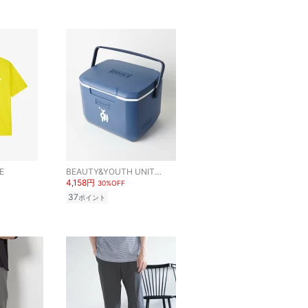
E
BEAUTY&YOUTH UNITED ARROWS
4,158円
30%OFF
37
ポイント