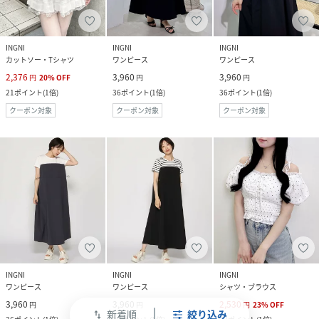
INGNI
INGNI
INGNI
カットソー・Tシャツ
ワンピース
ワンピース
2,376
3,960
3,960
円
20
%
OFF
円
円
21
ポイント
(
1倍
)
36
ポイント
(
1倍
)
36
ポイント
(
1倍
)
クーポン対象
クーポン対象
クーポン対象
INGNI
INGNI
INGNI
ワンピース
ワンピース
シャツ・ブラウス
3,960
3,960
2,530
円
円
円
23
%
OFF
新着順
絞り込み
swap_vert