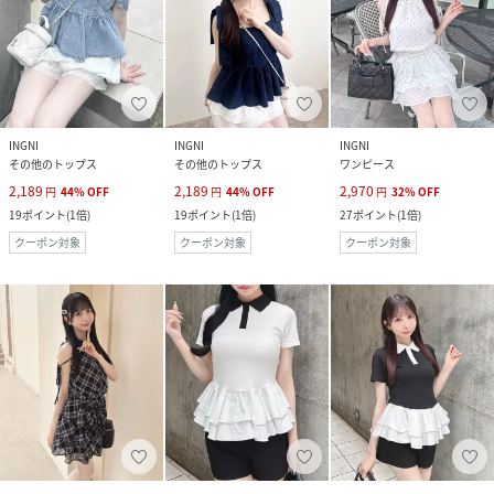
INGNI
INGNI
INGNI
その他のトップス
その他のトップス
ワンピース
2,189
2,189
2,970
円
44
%
OFF
円
44
%
OFF
円
32
%
OFF
19
ポイント
(
1倍
)
19
ポイント
(
1倍
)
27
ポイント
(
1倍
)
クーポン対象
クーポン対象
クーポン対象