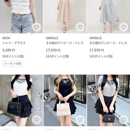
INGNI
SWINGLE
SWINGLE
シャツ・ブラウス
その他のワンピース・ドレス
その他のワンピース・ドレス
3,289
17,930
17,930
円
円
円
29
ポイント
(
1倍
)
163
ポイント
(
1倍
)
163
ポイント
(
1倍
)
クーポン対象