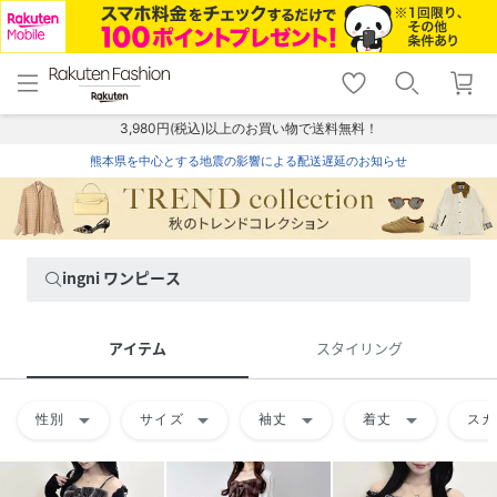
menu
home
search
favorite_border
shopping_cart
lock_outline
メニュー
トップ
検索
お気に入り
カート
ログイン
3,980円(税込)以上のお買い物で送料無料！
熊本県を中心とする地震の影響による配送遅延のお知らせ
ingni ワンピース
アイテム
スタイリング
arrow_drop_down
arrow_drop_down
arrow_drop_down
arrow_drop_down
性別
サイズ
袖丈
着丈
スカ