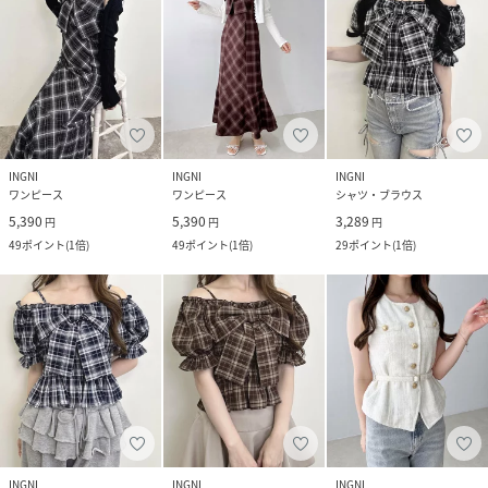
INGNI
INGNI
INGNI
ワンピース
ワンピース
シャツ・ブラウス
5,390
5,390
3,289
円
円
円
49
ポイント
(
1倍
)
49
ポイント
(
1倍
)
29
ポイント
(
1倍
)
INGNI
INGNI
INGNI