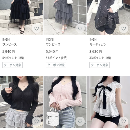
INGNI
INGNI
INGNI
ワンピース
ワンピース
カーディガン
5,940
5,940
3,630
円
円
円
54
ポイント
(
1倍
)
54
ポイント
(
1倍
)
33
ポイント
(
1倍
)
クーポン対象
クーポン対象
クーポン対象