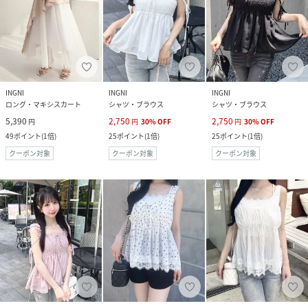
INGNI
INGNI
INGNI
ロング・マキシスカート
シャツ・ブラウス
シャツ・ブラウス
5,390
2,750
2,750
円
円
30
%
OFF
円
30
%
OFF
49
ポイント
(
1倍
)
25
ポイント
(
1倍
)
25
ポイント
(
1倍
)
クーポン対象
クーポン対象
クーポン対象