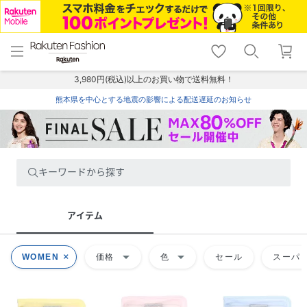
menu
home
search
favorite_border
shopping_cart
lock_outline
メニュー
トップ
検索
お気に入り
カート
ログイン
3,980円(税込)以上のお買い物で送料無料！
熊本県を中心とする地震の影響による配送遅延のお知らせ
キーワードから探す
アイテム
arrow_drop_down
arrow_drop_down
WOMEN
価格
色
セール
スーパー