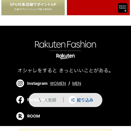
Instagram
WOMEN
/
MEN
人気順
絞り込み
Facebook
LINE
swap_vert
ROOM