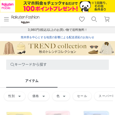
menu
home
search
favorite_border
shopping_cart
lock_outline
メニュー
トップ
検索
お気に入り
カート
ログイン
3,980円(税込)以上のお買い物で送料無料！
熊本県を中心とする地震の影響による配送遅延のお知らせ
キーワードから探す
アイテム
arrow_drop_down
arrow_drop_down
arrow_drop_down
性別
価格
色
セール
スーパーD