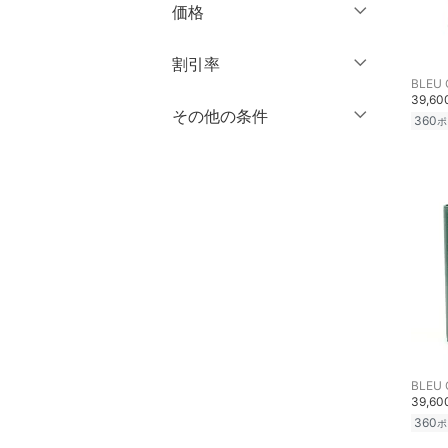
価格
ワンピース・ドレス
円
～
円
割引率
スカート
BLEU
39,6
オールインワン・オーバ
％OFF
～
％OFF
その他の条件
360
絞り込み
ポ
クリア
絞り込み
ーオール
クーポン対象のみ表示
絞り込み
バッグ
スーパーDEALのみ表示
シューズ・靴
クリア
絞り込み
インナー・ルームウェア
靴下・レッグウェア
ファッション雑貨
BLEU
39,6
アクセサリー・腕時計
360
ポ