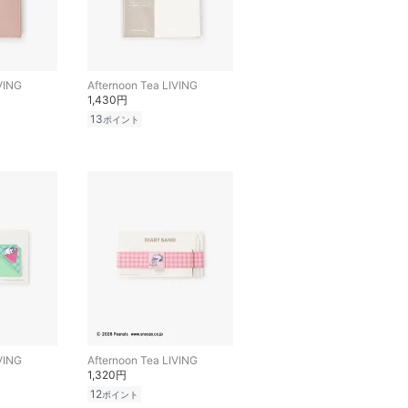
VING
Afternoon Tea LIVING
1,430円
13
ポイント
VING
Afternoon Tea LIVING
1,320円
12
ポイント