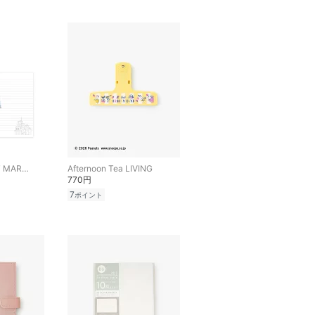
SESAME STREET MARKET
Afternoon Tea LIVING
770円
7
ポイント