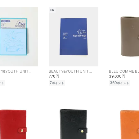
PR
BEAUTY&YOUTH UNITED ARROWS
BEAUTY&YOUTH UNITED ARROWS
BLEU COMME B
770円
39,600円
7
360
ント
ポイント
ポイント