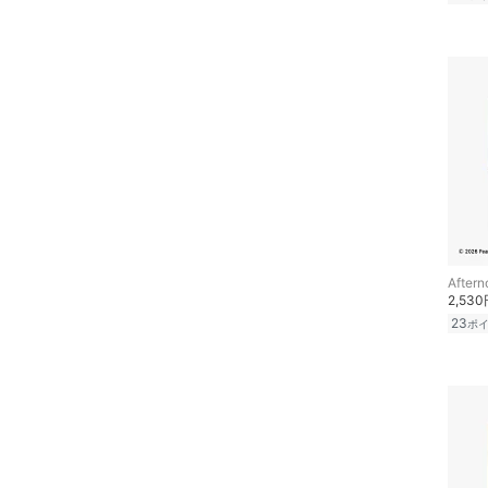
Aftern
2,53
23
ポ