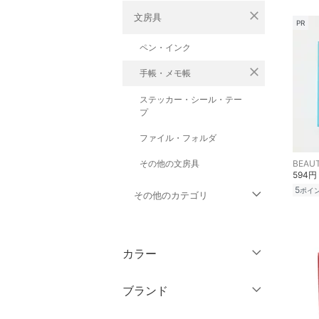
close
文房具
PR
ペン・インク
close
手帳・メモ帳
ステッカー・シール・テー
プ
ファイル・フォルダ
その他の文房具
594円
5
ポイ
その他のカテゴリ
トップス
カラー
ジャケット・アウター
ブランド
パンツ
ブランド一覧からさがす >