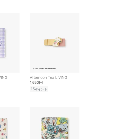
VING
Afternoon Tea LIVING
1,650円
15
ポイント