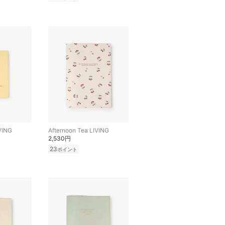
VING
Afternoon Tea LIVING
2,530円
23
ポイント