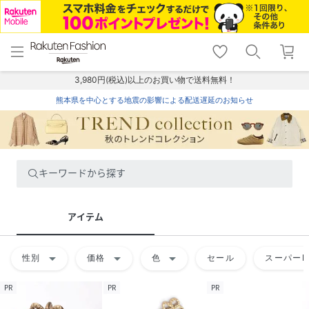
menu
home
search
favorite_border
shopping_cart
lock_outline
メニュー
トップ
検索
お気に入り
カート
ログイン
3,980円(税込)以上のお買い物で送料無料！
熊本県を中心とする地震の影響による配送遅延のお知らせ
キーワードから探す
アイテム
arrow_drop_down
arrow_drop_down
arrow_drop_down
性別
価格
色
セール
スーパーD
PR
PR
PR