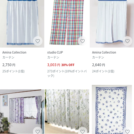
Amina Collection
studio CLIP
Amina Collection
カーテン
カーテン
カーテン
2,750
3,003
2,640
円
円
30
%
OFF
円
25
ポイント
(
1倍
)
273
ポイント
(
10%ポイントバ
24
ポイント
(
1倍
)
ック
)