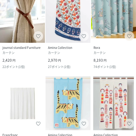
journal standard Furniture
Amina Collection
Rora
カーテン
カーテン
カーテン
2,420
2,970
8,193
円
円
円
22
ポイント
(
1倍
)
27
ポイント
(
1倍
)
74
ポイント
(
1倍
)
Francfranc
Amina Collection
Amina Collection