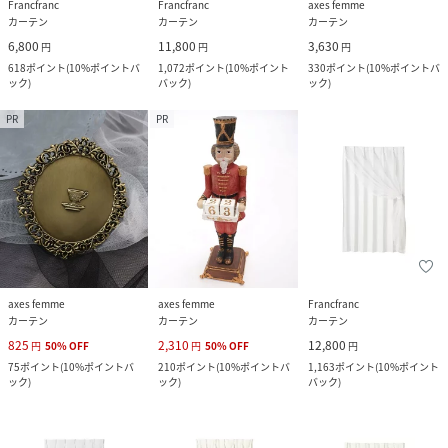
Francfranc
Francfranc
axes femme
カーテン
カーテン
カーテン
6,800
11,800
3,630
円
円
円
618
ポイント
(
10%ポイントバ
1,072
ポイント
(
10%ポイント
330
ポイント
(
10%ポイントバ
ック
)
バック
)
ック
)
PR
PR
axes femme
axes femme
Francfranc
カーテン
カーテン
カーテン
825
2,310
12,800
円
50
%
OFF
円
50
%
OFF
円
75
ポイント
(
10%ポイントバ
210
ポイント
(
10%ポイントバ
1,163
ポイント
(
10%ポイント
ック
)
ック
)
バック
)