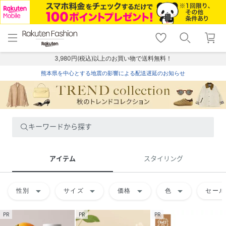
menu
home
search
favorite_border
shopping_cart
lock_outline
メニュー
トップ
検索
お気に入り
カート
ログイン
3,980円(税込)以上のお買い物で送料無料！
熊本県を中心とする地震の影響による配送遅延のお知らせ
キーワードから探す
アイテム
スタイリング
arrow_drop_down
arrow_drop_down
arrow_drop_down
arrow_drop_down
性別
サイズ
価格
色
セール
PR
PR
PR