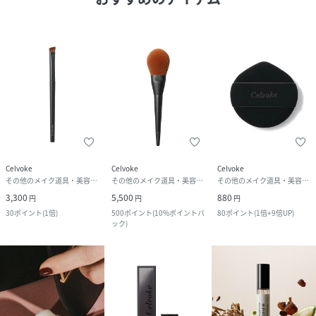
Celvoke
Celvoke
Celvoke
その他のメイク道具・美容器具
その他のメイク道具・美容器具
その他のメイク道具・美容器具
3,300
5,500
880
円
円
円
30
ポイント
(
1倍
)
500
ポイント
(
10%ポイントバ
80
ポイント
(
1倍+9倍UP
)
ック
)