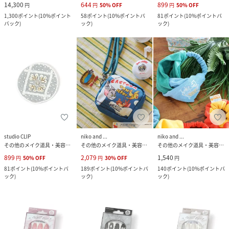
14,300
644
899
円
円
50
%
OFF
円
50
%
OFF
1,300
ポイント
(
10%ポイント
58
ポイント
(
10%ポイントバ
81
ポイント
(
10%ポイントバ
バック
)
ック
)
ック
)
studio CLIP
niko and ...
niko and ...
その他のメイク道具・美容器具
その他のメイク道具・美容器具
その他のメイク道具・美容器具
899
2,079
1,540
円
50
%
OFF
円
30
%
OFF
円
81
ポイント
(
10%ポイントバ
189
ポイント
(
10%ポイントバ
140
ポイント
(
10%ポイントバ
ック
)
ック
)
ック
)