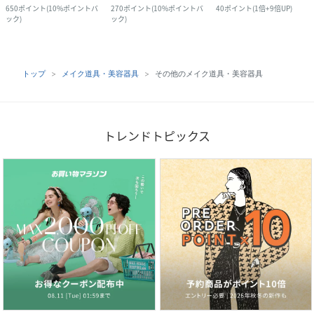
650
ポイント
(
10%ポイントバ
270
ポイント
(
10%ポイントバ
40
ポイント
(
1倍+9倍UP
)
ック
)
ック
)
トップ
メイク道具・美容器具
その他のメイク道具・美容器具
トレンドトピックス