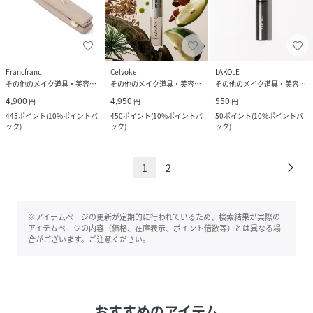
Francfranc
Celvoke
LAKOLE
その他のメイク道具・美容器具
その他のメイク道具・美容器具
その他のメイク道具・美容器具
4,900
4,950
550
円
円
円
445
ポイント
(
10%ポイントバ
450
ポイント
(
10%ポイントバ
50
ポイント
(
10%ポイントバ
ック
)
ック
)
ック
)
1
2
※アイテムページの更新が定期的に行われているため、検索結果が実際の
アイテムページの内容（価格、在庫表示、ポイント倍数等）とは異なる場
合がございます。ご注意ください。
おすすめのアイテム