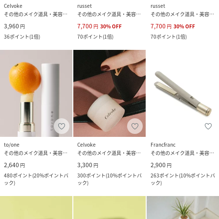
Celvoke
russet
russet
その他のメイク道具・美容器具
その他のメイク道具・美容器具
その他のメイク道具・美容器具
3,960
7,700
7,700
円
円
30
%
OFF
円
30
%
OFF
36
ポイント
(
1倍
)
70
ポイント
(
1倍
)
70
ポイント
(
1倍
)
to/one
Celvoke
Francfranc
その他のメイク道具・美容器具
その他のメイク道具・美容器具
その他のメイク道具・美容器具
2,640
3,300
2,900
円
円
円
480
ポイント
(
20%ポイントバ
300
ポイント
(
10%ポイントバ
263
ポイント
(
10%ポイントバ
ック
)
ック
)
ック
)