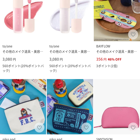
to/one
to/one
BAYFLOW
その他のメイク道具・美容器具
その他のメイク道具・美容器具
その他のメイク道具・美容器具
3,080
3,080
356
円
円
円
46
%
OFF
560
ポイント
(
20%ポイントバ
560
ポイント
(
20%ポイントバ
3
ポイント
(
1倍
)
ック
)
ック
)
niko and ...
niko and ...
SMYTHSON