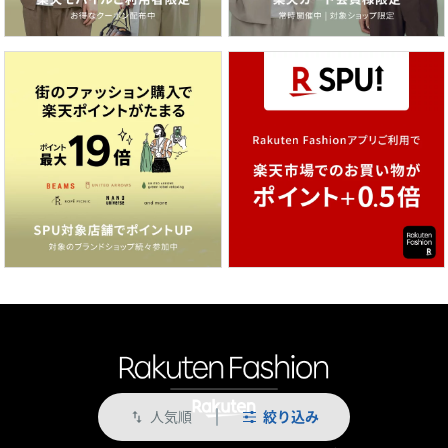
人気順
絞り込み
swap_vert