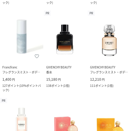
ック
)
ック
)
ック
)
PR
PR
Francfranc
GIVENCHY BEAUTY
GIVENCHY BEAUTY
フレグランスミスト・ボディミスト
香水
フレグランスミスト・ボディミスト
1,400
15,180
12,210
円
円
円
127
ポイント
(
10%ポイントバ
138
ポイント
(
1倍
)
111
ポイント
(
1倍
)
ック
)
PR