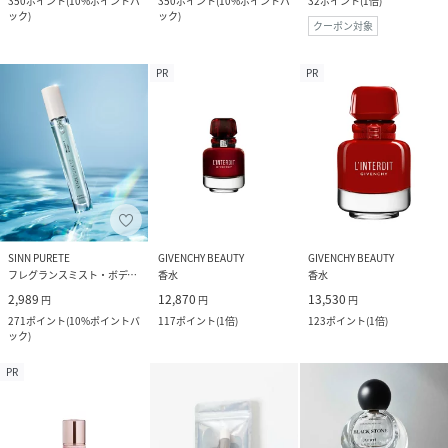
350
ポイント
(
10%ポイントバ
350
ポイント
(
10%ポイントバ
32
ポイント
(
1倍
)
ック
)
ック
)
クーポン対象
PR
PR
SINN PURETE
GIVENCHY BEAUTY
GIVENCHY BEAUTY
フレグランスミスト・ボディミスト
香水
香水
2,989
12,870
13,530
円
円
円
271
ポイント
(
10%ポイントバ
117
ポイント
(
1倍
)
123
ポイント
(
1倍
)
ック
)
PR