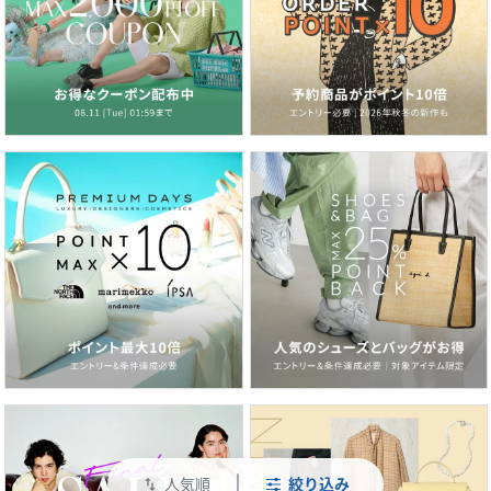
人気順
絞り込み
swap_vert