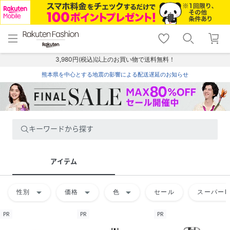
menu
home
search
favorite_border
shopping_cart
lock_outline
メニュー
トップ
検索
お気に入り
カート
ログイン
3,980円(税込)以上のお買い物で送料無料！
熊本県を中心とする地震の影響による配送遅延のお知らせ
キーワードから探す
アイテム
arrow_drop_down
arrow_drop_down
arrow_drop_down
性別
価格
色
セール
スーパーD
PR
PR
PR