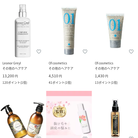
Leonor Greyl
Of cosmetics
Of cosmetics
その他のヘアケア
その他のヘアケア
その他のヘアケア
13,200
4,510
1,430
円
円
円
120
ポイント
(
1倍
)
41
ポイント
(
1倍
)
13
ポイント
(
1倍
)