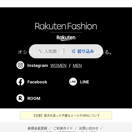
人気順
絞り込み
swap_vert
Instagram
WOMEN
/
MEN
Facebook
LINE
ROOM
【注意】楽天を装った不審なメールやSMSについて
新規会員登録
／
ご利用ガイド
／
お問い合わせ
／