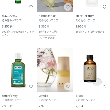
Nature's Way
BIRTHDAY BAR
SNIDEL BEAUTY
その他のヘアケア
その他のヘアケア
その他のヘアケア
3,850
3,300
3,960
円
円
円
700
ポイント
(
20%ポイントバ
30
ポイント
(
1倍
)
360
ポイント
(
1倍+9倍UP
)
ック
)
クーポン対象
Nature's Way
Celvoke
ETVOS
その他のヘアケア
その他のヘアケア
その他のヘアケア
2,970
2,970
2,794
円
円
円