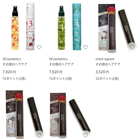
Of cosmetics
Of cosmetics
entre square
その他のヘアケア
その他のヘアケア
その他のヘアケア
7,920
7,920
3,520
円
円
円
72
ポイント
(
1倍
)
72
ポイント
(
1倍
)
32
ポイント
(
1倍
)