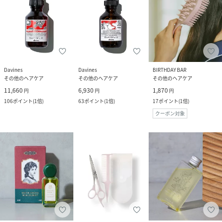
Davines
Davines
BIRTHDAY BAR
その他のヘアケア
その他のヘアケア
その他のヘアケア
11,660
6,930
1,870
円
円
円
106
ポイント
(
1倍
)
63
ポイント
(
1倍
)
17
ポイント
(
1倍
)
クーポン対象