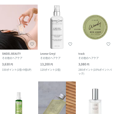
SNIDEL BEAUTY
Leonor Greyl
track
その他のヘアケア
その他のヘアケア
その他のヘアケア
3,630
13,200
3,080
円
円
円
330
ポイント
(
1倍+9倍UP
)
120
ポイント
(
1倍
)
280
ポイント
(
10%ポイントバ
ック
)