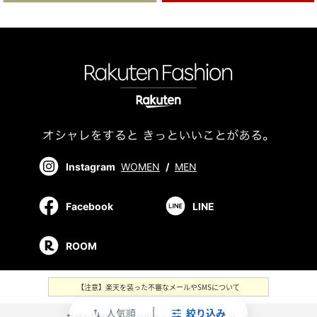
Instagram
WOMEN
/
MEN
Facebook
LINE
ROOM
【注意】楽天を装った不審なメールやSMSについて
人気順
絞り込み
swap_vert