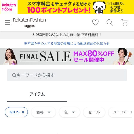
menu
home
search
favorite_border
shopping_cart
lock_outline
メニュー
トップ
検索
お気に入り
カート
ログイン
3,980円(税込)以上のお買い物で送料無料！
熊本県を中心とする地震の影響による配送遅延のお知らせ
キーワードから探す
アイテム
arrow_drop_down
arrow_drop_down
KIDS
価格
色
セール
スーパーDE