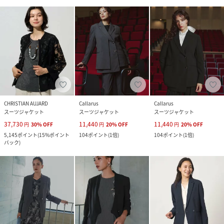
CHRISTIAN AUJARD
Callarus
Callarus
スーツジャケット
スーツジャケット
スーツジャケット
37,730
11,440
11,440
円
30
%
OFF
円
20
%
OFF
円
20
%
OFF
5,145
ポイント
(
15%ポイント
104
ポイント
(
1倍
)
104
ポイント
(
1倍
)
バック
)