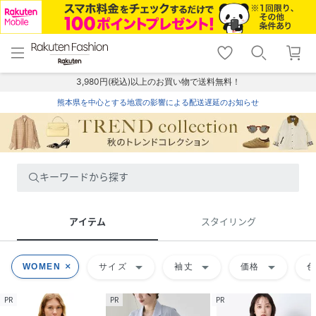
menu
home
search
favorite_border
shopping_cart
lock_outline
メニュー
トップ
検索
お気に入り
カート
ログイン
3,980円(税込)以上のお買い物で送料無料！
熊本県を中心とする地震の影響による配送遅延のお知らせ
キーワードから探す
アイテム
スタイリング
arrow_drop_down
arrow_drop_down
arrow_drop_down
WOMEN
サイズ
袖丈
価格
PR
PR
PR