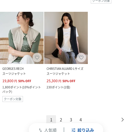
クーポン対象
GEORGES RECH
CHRISTIAN AUJARD Lサイズ
スーツジャケット
スーツジャケット
19,800
25,300
円
50
%
OFF
円
50
%
OFF
1,800
ポイント
(
10%ポイント
230
ポイント
(
1倍
)
バック
)
クーポン対象
1
2
3
4
人気順
絞り込み
swap_vert