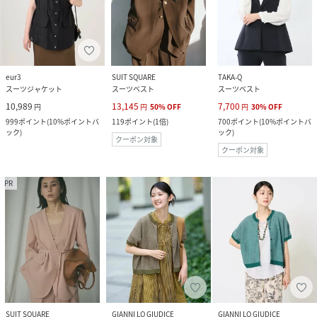
eur3
SUIT SQUARE
TAKA-Q
スーツジャケット
スーツベスト
スーツベスト
10,989
13,145
7,700
円
円
50
%
OFF
円
30
%
OFF
999
ポイント
(
10%ポイントバ
119
ポイント
(
1倍
)
700
ポイント
(
10%ポイントバ
ック
)
ック
)
クーポン対象
クーポン対象
PR
SUIT SQUARE
GIANNI LO GIUDICE
GIANNI LO GIUDICE