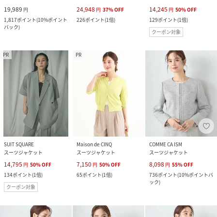
19,989
24,948
14,245
円
円
37
%
OFF
円
50
%
OFF
1,817
ポイント
(
10%ポイント
226
ポイント
(
1倍
)
129
ポイント
(
1倍
)
バック
)
クーポン対象
PR
PR
SUIT SQUARE
Maison de CINQ
COMME CA ISM
スーツジャケット
スーツジャケット
スーツジャケット
14,795
7,150
8,098
円
50
%
OFF
円
50
%
OFF
円
55
%
OFF
134
ポイント
(
1倍
)
65
ポイント
(
1倍
)
736
ポイント
(
10%ポイントバ
ック
)
クーポン対象