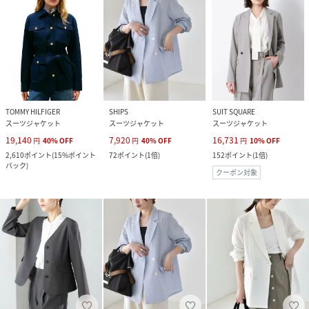
TOMMY HILFIGER
SHIPS
SUIT SQUARE
スーツジャケット
スーツジャケット
スーツジャケット
19,140
7,920
16,731
円
40
%
OFF
円
40
%
OFF
円
10
%
OFF
2,610
ポイント
(
15%ポイント
72
ポイント
(
1倍
)
152
ポイント
(
1倍
)
バック
)
クーポン対象