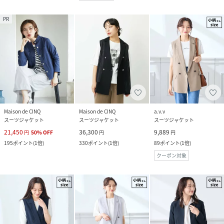
PR
Maison de CINQ
Maison de CINQ
a.v.v
スーツジャケット
スーツジャケット
スーツジャケット
21,450
36,300
9,889
円
50
%
OFF
円
円
195
ポイント
(
1倍
)
330
ポイント
(
1倍
)
89
ポイント
(
1倍
)
クーポン対象