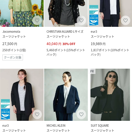
Jocomomola
CHRISTIAN AUJARD Lサイズ
eur3
スーツジャケット
スーツジャケット
スーツジャケット
27,500
40,040
19,989
円
円
30
%
OFF
円
250
ポイント
(
1倍
)
5,460
ポイント
(
15%ポイント
1,817
ポイント
(
10%ポイント
バック
)
バック
)
クーポン対象
PR
eur3
MICHEL KLEIN
SUIT SQUARE
スーツジャケット
スーツジャケット
スーツジャケット