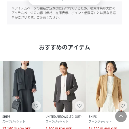
※アイテムページの更新が定期的に行われているため、検索結果が実際の
アイテムページの内容（価格、在庫表示、ポイント倍数等）とは異なる場
合がございます。ご注意ください。
おすすめのアイテム
SHIPS
UNITED ARROWS LTD. OUTLET
SHIPS
スーツジャケット
スーツジャケット
スーツジャケット
17,160
5,500
14,520
円
40
%
OFF
円
50
%
OFF
円
40
%
OFF