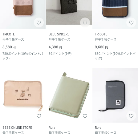
TRICOTE
BLUE SINCERE
TRICOTE
母子手帳ケース
母子手帳ケース
母子手帳ケース
8,580
4,398
9,680
円
円
円
780
ポイント
(
10%ポイントバ
39
ポイント
(
1倍
)
880
ポイント
(
10%ポイントバ
ック
)
ック
)
BEBE ONLINE STORE
Rora
Rora
母子手帳ケース
母子手帳ケース
母子手帳ケース