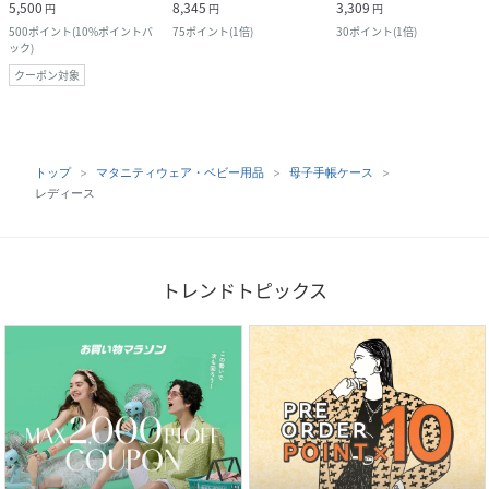
5,500
8,345
3,309
円
円
円
500
ポイント
(
10%ポイントバ
75
ポイント
(
1倍
)
30
ポイント
(
1倍
)
ック
)
クーポン対象
トップ
マタニティウェア・ベビー用品
母子手帳ケース
レディース
トレンドトピックス