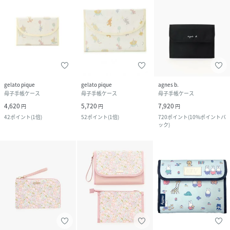
gelato pique
gelato pique
agnes b.
母子手帳ケース
母子手帳ケース
母子手帳ケース
4,620
5,720
7,920
円
円
円
42
ポイント
(
1倍
)
52
ポイント
(
1倍
)
720
ポイント
(
10%ポイントバ
ック
)