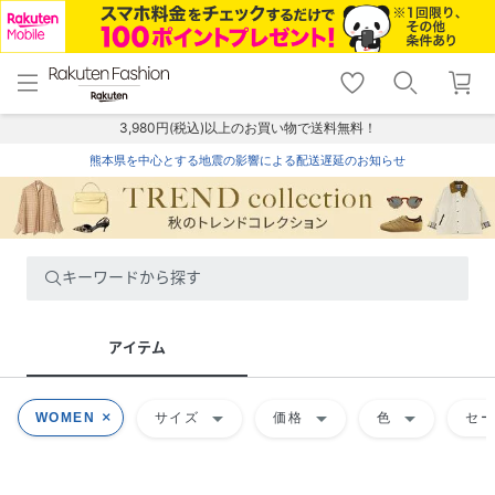
menu
home
search
favorite_border
shopping_cart
lock_outline
メニュー
トップ
検索
お気に入り
カート
ログイン
3,980円(税込)以上のお買い物で送料無料！
熊本県を中心とする地震の影響による配送遅延のお知らせ
キーワードから探す
アイテム
arrow_drop_down
arrow_drop_down
arrow_drop_down
WOMEN
サイズ
価格
色
セ