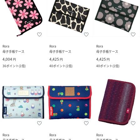
Rora
Rora
Rora
母子手帳ケース
母子手帳ケース
母子手帳ケース
4,004
4,425
4,425
円
円
円
36
ポイント
(
1倍
)
40
ポイント
(
1倍
)
40
ポイント
(
1倍
)
Rora
Rora
Rora