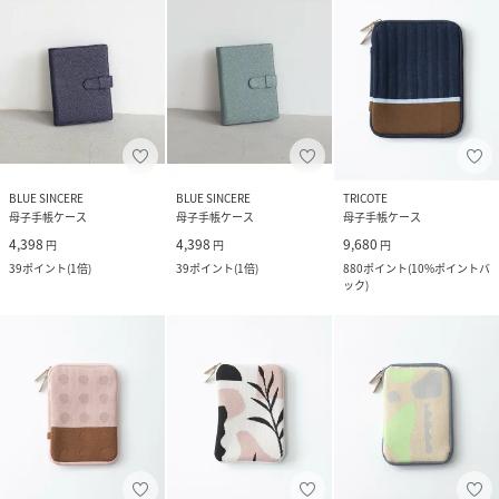
BLUE SINCERE
BLUE SINCERE
TRICOTE
母子手帳ケース
母子手帳ケース
母子手帳ケース
4,398
4,398
9,680
円
円
円
39
ポイント
(
1倍
)
39
ポイント
(
1倍
)
880
ポイント
(
10%ポイントバ
ック
)