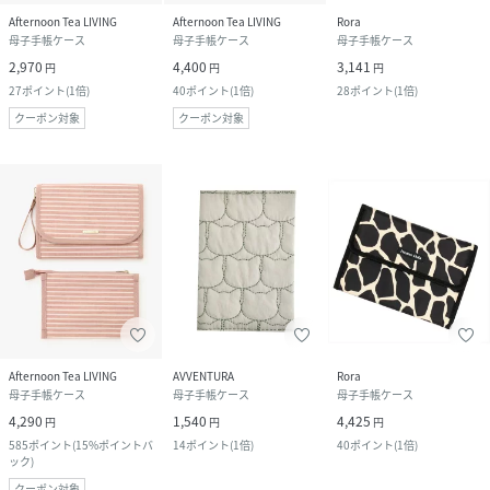
Afternoon Tea LIVING
Afternoon Tea LIVING
Rora
母子手帳ケース
母子手帳ケース
母子手帳ケース
2,970
4,400
3,141
円
円
円
27
ポイント
(
1倍
)
40
ポイント
(
1倍
)
28
ポイント
(
1倍
)
クーポン対象
クーポン対象
Afternoon Tea LIVING
AVVENTURA
Rora
母子手帳ケース
母子手帳ケース
母子手帳ケース
4,290
1,540
4,425
円
円
円
585
ポイント
(
15%ポイントバ
14
ポイント
(
1倍
)
40
ポイント
(
1倍
)
ック
)
クーポン対象