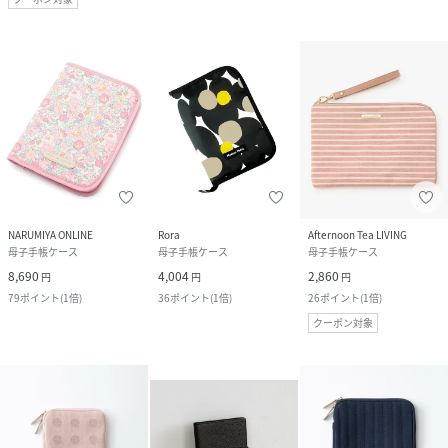
NARUMIYA ONLINE
Rora
Afternoon Tea LIVING
母子手帳ケース
母子手帳ケース
母子手帳ケース
8,690
4,004
2,860
円
円
円
79
ポイント
(
1倍
)
36
ポイント
(
1倍
)
26
ポイント
(
1倍
)
クーポン対象