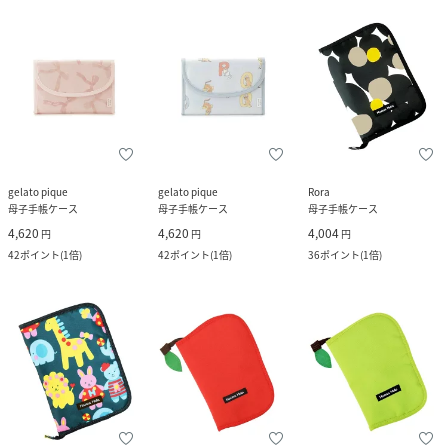
gelato pique
gelato pique
Rora
母子手帳ケース
母子手帳ケース
母子手帳ケース
4,620
4,620
4,004
円
円
円
42
ポイント
(
1倍
)
42
ポイント
(
1倍
)
36
ポイント
(
1倍
)