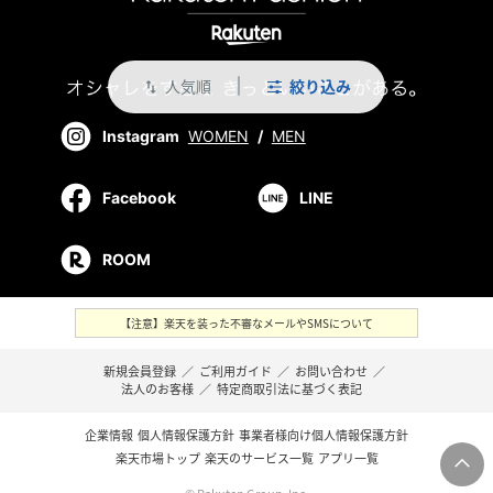
人気順
絞り込み
swap_vert
Instagram
WOMEN
/
MEN
Facebook
LINE
ROOM
【注意】楽天を装った不審なメールやSMSについて
新規会員登録
／
ご利用ガイド
／
お問い合わせ
／
法人のお客様
／
特定商取引法に基づく表記
企業情報
個人情報保護方針
事業者様向け個人情報保護方針
楽天市場トップ
楽天のサービス一覧
アプリ一覧