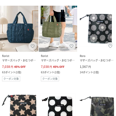
florist
florist
Rora
マザーズバッグ・おむつポーチ
マザーズバッグ・おむつポーチ
マザーズバッグ・おむつポーチ
7,038
7,038
1,567
円
45
%
OFF
円
45
%
OFF
円
63
ポイント
(
1倍
)
63
ポイント
(
1倍
)
14
ポイント
(
1倍
)
クーポン対象
クーポン対象