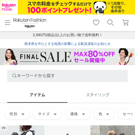
menu
home
search
favorite_border
shopping_cart
lock_outline
メニュー
トップ
検索
お気に入り
カート
ログイン
3,980円(税込)以上のお買い物で送料無料！
熊本県を中心とする地震の影響による配送遅延のお知らせ
キーワードから探す
アイテム
スタイリング
arrow_drop_down
arrow_drop_down
arrow_drop_down
arrow_drop_down
性別
サイズ
価格
色
セール
PR