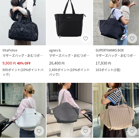
VitaFelice
agnes b.
SUPERTHANKS BOX
マザーズバッグ・おむつポーチ
マザーズバッグ・おむつポーチ
マザーズバッグ・おむつポーチ
9,900
26,400
17,930
円
40
%
OFF
円
円
900
ポイント
(
10%ポイントバ
2,400
ポイント
(
10%ポイント
163
ポイント
(
1倍
)
ック
)
バック
)