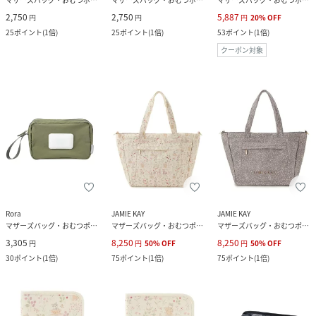
2,750
2,750
5,887
円
円
円
20
%
OFF
25
ポイント
(
1倍
)
25
ポイント
(
1倍
)
53
ポイント
(
1倍
)
クーポン対象
Rora
JAMIE KAY
JAMIE KAY
マザーズバッグ・おむつポーチ
マザーズバッグ・おむつポーチ
マザーズバッグ・おむつポーチ
3,305
8,250
8,250
円
円
50
%
OFF
円
50
%
OFF
30
ポイント
(
1倍
)
75
ポイント
(
1倍
)
75
ポイント
(
1倍
)