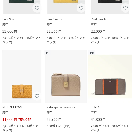
Paul Smith
Paul Smith
Paul Smith
財布
財布
財布
22,000
22,000
22,000
円
円
円
2,000
ポイント
(
10%ポイント
2,000
ポイント
(
10%ポイント
2,000
ポイント
(
10%ポイント
バック
)
バック
)
バック
)
PR
PR
MICHAEL KORS
kate spade new york
FURLA
財布
財布
財布
11,000
29,700
41,800
円
75
%
OFF
円
円
2,000
ポイント
(
20%ポイント
270
ポイント
(
1倍
)
7,600
ポイント
(
20%ポイント
バック
)
バック
)