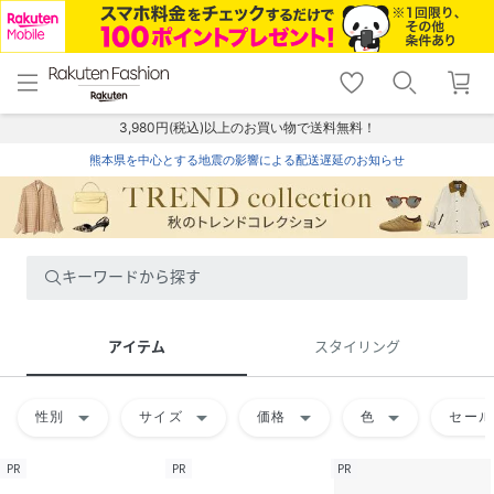
menu
home
search
favorite_border
shopping_cart
lock_outline
メニュー
トップ
検索
お気に入り
カート
ログイン
3,980円(税込)以上のお買い物で送料無料！
熊本県を中心とする地震の影響による配送遅延のお知らせ
キーワードから探す
アイテム
スタイリング
arrow_drop_down
arrow_drop_down
arrow_drop_down
arrow_drop_down
性別
サイズ
価格
色
セール
PR
PR
PR