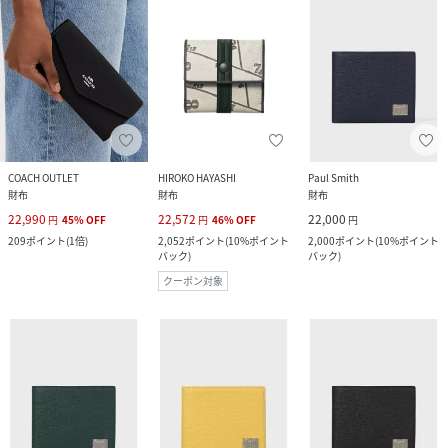
COACH OUTLET
HIROKO HAYASHI
Paul Smith
財布
財布
財布
22,990
22,572
22,000
円
45
%
OFF
円
46
%
OFF
円
209
ポイント
(
1倍
)
2,052
ポイント
(
10%ポイント
2,000
ポイント
(
10%ポイント
バック
)
バック
)
クーポン対象