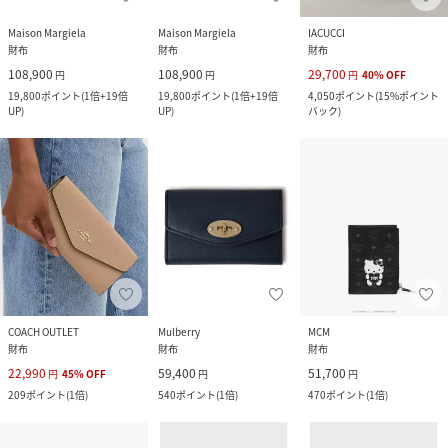
Maison Margiela
Maison Margiela
IACUCCI
財布
財布
財布
108,900
108,900
29,700
円
円
円
40
%
OFF
19,800
ポイント
(
1倍+19倍
19,800
ポイント
(
1倍+19倍
4,050
ポイント
(
15%ポイント
UP
)
UP
)
バック
)
COACH OUTLET
Mulberry
MCM
財布
財布
財布
22,990
59,400
51,700
円
45
%
OFF
円
円
209
ポイント
(
1倍
)
540
ポイント
(
1倍
)
470
ポイント
(
1倍
)