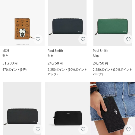
MCM
Paul Smith
Paul Smith
財布
財布
財布
51,700
24,750
24,750
円
円
円
470
ポイント
(
1倍
)
2,250
ポイント
(
10%ポイント
2,250
ポイント
(
10%ポイント
バック
)
バック
)