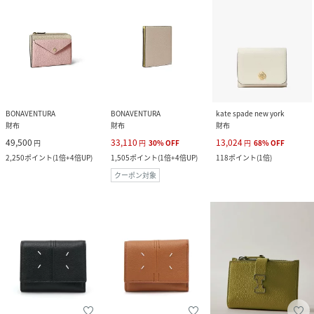
BONAVENTURA
BONAVENTURA
kate spade new york
財布
財布
財布
49,500
33,110
13,024
円
円
30
%
OFF
円
68
%
OFF
2,250
ポイント
(
1倍+4倍UP
)
1,505
ポイント
(
1倍+4倍UP
)
118
ポイント
(
1倍
)
クーポン対象