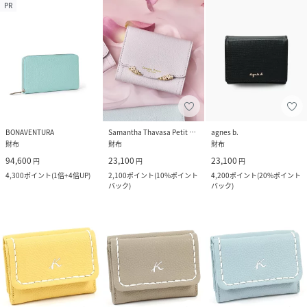
PR
BONAVENTURA
Samantha Thavasa Petit Choice
agnes b.
財布
財布
財布
94,600
23,100
23,100
円
円
円
4,300
ポイント
(
1倍+4倍UP
)
2,100
ポイント
(
10%ポイント
4,200
ポイント
(
20%ポイント
バック
)
バック
)