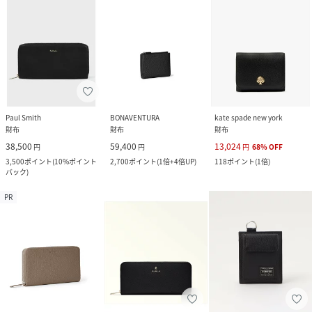
Paul Smith
BONAVENTURA
kate spade new york
財布
財布
財布
38,500
59,400
13,024
円
円
円
68
%
OFF
3,500
ポイント
(
10%ポイント
2,700
ポイント
(
1倍+4倍UP
)
118
ポイント
(
1倍
)
バック
)
PR