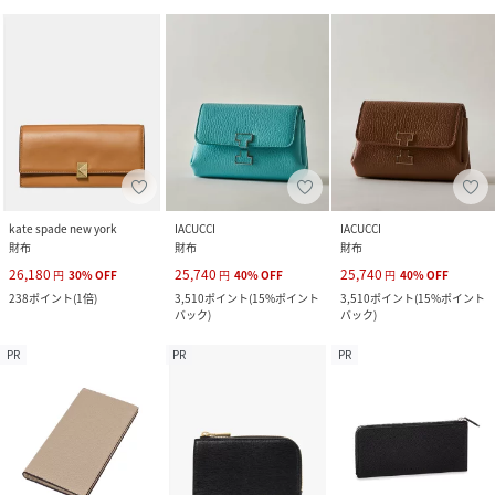
kate spade new york
IACUCCI
IACUCCI
財布
財布
財布
26,180
25,740
25,740
円
30
%
OFF
円
40
%
OFF
円
40
%
OFF
238
ポイント
(
1倍
)
3,510
ポイント
(
15%ポイント
3,510
ポイント
(
15%ポイント
バック
)
バック
)
PR
PR
PR