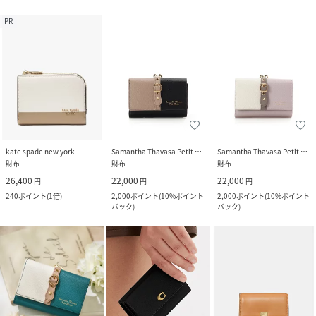
PR
kate spade new york
Samantha Thavasa Petit Choice
Samantha Thavasa Petit Choice
財布
財布
財布
26,400
22,000
22,000
円
円
円
240
ポイント
(
1倍
)
2,000
ポイント
(
10%ポイント
2,000
ポイント
(
10%ポイント
バック
)
バック
)