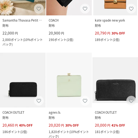
Samantha Thavasa Petit Choice
COACH
kate spade new york
財布
財布
財布
22,000
20,900
20,790
円
円
円
30
%
OFF
2,000
ポイント
(
10%ポイント
190
ポイント
(
1倍
)
189
ポイント
(
1倍
)
バック
)
COACH OUTLET
agnes b.
COACH OUTLET
財布
財布
財布
20,460
20,020
20,000
円
40
%
OFF
円
30
%
OFF
円
41
%
OFF
186
ポイント
(
1倍
)
1,820
ポイント
(
10%ポイント
181
ポイント
(
1倍
)
バック
)