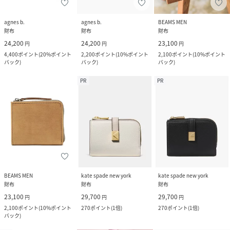
agnes b.
agnes b.
BEAMS MEN
財布
財布
財布
24,200
24,200
23,100
円
円
円
4,400
ポイント
(
20%ポイント
2,200
ポイント
(
10%ポイント
2,100
ポイント
(
10%ポイント
バック
)
バック
)
バック
)
PR
PR
BEAMS MEN
kate spade new york
kate spade new york
財布
財布
財布
23,100
29,700
29,700
円
円
円
2,100
ポイント
(
10%ポイント
270
ポイント
(
1倍
)
270
ポイント
(
1倍
)
バック
)