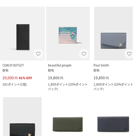
COACH OUTLET
beautiful people
Paul Smith
財布
財布
財布
20,000
19,800
19,800
円
41
%
OFF
円
円
181
ポイント
(
1倍
)
1,800
ポイント
(
10%ポイント
1,800
ポイント
(
10%ポイント
バック
)
バック
)