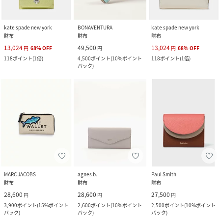
kate spade new york
BONAVENTURA
kate spade new york
財布
財布
財布
13,024
49,500
13,024
円
68
%
OFF
円
円
68
%
OFF
118
ポイント
(
1倍
)
4,500
ポイント
(
10%ポイント
118
ポイント
(
1倍
)
バック
)
MARC JACOBS
agnes b.
Paul Smith
財布
財布
財布
28,600
28,600
27,500
円
円
円
3,900
ポイント
(
15%ポイント
2,600
ポイント
(
10%ポイント
2,500
ポイント
(
10%ポイント
バック
)
バック
)
バック
)