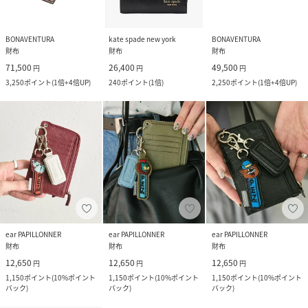
BONAVENTURA
kate spade new york
BONAVENTURA
財布
財布
財布
71,500
26,400
49,500
円
円
円
3,250
ポイント
(
1倍+4倍UP
)
240
ポイント
(
1倍
)
2,250
ポイント
(
1倍+4倍UP
)
ear PAPILLONNER
ear PAPILLONNER
ear PAPILLONNER
財布
財布
財布
12,650
12,650
12,650
円
円
円
1,150
ポイント
(
10%ポイント
1,150
ポイント
(
10%ポイント
1,150
ポイント
(
10%ポイント
バック
)
バック
)
バック
)