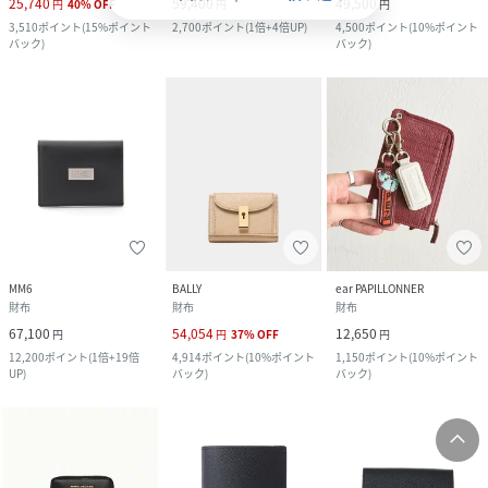
25,740
59,400
49,500
円
40
%
OFF
円
円
3,510
ポイント
(
15%ポイント
2,700
ポイント
(
1倍+4倍UP
)
4,500
ポイント
(
10%ポイント
バック
)
バック
)
MM6
BALLY
ear PAPILLONNER
財布
財布
財布
67,100
54,054
12,650
円
円
37
%
OFF
円
12,200
ポイント
(
1倍+19倍
4,914
ポイント
(
10%ポイント
1,150
ポイント
(
10%ポイント
UP
)
バック
)
バック
)