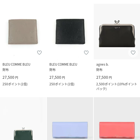
BLEU COMME BLEU
BLEU COMME BLEU
agnes b.
財布
財布
財布
27,500
27,500
27,500
円
円
円
250
ポイント
(
1倍
)
250
ポイント
(
1倍
)
2,500
ポイント
(
10%ポイント
バック
)