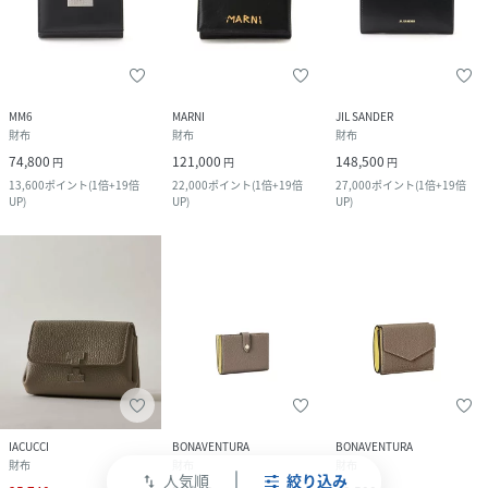
MM6
MARNI
JIL SANDER
財布
財布
財布
74,800
121,000
148,500
円
円
円
13,600
ポイント
(
1倍+19倍
22,000
ポイント
(
1倍+19倍
27,000
ポイント
(
1倍+19倍
UP
)
UP
)
UP
)
IACUCCI
BONAVENTURA
BONAVENTURA
財布
財布
財布
人気順
絞り込み
swap_vert