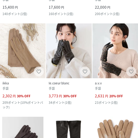
15,400
17,600
22,000
円
円
円
140
ポイント
(
1倍
)
160
ポイント
(
1倍
)
200
ポイント
(
1倍
)
ikka
le.coeur blanc
a.v.v
手袋
手袋
手袋
2,302
3,773
2,631
円
30
%
OFF
円
30
%
OFF
円
20
%
OFF
209
ポイント
(
10%ポイントバ
34
ポイント
(
1倍
)
23
ポイント
(
1倍
)
ック
)