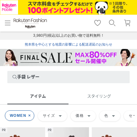
menu
home
search
favorite_border
shopping_cart
lock_outline
メニュー
トップ
検索
お気に入り
カート
ログイン
3,980円(税込)以上のお買い物で送料無料！
熊本県を中心とする地震の影響による配送遅延のお知らせ
手袋 レザー
アイテム
スタイリング
arrow_drop_down
arrow_drop_down
arrow_drop_down
WOMEN
サイズ
価格
色
セ
PR
PR