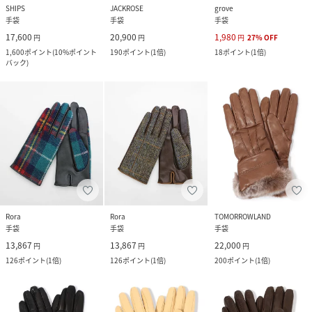
SHIPS
JACKROSE
grove
手袋
手袋
手袋
17,600
20,900
1,980
円
円
円
27
%
OFF
1,600
ポイント
(
10%ポイント
190
ポイント
(
1倍
)
18
ポイント
(
1倍
)
バック
)
Rora
Rora
TOMORROWLAND
手袋
手袋
手袋
13,867
13,867
22,000
円
円
円
126
ポイント
(
1倍
)
126
ポイント
(
1倍
)
200
ポイント
(
1倍
)