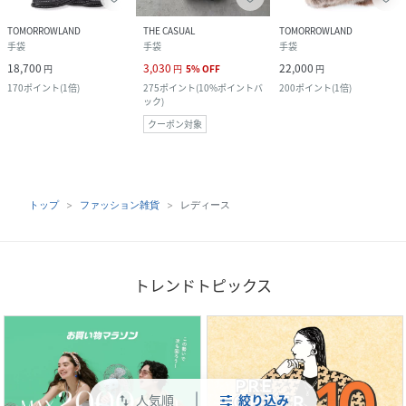
TOMORROWLAND
THE CASUAL
TOMORROWLAND
手袋
手袋
手袋
18,700
3,030
22,000
円
円
5
%
OFF
円
170
ポイント
(
1倍
)
275
ポイント
(
10%ポイントバ
200
ポイント
(
1倍
)
ック
)
クーポン対象
トップ
ファッション雑貨
レディース
トレンドトピックス
人気順
絞り込み
swap_vert