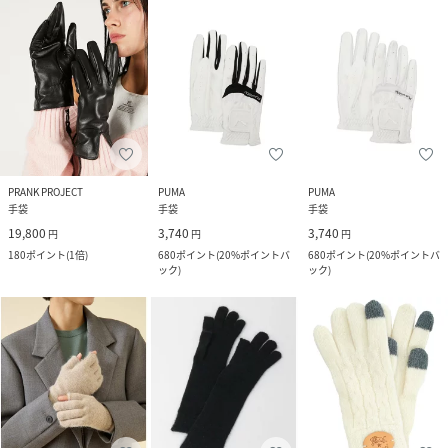
PRANK PROJECT
PUMA
PUMA
手袋
手袋
手袋
19,800
3,740
3,740
円
円
円
180
ポイント
(
1倍
)
680
ポイント
(
20%ポイントバ
680
ポイント
(
20%ポイントバ
ック
)
ック
)