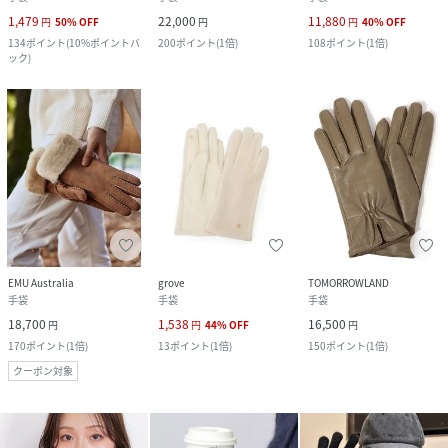
1,479
22,000
11,880
円
50
%
OFF
円
円
40
%
OFF
134
ポイント
(
10%ポイントバ
200
ポイント
(
1倍
)
108
ポイント
(
1倍
)
ック
)
EMU Australia
grove
TOMORROWLAND
手袋
手袋
手袋
18,700
1,538
16,500
円
円
44
%
OFF
円
170
ポイント
(
1倍
)
13
ポイント
(
1倍
)
150
ポイント
(
1倍
)
クーポン対象