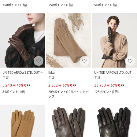
150
ポイント
(
1倍
)
150
ポイント
(
1倍
)
54
ポイント
(
1倍
)
UNITED ARROWS LTD. OUTLET
ikka
UNITED ARROWS LTD. OUTLET
手袋
手袋
手袋
5,940
2,302
13,750
円
40
%
OFF
円
30
%
OFF
円
50
%
OFF
54
ポイント
(
1倍
)
209
ポイント
(
10%ポイントバ
125
ポイント
(
1倍
)
ック
)