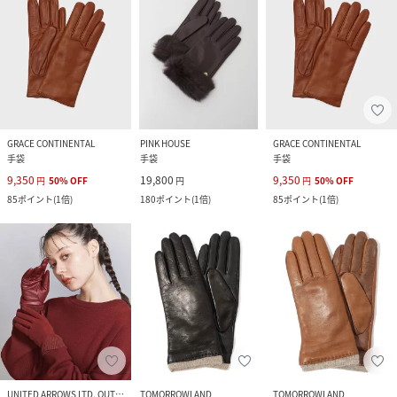
GRACE CONTINENTAL
PINK HOUSE
GRACE CONTINENTAL
手袋
手袋
手袋
9,350
19,800
9,350
円
50
%
OFF
円
円
50
%
OFF
85
ポイント
(
1倍
)
180
ポイント
(
1倍
)
85
ポイント
(
1倍
)
UNITED ARROWS LTD. OUTLET
TOMORROWLAND
TOMORROWLAND