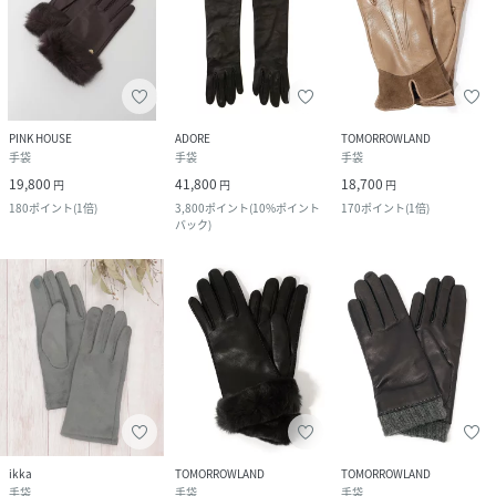
PINK HOUSE
ADORE
TOMORROWLAND
手袋
手袋
手袋
19,800
41,800
18,700
円
円
円
180
ポイント
(
1倍
)
3,800
ポイント
(
10%ポイント
170
ポイント
(
1倍
)
バック
)
ikka
TOMORROWLAND
TOMORROWLAND
手袋
手袋
手袋