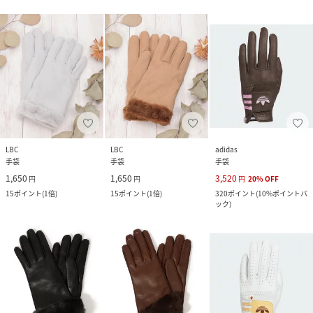
LBC
LBC
adidas
手袋
手袋
手袋
1,650
1,650
3,520
円
円
円
20
%
OFF
15
ポイント
(
1倍
)
15
ポイント
(
1倍
)
320
ポイント
(
10%ポイントバ
ック
)