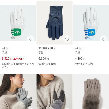
adidas
RALPH LAUREN
adidas
手袋
手袋
手袋
3,520
6,600
4,400
円
20
%
OFF
円
円
320
ポイント
(
10%ポイントバ
60
ポイント
(
1倍
)
40
ポイント
(
1倍
)
ック
)