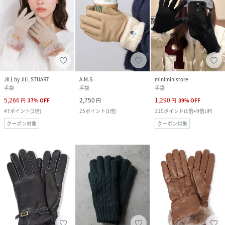
JILL by JILL STUART
A.M.S.
miniministore
手袋
手袋
手袋
5,266
2,750
1,290
円
37
%
OFF
円
円
39
%
OFF
47
ポイント
(
1倍
)
25
ポイント
(
1倍
)
110
ポイント
(
1倍+9倍UP
)
クーポン対象
クーポン対象