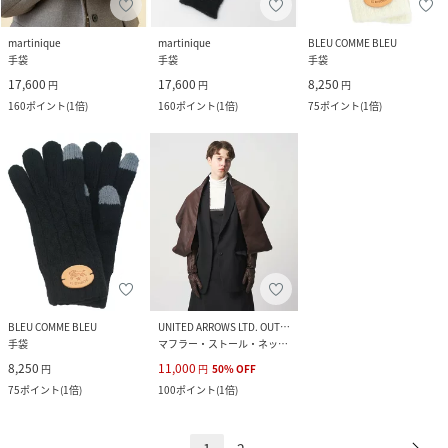
martinique
martinique
BLEU COMME BLEU
手袋
手袋
手袋
17,600
17,600
8,250
円
円
円
160
ポイント
(
1倍
)
160
ポイント
(
1倍
)
75
ポイント
(
1倍
)
BLEU COMME BLEU
UNITED ARROWS LTD. OUTLET
手袋
マフラー・ストール・ネックウォーマー
8,250
11,000
円
円
50
%
OFF
75
ポイント
(
1倍
)
100
ポイント
(
1倍
)