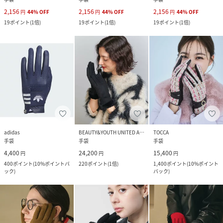
2,156
2,156
2,156
円
44
%
OFF
円
44
%
OFF
円
44
%
OFF
19
ポイント
(
1倍
)
19
ポイント
(
1倍
)
19
ポイント
(
1倍
)
adidas
BEAUTY&YOUTH UNITED ARROWS
TOCCA
手袋
手袋
手袋
4,400
24,200
15,400
円
円
円
400
ポイント
(
10%ポイントバ
220
ポイント
(
1倍
)
1,400
ポイント
(
10%ポイント
ック
)
バック
)