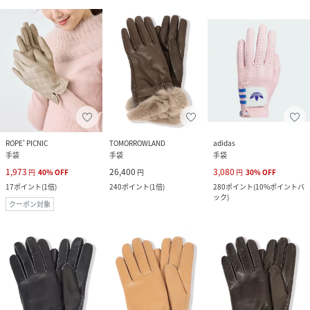
ROPE' PICNIC
TOMORROWLAND
adidas
手袋
手袋
手袋
1,973
26,400
3,080
円
40
%
OFF
円
円
30
%
OFF
17
ポイント
(
1倍
)
240
ポイント
(
1倍
)
280
ポイント
(
10%ポイントバ
ック
)
クーポン対象