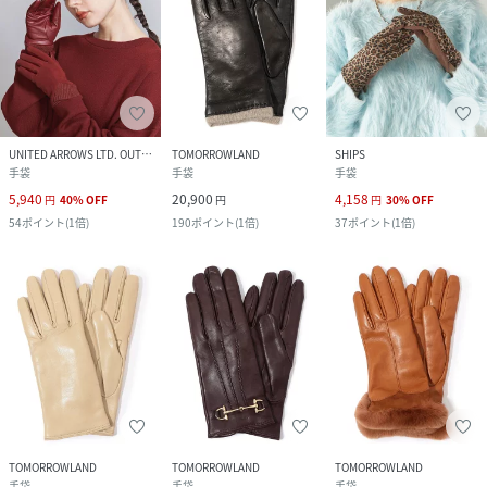
UNITED ARROWS LTD. OUTLET
TOMORROWLAND
SHIPS
手袋
手袋
手袋
5,940
20,900
4,158
円
40
%
OFF
円
円
30
%
OFF
54
ポイント
(
1倍
)
190
ポイント
(
1倍
)
37
ポイント
(
1倍
)
TOMORROWLAND
TOMORROWLAND
TOMORROWLAND
手袋
手袋
手袋