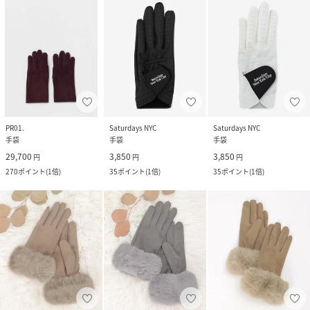
PR01.
Saturdays NYC
Saturdays NYC
手袋
手袋
手袋
29,700
3,850
3,850
円
円
円
270
ポイント
(
1倍
)
35
ポイント
(
1倍
)
35
ポイント
(
1倍
)