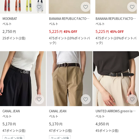
MOONBAT
BANANA REPUBLIC FACTORY STORE
BANANA REPUBLIC FACTORY STORE
ベルト
ベルト
ベルト
2,750
5,225
5,225
円
円
45
%
OFF
円
45
%
OFF
25
ポイント
(
1倍
)
475
ポイント
(
10%ポイントバ
475
ポイント
(
10%ポイントバ
ック
)
ック
)
CANAL JEAN
CANAL JEAN
UNITED ARROWS green label relaxing
ベルト
ベルト
ベルト
5,170
5,170
4,950
円
円
円
47
ポイント
(
1倍
)
47
ポイント
(
1倍
)
45
ポイント
(
1倍
)
クーポン対象
クーポン対象