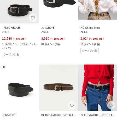
TAKEO KIKUCHI
JUN&ROPE’
F.O.Online Store
ベルト
ベルト
ベルト
12,540
8,910
2,024
円
5
%
OFF
円
10
%
OFF
円
20
%
OFF
1,140
ポイント
(
10%ポイント
81
ポイント
(
1倍
)
18
ポイント
(
1倍
)
バック
)
クーポン対象
クーポン対象
PR
JUN&ROPE’
BEAUTY&YOUTH UNITED ARROWS
BEAUTY&YOUTH UNITED ARROWS