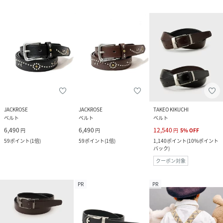
JACKROSE
JACKROSE
TAKEO KIKUCHI
ベルト
ベルト
ベルト
6,490
6,490
12,540
円
円
円
5
%
OFF
59
ポイント
(
1倍
)
59
ポイント
(
1倍
)
1,140
ポイント
(
10%ポイント
バック
)
クーポン対象
PR
PR