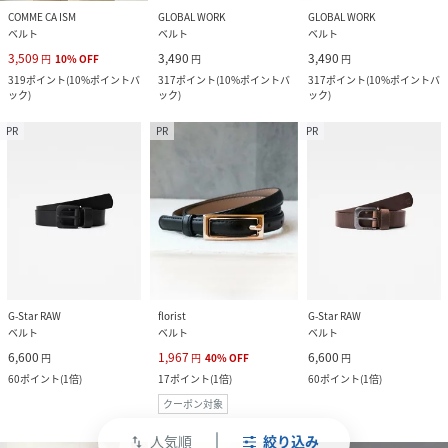
COMME CA ISM
GLOBAL WORK
GLOBAL WORK
ベルト
ベルト
ベルト
3,509
3,490
3,490
円
10
%
OFF
円
円
319
ポイント
(
10%ポイントバ
317
ポイント
(
10%ポイントバ
317
ポイント
(
10%ポイントバ
ック
)
ック
)
ック
)
PR
PR
PR
G-Star RAW
florist
G-Star RAW
ベルト
ベルト
ベルト
6,600
1,967
6,600
円
円
40
%
OFF
円
60
ポイント
(
1倍
)
17
ポイント
(
1倍
)
60
ポイント
(
1倍
)
クーポン対象
人気順
絞り込み
swap_vert