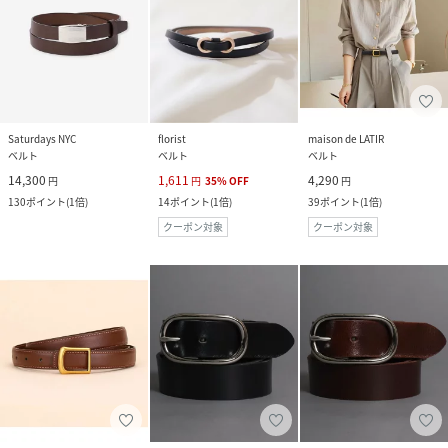
Saturdays NYC
florist
maison de LATIR
ベルト
ベルト
ベルト
14,300
1,611
4,290
円
円
35
%
OFF
円
130
ポイント
(
1倍
)
14
ポイント
(
1倍
)
39
ポイント
(
1倍
)
クーポン対象
クーポン対象