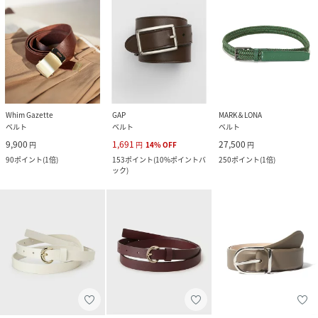
Whim Gazette
GAP
MARK＆LONA
ベルト
ベルト
ベルト
9,900
1,691
27,500
円
円
14
%
OFF
円
90
ポイント
(
1倍
)
153
ポイント
(
10%ポイントバ
250
ポイント
(
1倍
)
ック
)