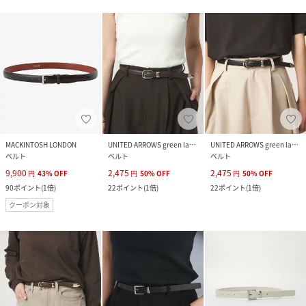
MACKINTOSH LONDON
UNITED ARROWS green label relaxing
UNITED ARROWS green label relaxing
ベルト
ベルト
ベルト
9,900
2,475
2,475
円
43
%
OFF
円
50
%
OFF
円
50
%
OFF
90
ポイント
(
1倍
)
22
ポイント
(
1倍
)
22
ポイント
(
1倍
)
クーポン対象