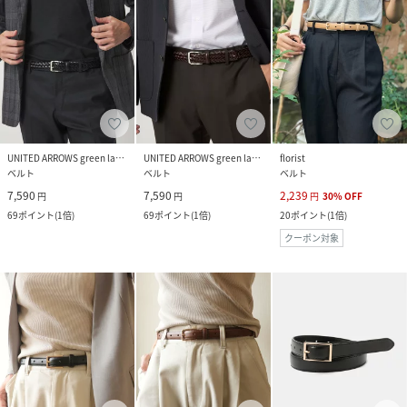
UNITED ARROWS green label relaxing
UNITED ARROWS green label relaxing
florist
ベルト
ベルト
ベルト
7,590
7,590
2,239
円
円
円
30
%
OFF
69
ポイント
(
1倍
)
69
ポイント
(
1倍
)
20
ポイント
(
1倍
)
クーポン対象