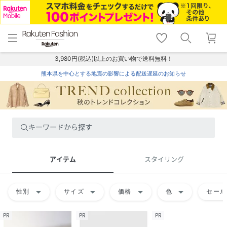
menu
home
search
favorite_border
shopping_cart
lock_outline
メニュー
トップ
検索
お気に入り
カート
ログイン
3,980円(税込)以上のお買い物で送料無料！
熊本県を中心とする地震の影響による配送遅延のお知らせ
キーワードから探す
アイテム
スタイリング
arrow_drop_down
arrow_drop_down
arrow_drop_down
arrow_drop_down
性別
サイズ
価格
色
セール
PR
PR
PR