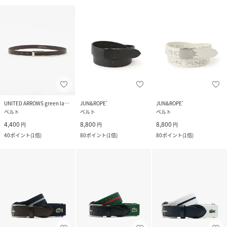
UNITED ARROWS green label relaxing
JUN&ROPE’
JUN&ROPE’
ベルト
ベルト
ベルト
4,400
8,800
8,800
円
円
円
40
ポイント
(
1倍
)
80
ポイント
(
1倍
)
80
ポイント
(
1倍
)