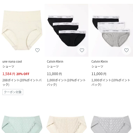
une nana cool
Calvin Klein
Calvin Klein
ショーツ
ショーツ
ショーツ
1,584
11,000
11,000
円
20
%
OFF
円
円
288
ポイント
(
20%ポイントバ
1,000
ポイント
(
10%ポイント
1,000
ポイント
(
10%ポイント
ック
)
バック
)
バック
)
クーポン対象