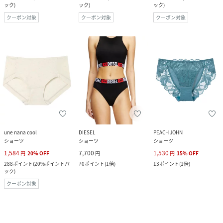
ック
)
ック
)
ック
)
クーポン対象
クーポン対象
クーポン対象
une nana cool
DIESEL
PEACH JOHN
ショーツ
ショーツ
ショーツ
1,584
7,700
1,530
円
20
%
OFF
円
円
15
%
OFF
288
ポイント
(
20%ポイントバ
70
ポイント
(
1倍
)
13
ポイント
(
1倍
)
ック
)
クーポン対象