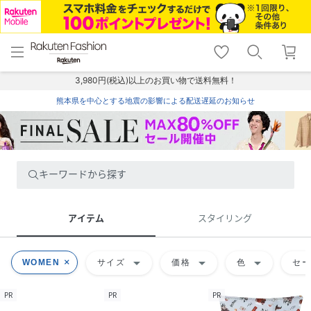
menu
home
search
favorite_border
shopping_cart
lock_outline
メニュー
トップ
検索
お気に入り
カート
ログイン
3,980円(税込)以上のお買い物で送料無料！
熊本県を中心とする地震の影響による配送遅延のお知らせ
キーワードから探す
アイテム
スタイリング
arrow_drop_down
arrow_drop_down
arrow_drop_down
WOMEN
サイズ
価格
色
セ
PR
PR
PR