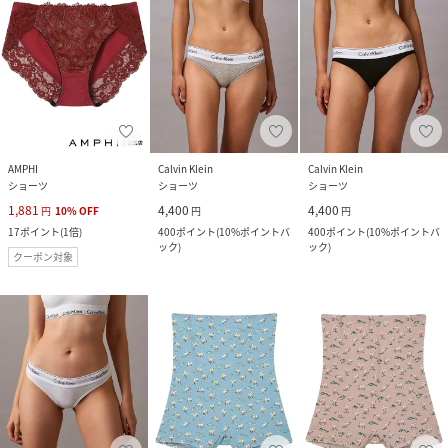
AMPHI
Calvin Klein
Calvin Klein
ショーツ
ショーツ
ショーツ
1,881
4,400
4,400
円
10
%
OFF
円
円
17
ポイント
(
1倍
)
400
ポイント
(
10%ポイントバ
400
ポイント
(
10%ポイントバ
ック
)
ック
)
クーポン対象