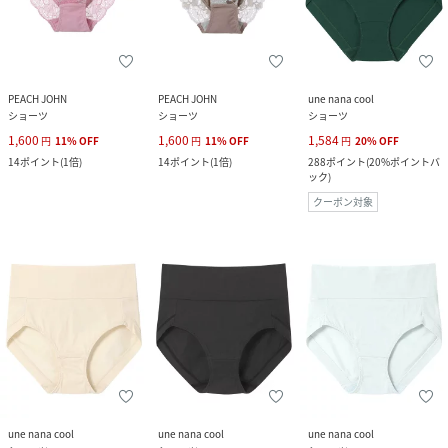
PEACH JOHN
PEACH JOHN
une nana cool
ショーツ
ショーツ
ショーツ
1,600
1,600
1,584
円
11
%
OFF
円
11
%
OFF
円
20
%
OFF
14
ポイント
(
1倍
)
14
ポイント
(
1倍
)
288
ポイント
(
20%ポイントバ
ック
)
クーポン対象
une nana cool
une nana cool
une nana cool