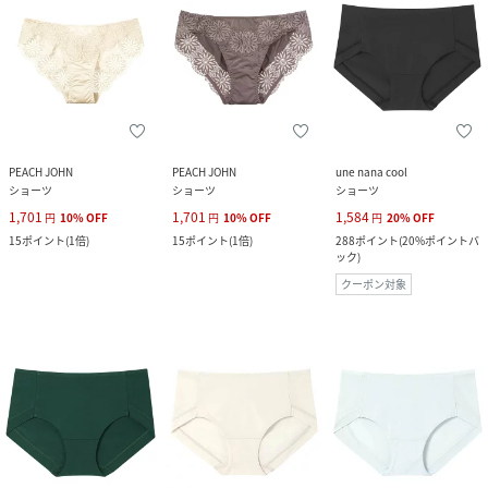
PEACH JOHN
PEACH JOHN
une nana cool
ショーツ
ショーツ
ショーツ
1,701
1,701
1,584
円
10
%
OFF
円
10
%
OFF
円
20
%
OFF
15
ポイント
(
1倍
)
15
ポイント
(
1倍
)
288
ポイント
(
20%ポイントバ
ック
)
クーポン対象