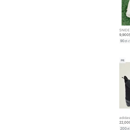
文房具
ペット用品
SNIDE
福袋・ギフト・その他
9,90
90
ポ
PR
adidas
22,0
200
ポ