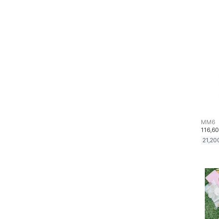
ヘアケア
フレグランス
メイク道具・美容器具
コフレ・キット・セット
食器・調理器具・キッチ
ン用品
MM6
116,6
インテリア・生活雑貨
21,20
スマホグッズ・オーディ
オ機器
スポーツ・アウトドア用
品