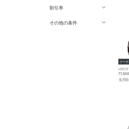
3XL～
フリー
オールインワン・オーバ
円
～
円
割引率
ーオール
クリア
絞り込み
％OFF
～
％OFF
その他の条件
絞り込み
シューズ・靴
クリア
絞り込み
クーポン対象のみ表示
インナー・ルームウェア
絞り込み
スーパーDEALのみ表示
靴下・レッグウェア
クリア
絞り込み
クーポ
ファッション雑貨
HIRO
71,50
アクセサリー・腕時計
9,750
財布・ポーチ・ケース
帽子
ヘアアクセサリー