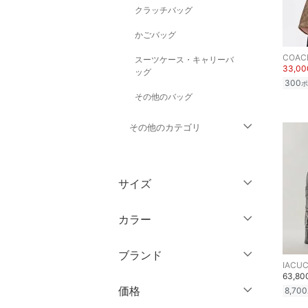
クラッチバッグ
かごバッグ
COAC
スーツケース・キャリーバ
33,0
ッグ
300
ポ
その他のバッグ
その他のカテゴリ
トップス
サイズ
ジャケット・アウター
ウェア（S/M/L）
カラー
パンツ
～XS
S
ブランド
ワンピース・ドレス
M
L
IACUC
63,8
ブランド一覧からさがす >
XL
XXL
価格
スカート
8,700