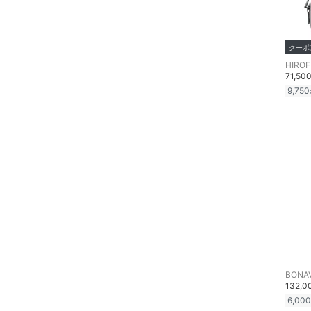
マタニティウェア・ベビ
ー用品
クーポ
スーツ・フォーマル
HIRO
71,50
水着・スイムグッズ
9,750
着物・浴衣・和装小物
スキンケア
ベースメイク
メイクアップ
ネイル
BONA
ボディケア・オーラルケ
132,
ア
6,000