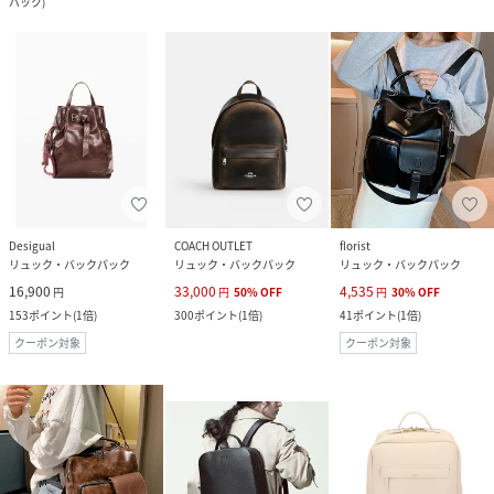
バック
)
Desigual
COACH OUTLET
florist
リュック・バックパック
リュック・バックパック
リュック・バックパック
16,900
33,000
4,535
円
円
50
%
OFF
円
30
%
OFF
153
ポイント
(
1倍
)
300
ポイント
(
1倍
)
41
ポイント
(
1倍
)
クーポン対象
クーポン対象