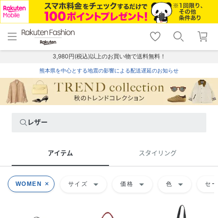
menu
home
search
favorite_border
shopping_cart
lock_outline
メニュー
トップ
検索
お気に入り
カート
ログイン
3,980円(税込)以上のお買い物で送料無料！
熊本県を中心とする地震の影響による配送遅延のお知らせ
レザー
アイテム
スタイリング
arrow_drop_down
arrow_drop_down
arrow_drop_down
WOMEN
サイズ
価格
色
セ