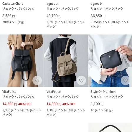
Cassette Chart
agnes b.
agnes b.
リュック・バックパック
リュック・バックパック
リュック・バックパック
8,580
40,700
36,850
円
円
円
78
ポイント
(
1倍
)
3,700
ポイント
(
10%ポイント
3,350
ポイント
(
10%ポイント
バック
)
バック
)
VitaFelice
VitaFelice
Style On Premium
リュック・バックパック
リュック・バックパック
リュック・バックパック
14,300
14,300
1,100
円
40
%
OFF
円
40
%
OFF
円
1,300
ポイント
(
10%ポイント
1,300
ポイント
(
10%ポイント
10
ポイント
(
1倍
)
バック
)
バック
)