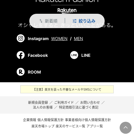
新着順
絞り込み
swap_vert
Instagram
WOMEN
/
MEN
Facebook
LINE
ROOM
【注意】楽天を装った不審なメールやSMSについて
新規会員登録
／
ご利用ガイド
／
お問い合わせ
／
法人のお客様
／
特定商取引法に基づく表記
企業情報
個人情報保護方針
事業者様向け個人情報保護方針
楽天市場トップ
楽天のサービス一覧
アプリ一覧