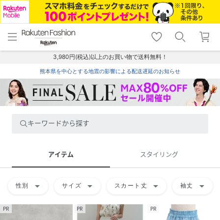
menu
home
search
favorite_border
shopping_cart
lock_outline
メニュー
トップ
検索
お気に入り
カート
ログイン
3,980円(税込)以上のお買い物で送料無料！
熊本県を中心とする地震の影響による配送遅延のお知らせ
キーワードから探す
アイテム
スタイリング
arrow_drop_down
arrow_drop_down
arrow_drop_down
arrow_drop_down
性別
サイズ
スカート丈
袖丈
PR
PR
PR