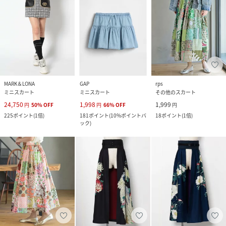
MARK＆LONA
GAP
rps
ミニスカート
ミニスカート
その他のスカート
24,750
1,998
1,999
円
50
%
OFF
円
66
%
OFF
円
225
ポイント
(
1倍
)
181
ポイント
(
10%ポイントバ
18
ポイント
(
1倍
)
ック
)