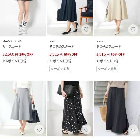
MARK＆LONA
a.v.v
a.v.v
ミニスカート
その他のスカート
その他のスカート
32,560
3,515
3,515
円
20
%
OFF
円
60
%
OFF
円
60
%
OFF
296
ポイント
(
1倍
)
31
ポイント
(
1倍
)
31
ポイント
(
1倍
)
クーポン対象
クーポン対象