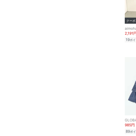
インテリア・生活雑貨
クーポ
スマホグッズ・オーディ
aimoh
オ機器
2,191
19
ポイ
スポーツ・アウトドア用
品
文房具
福袋・ギフト・その他
GLOB
985円
89
ポイ