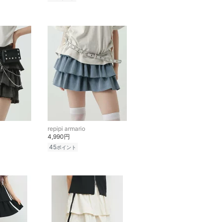
repipi armario
4,990円
45
ポイント