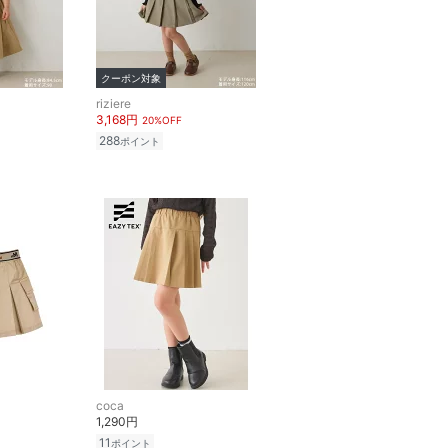
クーポン対象
riziere
3,168円
20%OFF
288
ポイント
coca
1,290円
11
ポイント