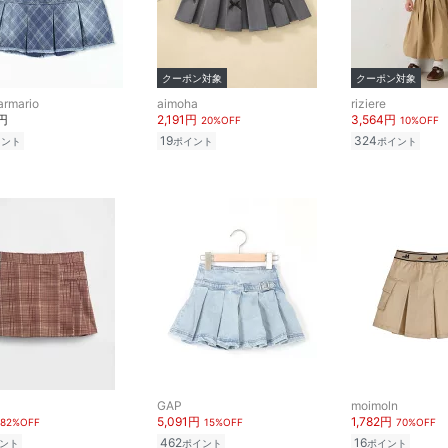
クーポン対象
クーポン対象
 armario
aimoha
riziere
0円
2,191円
3,564円
20%OFF
10%OFF
19
324
イント
ポイント
ポイント
GAP
moimoln
5,091円
1,782円
82%OFF
15%OFF
70%OFF
462
16
ント
ポイント
ポイント