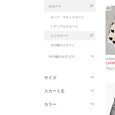
close
スカート
PR
ロング・マキシスカート
ミディアムスカート
close
ミニスカート
その他のスカート
その他のカテゴリ
MARK
1,309
11
トップス
ポイ
サイズ
ジャケット・アウター
ウェア（S/M/L）
スカート丈
パンツ
～XS
S
カラー
ワンピース・ドレス
ミニ丈・ショート丈
M
L