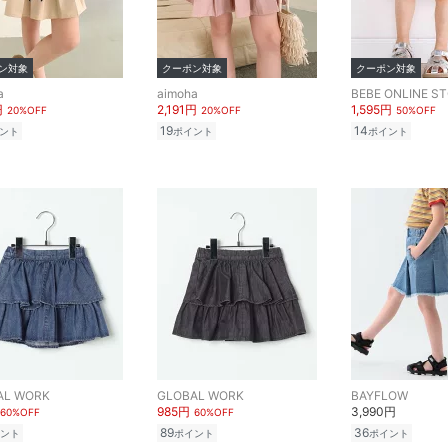
ン対象
クーポン対象
クーポン対象
a
aimoha
BEBE ONLINE S
円
2,191円
1,595円
20%OFF
20%OFF
50%OFF
19
14
ント
ポイント
ポイント
AL WORK
GLOBAL WORK
BAYFLOW
985円
3,990円
60%OFF
60%OFF
89
36
ント
ポイント
ポイント