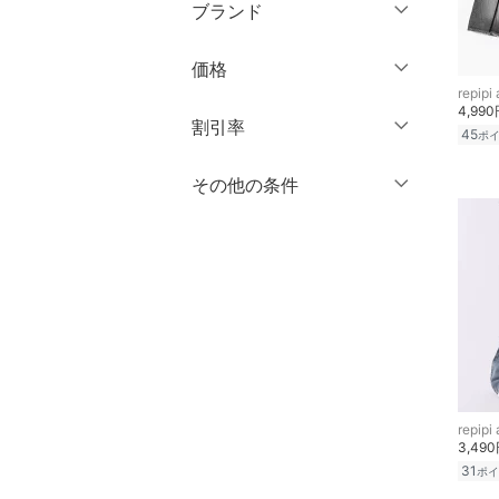
膝丈・ミディ丈
XL
XXL
ブランド
オールインワン・オーバ
ーオール
ミモレ丈
3XL～
フリー
ブランド一覧からさがす >
価格
ロング丈・マキシ丈
バッグ
repipi
キッズサイズ（cm）
4,99
円
～
円
割引率
45
シューズ・靴
ポ
～ 59
60 ～ 69
クリア
絞り込み
70 ～ 74
75 ～ 79
％OFF
～
％OFF
その他の条件
インナー・ルームウェア
絞り込み
クリア
絞り込み
80 ～ 84
85 ～ 89
クーポン対象のみ表示
靴下・レッグウェア
絞り込み
90 ～ 94
95 ～ 99
スーパーDEALのみ表示
ファッション雑貨
100 ～ 109
110 ～ 119
クリア
絞り込み
120 ～ 129
130 ～ 139
アクセサリー・腕時計
140 ～ 149
150 ～ 159
財布・ポーチ・ケース
160 ～
repipi
3,49
帽子
31
ポイ
クリア
絞り込み