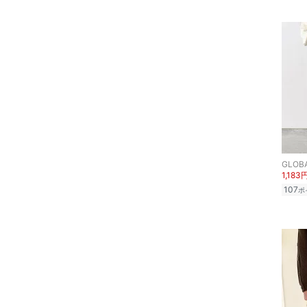
ヘアアクセサリー
マタニティウェア・ベビ
ー用品
スーツ・フォーマル
水着・スイムグッズ
着物・浴衣・和装小物
GLOB
1,183
スキンケア
107
ポ
ボディケア・オーラルケ
ア
ヘアケア
食器・調理器具・キッチ
ン用品