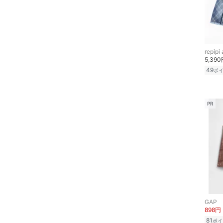
repipi
5,39
49
ポ
PR
GAP
898円
81
ポイ