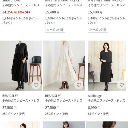
SNIDEL HOME
one after another NICE CLAUP
one after another NICE CLAUP
その他のワンピース・ドレス
その他のワンピース・ドレス
その他のワンピース・ドレス
14,256
15,400
15,400
円
20
%
OFF
円
円
1,944
ポイント
(
15%ポイント
1,400
ポイント
(
10%ポイント
1,400
ポイント
(
10%ポイント
バック
)
バック
)
バック
)
クーポン対象
クーポン対象
BEARDSLEY
BEARDSLEY
AddRouge
その他のワンピース・ドレス
その他のワンピース・ドレス
その他のワンピース・ドレス
27,500
27,500
8,990
円
円
円
250
ポイント
(
1倍
)
250
ポイント
(
1倍
)
81
ポイント
(
1倍
)