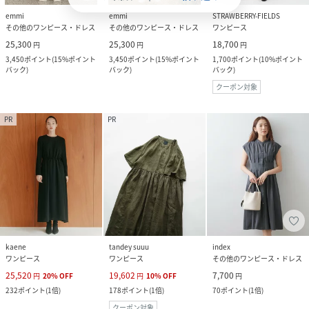
emmi
emmi
STRAWBERRY-FIELDS
その他のワンピース・ドレス
その他のワンピース・ドレス
ワンピース
25,300
25,300
18,700
円
円
円
3,450
ポイント
(
15%ポイント
3,450
ポイント
(
15%ポイント
1,700
ポイント
(
10%ポイント
バック
)
バック
)
バック
)
クーポン対象
PR
PR
kaene
tandey suuu
index
ワンピース
ワンピース
その他のワンピース・ドレス
25,520
19,602
7,700
円
20
%
OFF
円
10
%
OFF
円
232
ポイント
(
1倍
)
178
ポイント
(
1倍
)
70
ポイント
(
1倍
)
クーポン対象