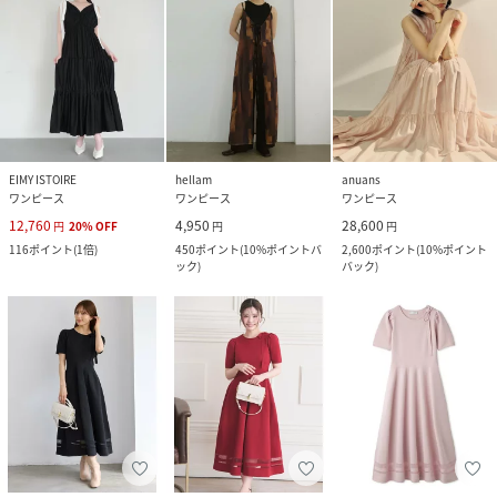
EIMY ISTOIRE
hellam
anuans
ワンピース
ワンピース
ワンピース
12,760
4,950
28,600
円
20
%
OFF
円
円
116
ポイント
(
1倍
)
450
ポイント
(
10%ポイントバ
2,600
ポイント
(
10%ポイント
ック
)
バック
)