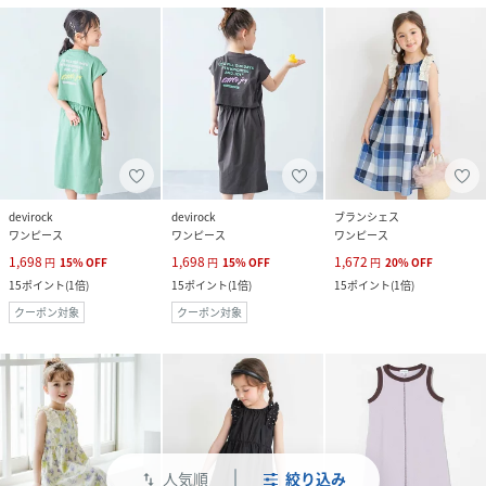
devirock
devirock
ブランシェス
ワンピース
ワンピース
ワンピース
1,698
1,698
1,672
円
15
%
OFF
円
15
%
OFF
円
20
%
OFF
15
ポイント
(
1倍
)
15
ポイント
(
1倍
)
15
ポイント
(
1倍
)
クーポン対象
クーポン対象
人気順
絞り込み
swap_vert