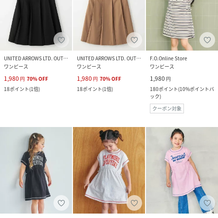
UNITED ARROWS LTD. OUTLET
UNITED ARROWS LTD. OUTLET
F.O.Online Store
ワンピース
ワンピース
ワンピース
1,980
1,980
1,980
円
70
%
OFF
円
70
%
OFF
円
18
ポイント
(
1倍
)
18
ポイント
(
1倍
)
180
ポイント
(
10%ポイントバ
ック
)
クーポン対象