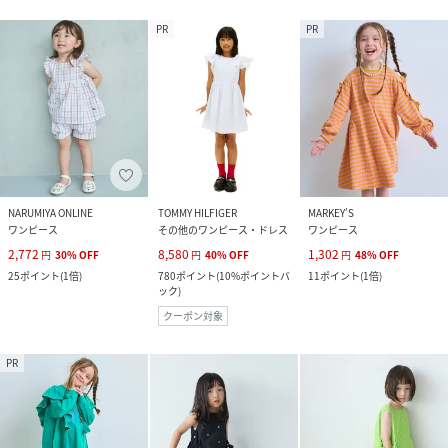
PR
PR
NARUMIYA ONLINE
TOMMY HILFIGER
MARKEY’S
ワンピース
その他のワンピース・ドレス
ワンピース
2,772
8,580
1,302
円
30
%
OFF
円
40
%
OFF
円
48
%
OFF
25
ポイント
(
1倍
)
780
ポイント
(
10%ポイントバ
11
ポイント
(
1倍
)
ック
)
クーポン対象
PR