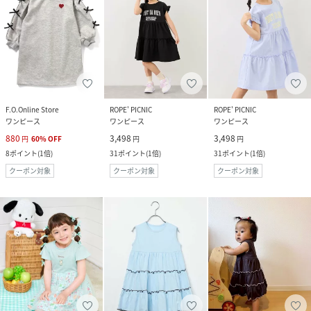
F.O.Online Store
ROPE' PICNIC
ROPE' PICNIC
ワンピース
ワンピース
ワンピース
880
3,498
3,498
円
60
%
OFF
円
円
8
ポイント
(
1倍
)
31
ポイント
(
1倍
)
31
ポイント
(
1倍
)
クーポン対象
クーポン対象
クーポン対象