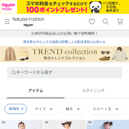
menu
home
search
favorite_border
shopping_cart
lock_outline
メニュー
トップ
検索
お気に入り
カート
ログイン
3,980円(税込)以上のお買い物で送料無料！
熊本県を中心とする地震の影響による配送遅延のお知らせ
キーワードから探す
アイテム
スタイリング
arrow_drop_down
arrow_drop_down
arrow_drop_down
KIDS
サイズ
袖丈
スカート丈
PR
PR
PR