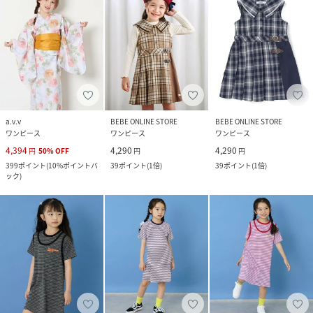
a.v.v
BEBE ONLINE STORE
BEBE ONLINE STORE
ワンピース
ワンピース
ワンピース
4,394
4,290
4,290
円
50
%
OFF
円
円
399
ポイント
(
10%ポイントバ
39
ポイント
(
1倍
)
39
ポイント
(
1倍
)
ック
)