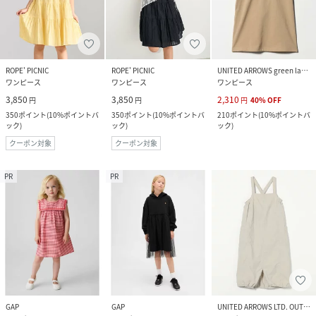
ROPE' PICNIC
ROPE' PICNIC
UNITED ARROWS green label relaxing
ワンピース
ワンピース
ワンピース
3,850
3,850
2,310
円
円
円
40
%
OFF
350
ポイント
(
10%ポイントバ
350
ポイント
(
10%ポイントバ
210
ポイント
(
10%ポイントバ
ック
)
ック
)
ック
)
クーポン対象
クーポン対象
PR
PR
GAP
GAP
UNITED ARROWS LTD. OUTLET