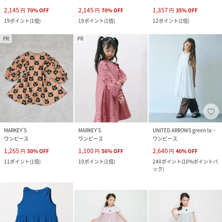
2,145
2,145
1,357
円
70
%
OFF
円
70
%
OFF
円
35
%
OFF
19
ポイント
(
1倍
)
19
ポイント
(
1倍
)
12
ポイント
(
1倍
)
PR
PR
MARKEY’S
MARKEY’S
UNITED ARROWS green label relaxing
ワンピース
ワンピース
ワンピース
1,265
1,100
2,640
円
50
%
OFF
円
56
%
OFF
円
40
%
OFF
11
ポイント
(
1倍
)
10
ポイント
(
1倍
)
240
ポイント
(
10%ポイントバ
ック
)