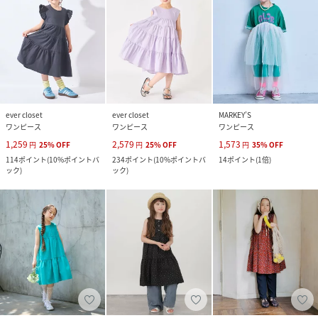
ever closet
ever closet
MARKEY’S
ワンピース
ワンピース
ワンピース
1,259
2,579
1,573
円
25
%
OFF
円
25
%
OFF
円
35
%
OFF
114
ポイント
(
10%ポイントバ
234
ポイント
(
10%ポイントバ
14
ポイント
(
1倍
)
ック
)
ック
)