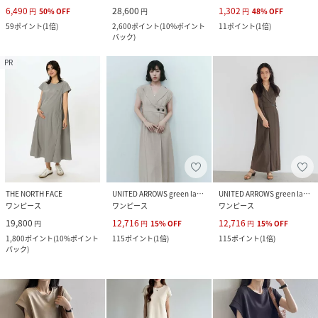
6,490
28,600
1,302
円
50
%
OFF
円
円
48
%
OFF
59
ポイント
(
1倍
)
2,600
ポイント
(
10%ポイント
11
ポイント
(
1倍
)
バック
)
PR
THE NORTH FACE
UNITED ARROWS green label relaxing
UNITED ARROWS green label relaxing
ワンピース
ワンピース
ワンピース
19,800
12,716
12,716
円
円
15
%
OFF
円
15
%
OFF
1,800
ポイント
(
10%ポイント
115
ポイント
(
1倍
)
115
ポイント
(
1倍
)
バック
)