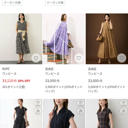
クーポン対象
クーポン対象
ROPE'
自由区
自由区
ワンピース
ワンピース
ワンピース
33,110
33,000
33,000
円
30
%
OFF
円
円
301
ポイント
(
1倍
)
3,000
ポイント
(
10%ポイント
3,000
ポイント
(
10%ポイント
バック
)
バック
)