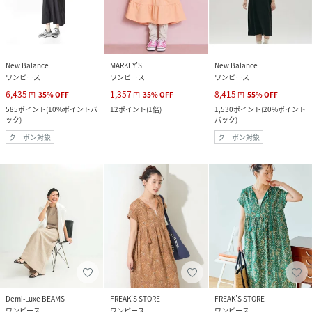
New Balance
MARKEY’S
New Balance
ワンピース
ワンピース
ワンピース
6,435
1,357
8,415
円
35
%
OFF
円
35
%
OFF
円
55
%
OFF
585
ポイント
(
10%ポイントバ
12
ポイント
(
1倍
)
1,530
ポイント
(
20%ポイント
ック
)
バック
)
クーポン対象
クーポン対象
Demi-Luxe BEAMS
FREAK’S STORE
FREAK’S STORE
ワンピース
ワンピース
ワンピース