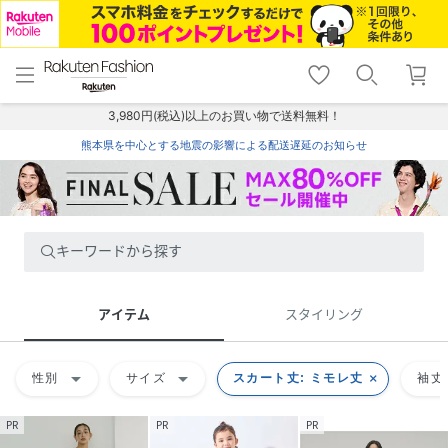
menu
home
search
favorite_border
shopping_cart
lock_outline
メニュー
トップ
検索
お気に入り
カート
ログイン
3,980円(税込)以上のお買い物で送料無料！
熊本県を中心とする地震の影響による配送遅延のお知らせ
キーワードから探す
アイテム
スタイリング
arrow_drop_down
arrow_drop_down
性別
サイズ
スカート丈: ミモレ丈
袖丈
PR
PR
PR