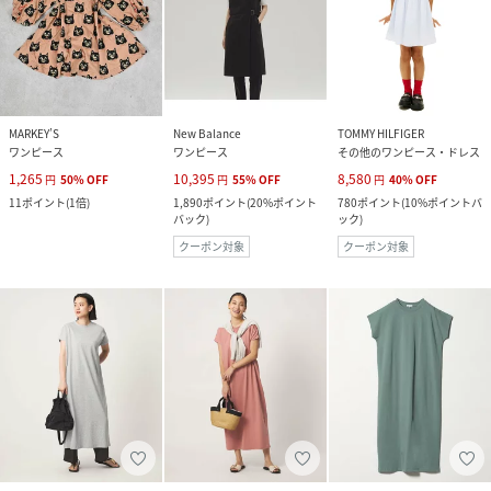
MARKEY’S
New Balance
TOMMY HILFIGER
ワンピース
ワンピース
その他のワンピース・ドレス
1,265
10,395
8,580
円
50
%
OFF
円
55
%
OFF
円
40
%
OFF
11
ポイント
(
1倍
)
1,890
ポイント
(
20%ポイント
780
ポイント
(
10%ポイントバ
バック
)
ック
)
クーポン対象
クーポン対象