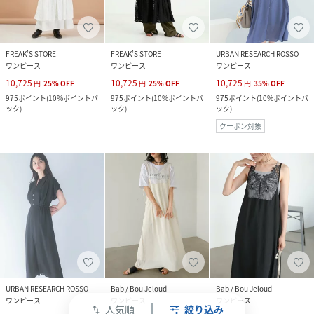
FREAK’S STORE
FREAK’S STORE
URBAN RESEARCH ROSSO
ワンピース
ワンピース
ワンピース
10,725
10,725
10,725
円
25
%
OFF
円
25
%
OFF
円
35
%
OFF
975
ポイント
(
10%ポイントバ
975
ポイント
(
10%ポイントバ
975
ポイント
(
10%ポイントバ
ック
)
ック
)
ック
)
クーポン対象
URBAN RESEARCH ROSSO
Bab / Bou Jeloud
Bab / Bou Jeloud
ワンピース
ワンピース
ワンピース
人気順
絞り込み
swap_vert