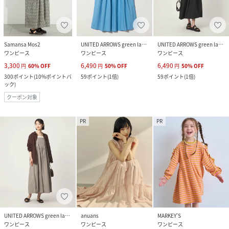
Samansa Mos2
UNITED ARROWS green label relaxing
UNITED ARROWS green label relaxing
ワンピース
ワンピース
ワンピース
3,300
6,490
6,490
円
60
%
OFF
円
50
%
OFF
円
50
%
OFF
300
ポイント
(
10%ポイントバ
59
ポイント
(
1倍
)
59
ポイント
(
1倍
)
ック
)
クーポン対象
PR
PR
UNITED ARROWS green label relaxing
anuans
MARKEY’S
ワンピース
ワンピース
ワンピース