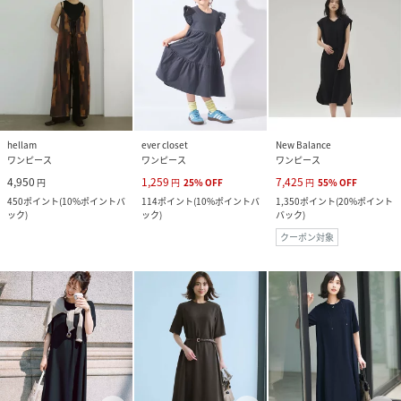
hellam
ever closet
New Balance
ワンピース
ワンピース
ワンピース
4,950
1,259
7,425
円
円
25
%
OFF
円
55
%
OFF
450
ポイント
(
10%ポイントバ
114
ポイント
(
10%ポイントバ
1,350
ポイント
(
20%ポイント
ック
)
ック
)
バック
)
クーポン対象