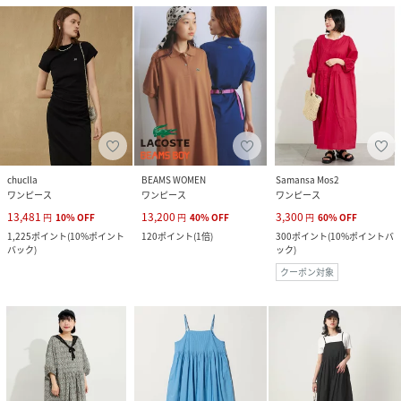
chuclla
BEAMS WOMEN
Samansa Mos2
ワンピース
ワンピース
ワンピース
13,481
13,200
3,300
円
10
%
OFF
円
40
%
OFF
円
60
%
OFF
1,225
ポイント
(
10%ポイント
120
ポイント
(
1倍
)
300
ポイント
(
10%ポイントバ
バック
)
ック
)
クーポン対象