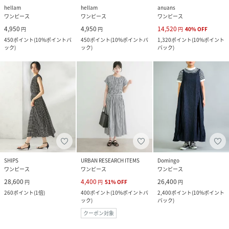
hellam
hellam
anuans
ワンピース
ワンピース
ワンピース
4,950
4,950
14,520
円
円
円
40
%
OFF
450
ポイント
(
10%ポイントバ
450
ポイント
(
10%ポイントバ
1,320
ポイント
(
10%ポイント
ック
)
ック
)
バック
)
SHIPS
URBAN RESEARCH ITEMS
Domingo
ワンピース
ワンピース
ワンピース
28,600
4,400
26,400
円
円
51
%
OFF
円
260
ポイント
(
1倍
)
400
ポイント
(
10%ポイントバ
2,400
ポイント
(
10%ポイント
ック
)
バック
)
クーポン対象