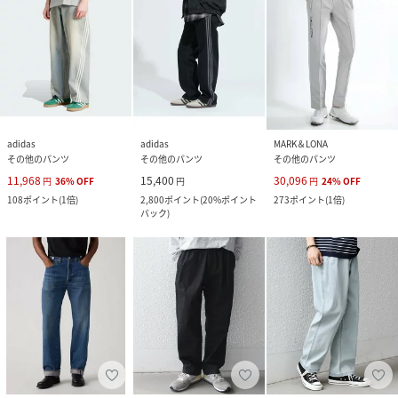
adidas
adidas
MARK＆LONA
その他のパンツ
その他のパンツ
その他のパンツ
11,968
15,400
30,096
円
36
%
OFF
円
円
24
%
OFF
108
ポイント
(
1倍
)
2,800
ポイント
(
20%ポイント
273
ポイント
(
1倍
)
バック
)