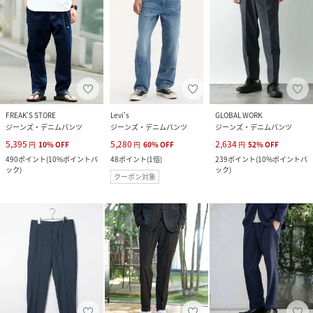
FREAK’S STORE
Levi's
GLOBAL WORK
ジーンズ・デニムパンツ
ジーンズ・デニムパンツ
ジーンズ・デニムパンツ
5,395
5,280
2,634
円
10
%
OFF
円
60
%
OFF
円
52
%
OFF
490
ポイント
(
10%ポイントバ
48
ポイント
(
1倍
)
239
ポイント
(
10%ポイントバ
ック
)
ック
)
クーポン対象