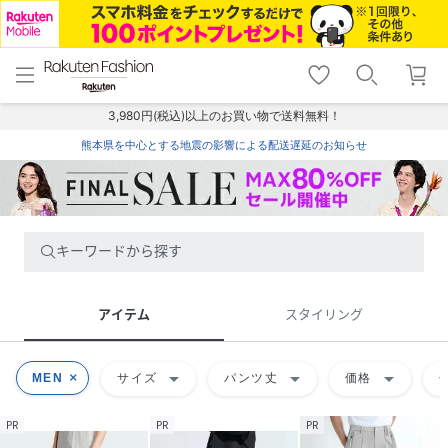
menu
home
search
favorite_border
shopping_cart
lock_outline
メニュー
トップ
検索
お気に入り
カート
ログイン
3,980円(税込)以上のお買い物で送料無料！
熊本県を中心とする地震の影響による配送遅延のお知らせ
キーワードから探す
アイテム
スタイリング
arrow_drop_down
arrow_drop_down
arrow_drop_down
MEN
サイズ
パンツ丈
価格
PR
PR
PR