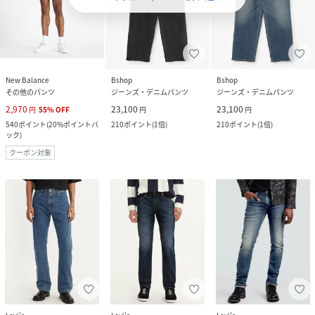
New Balance
Bshop
Bshop
その他のパンツ
ジーンズ・デニムパンツ
ジーンズ・デニムパンツ
2,970
23,100
23,100
円
55
%
OFF
円
円
540
ポイント
(
20%ポイントバ
210
ポイント
(
1倍
)
210
ポイント
(
1倍
)
ック
)
クーポン対象