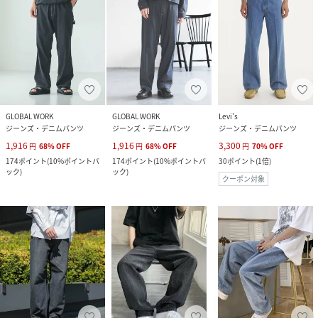
GLOBAL WORK
GLOBAL WORK
Levi's
ジーンズ・デニムパンツ
ジーンズ・デニムパンツ
ジーンズ・デニムパンツ
1,916
1,916
3,300
円
68
%
OFF
円
68
%
OFF
円
70
%
OFF
174
ポイント
(
10%ポイントバ
174
ポイント
(
10%ポイントバ
30
ポイント
(
1倍
)
ック
)
ック
)
クーポン対象