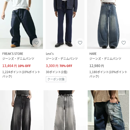
FREAK’S STORE
Levi's
HARE
ジーンズ・デニムパンツ
ジーンズ・デニムパンツ
ジーンズ・デニムパンツ
13,464
3,300
12,980
円
10
%
OFF
円
70
%
OFF
円
1,224
ポイント
(
10%ポイント
30
ポイント
(
1倍
)
1,180
ポイント
(
10%ポイント
バック
)
バック
)
クーポン対象