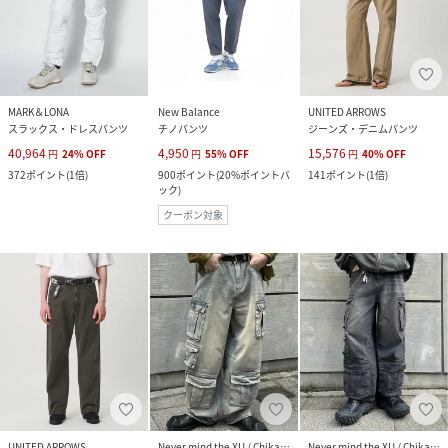
MARK＆LONA
New Balance
UNITED ARROWS
スラックス・ドレスパンツ
チノパンツ
ジーンズ・デニムパンツ
40,964
4,950
15,576
円
24
%
OFF
円
55
%
OFF
円
40
%
OFF
372
ポイント
(
1倍
)
900
ポイント
(
20%ポイントバ
141
ポイント
(
1倍
)
ック
)
クーポン対象
UNITED ARROWS
Never mind the XU / Chikashitsu+
Never mind the XU / Chikashitsu+