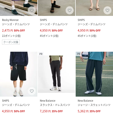
Rocky Monroe
SHIPS
SHIPS
ジーンズ・デニムパンツ
ジーンズ・デニムパンツ
ジーンズ・デニムパンツ
2,475
4,950
4,950
円
50
%
OFF
円
50
%
OFF
円
50
%
OFF
22
ポイント
(
1倍
)
45
ポイント
(
1倍
)
45
ポイント
(
1倍
)
クーポン対象
PR
PR
SHIPS
New Balance
New Balance
ジーンズ・デニムパンツ
スラックス・ドレスパンツ
ジャージ・スウェットパンツ
4,950
7,150
5,362
円
50
%
OFF
円
35
%
OFF
円
35
%
OFF