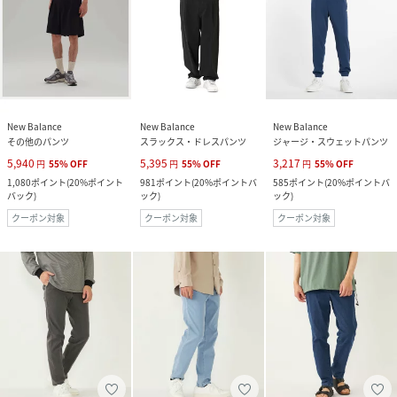
New Balance
New Balance
New Balance
その他のパンツ
スラックス・ドレスパンツ
ジャージ・スウェットパンツ
5,940
5,395
3,217
円
55
%
OFF
円
55
%
OFF
円
55
%
OFF
1,080
ポイント
(
20%ポイント
981
ポイント
(
20%ポイントバ
585
ポイント
(
20%ポイントバ
バック
)
ック
)
ック
)
クーポン対象
クーポン対象
クーポン対象