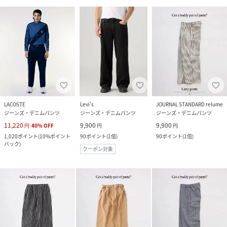
LACOSTE
Levi's
JOURNAL STANDARD relume
ジーンズ・デニムパンツ
ジーンズ・デニムパンツ
ジーンズ・デニムパンツ
11,220
9,900
9,900
円
40
%
OFF
円
円
1,020
ポイント
(
10%ポイント
90
ポイント
(
1倍
)
90
ポイント
(
1倍
)
バック
)
クーポン対象