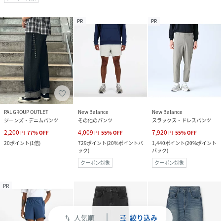
PR
PR
PAL GROUP OUTLET
New Balance
New Balance
ジーンズ・デニムパンツ
その他のパンツ
スラックス・ドレスパンツ
2,200
4,009
7,920
円
77
%
OFF
円
55
%
OFF
円
55
%
OFF
20
ポイント
(
1倍
)
729
ポイント
(
20%ポイントバ
1,440
ポイント
(
20%ポイント
ック
)
バック
)
クーポン対象
クーポン対象
PR
人気順
絞り込み
swap_vert