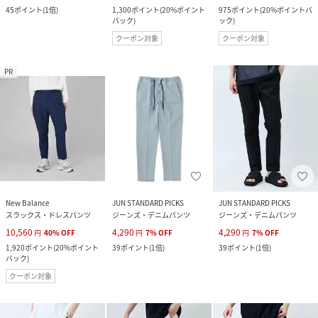
45
ポイント
(
1倍
)
1,300
ポイント
(
20%ポイント
975
ポイント
(
20%ポイントバ
バック
)
ック
)
クーポン対象
クーポン対象
PR
New Balance
JUN STANDARD PICKS
JUN STANDARD PICKS
スラックス・ドレスパンツ
ジーンズ・デニムパンツ
ジーンズ・デニムパンツ
10,560
4,290
4,290
円
40
%
OFF
円
7
%
OFF
円
7
%
OFF
1,920
ポイント
(
20%ポイント
39
ポイント
(
1倍
)
39
ポイント
(
1倍
)
バック
)
クーポン対象