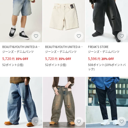
BEAUTY&YOUTH UNITED ARROWS
BEAUTY&YOUTH UNITED ARROWS
FREAK’S STORE
ジーンズ・デニムパンツ
ジーンズ・デニムパンツ
ジーンズ・デニムパンツ
5,720
5,720
5,596
円
35
%
OFF
円
35
%
OFF
円
20
%
OFF
52
ポイント
(
1倍
)
52
ポイント
(
1倍
)
508
ポイント
(
10%ポイントバ
ック
)