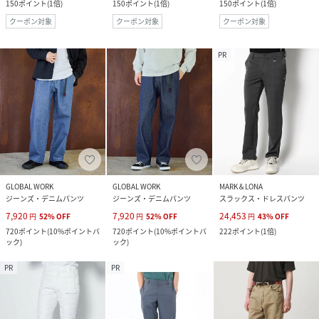
150
ポイント
(
1倍
)
150
ポイント
(
1倍
)
150
ポイント
(
1倍
)
クーポン対象
クーポン対象
クーポン対象
PR
GLOBAL WORK
GLOBAL WORK
MARK＆LONA
ジーンズ・デニムパンツ
ジーンズ・デニムパンツ
スラックス・ドレスパンツ
7,920
7,920
24,453
円
52
%
OFF
円
52
%
OFF
円
43
%
OFF
720
ポイント
(
10%ポイントバ
720
ポイント
(
10%ポイントバ
222
ポイント
(
1倍
)
ック
)
ック
)
PR
PR