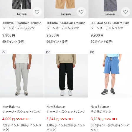
JOURNAL STANDARD relume
JOURNAL STANDARD relume
JOURNAL STANDARD relume
ジーンズ・デニムパンツ
ジーンズ・デニムパンツ
ジーンズ・デニムパンツ
9,900
9,900
9,900
円
円
円
90
ポイント
(
1倍
)
90
ポイント
(
1倍
)
90
ポイント
(
1倍
)
PR
PR
PR
New Balance
New Balance
New Balance
ジャージ・スウェットパンツ
ジャージ・スウェットパンツ
その他のパンツ
4,009
5,841
3,118
円
55
%
OFF
円
55
%
OFF
円
55
%
OFF
729
ポイント
(
20%ポイントバ
1,062
ポイント
(
20%ポイント
567
ポイント
(
20%ポイントバ
ック
)
バック
)
ック
)