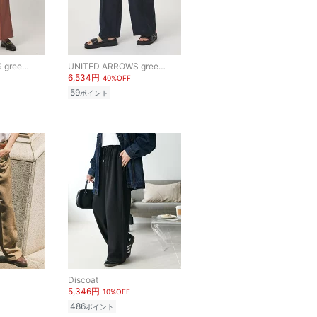
UNITED ARROWS green label relaxing
UNITED ARROWS green label relaxing
6,534円
40%OFF
59
ポイント
Discoat
5,346円
10%OFF
486
ポイント