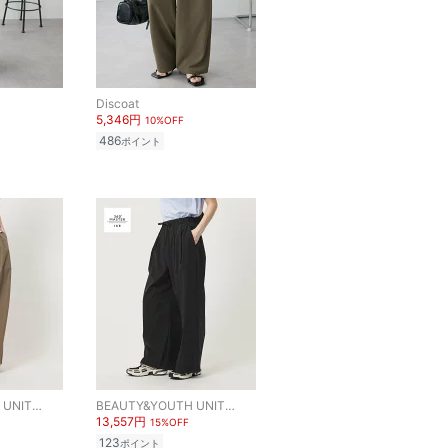
Discoat
5,346円
10%OFF
486
ポイント
BEAUTY&YOUTH UNITED ARROWS
BEAUTY&YOUTH UNITED ARROWS
13,557円
15%OFF
123
ポイント