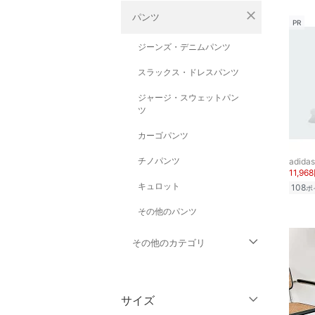
close
パンツ
PR
ジーンズ・デニムパンツ
スラックス・ドレスパンツ
ジャージ・スウェットパン
ツ
カーゴパンツ
チノパンツ
adidas
11,96
キュロット
108
ポ
その他のパンツ
その他のカテゴリ
トップス
サイズ
ジャケット・アウター