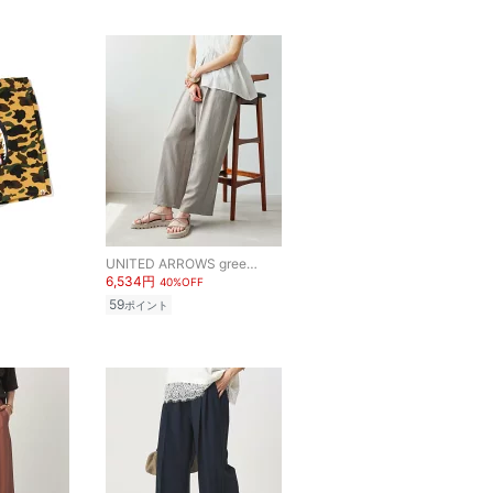
UNITED ARROWS green label relaxing
6,534円
40%OFF
59
ポイント