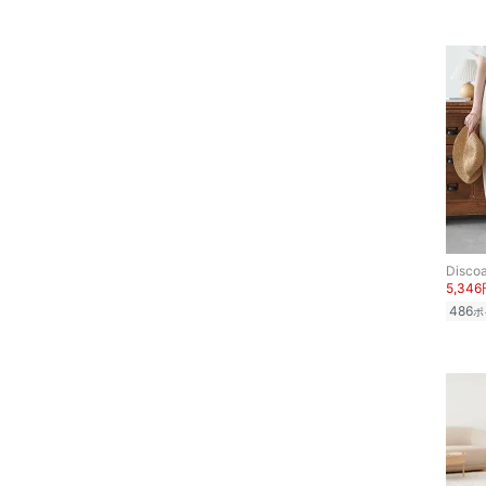
スマホグッズ・オーディ
オ機器
スポーツ・アウトドア用
品
文房具
ペット用品
Discoa
5,34
福袋・ギフト・その他
486
ポ