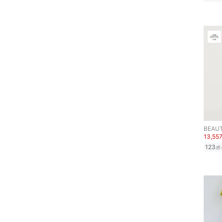
13,55
123
ポ