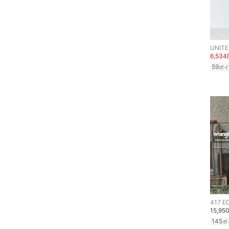
メイクアップ
ネイル
6,53
ボディケア・オーラルケ
59
ポイ
ア
ヘアケア
フレグランス
メイク道具・美容器具
コフレ・キット・セット
食器・調理器具・キッチ
ン用品
417 E
15,95
145
ポ
インテリア・生活雑貨