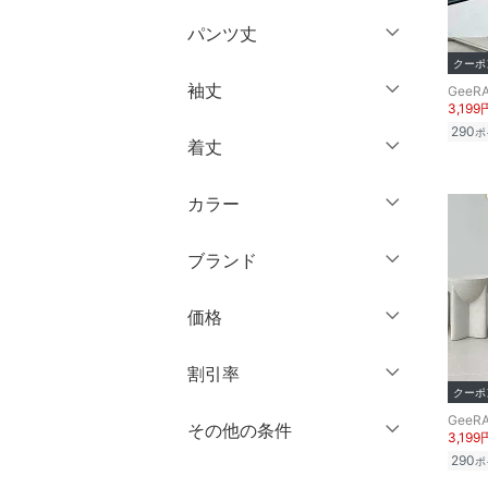
ウェア（S/M/L）
パンツ丈
ワンピース・ドレス
～XS
クーポ
S
袖丈
GeeR
スカート
～ 3分丈
M
L
3,199
290
ポ
5分丈・ハーフ
XL
XXL
着丈
オールインワン・オーバ
ノースリーブ
ーオール
7分丈・クロップド
3XL～
フリー
半袖
カラー
ショート丈
10分丈
バッグ
キッズサイズ（cm）
七分袖・五分袖
ミドル丈
12分丈 ～
ブランド
シューズ・靴
～ 59
60 ～ 69
長袖
ロング丈
ブランド一覧からさがす >
70 ～ 74
75 ～ 79
クリア
絞り込み
価格
インナー・ルームウェア
クリア
絞り込み
クリア
絞り込み
80 ～ 84
85 ～ 89
円
～
円
割引率
靴下・レッグウェア
90 ～ 94
95 ～ 99
クーポ
GeeR
ファッション雑貨
％OFF
～
％OFF
100 ～ 109
110 ～ 119
その他の条件
絞り込み
3,199
クリア
絞り込み
290
ポ
120 ～ 129
130 ～ 139
アクセサリー・腕時計
クーポン対象のみ表示