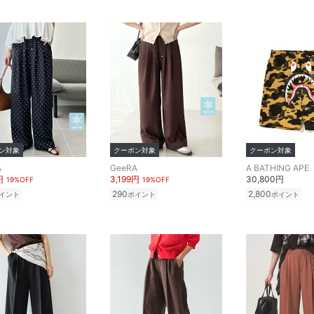
ン対象
クーポン対象
クーポン対象
A
GeeRA
A BATHING APE
円
3,199円
30,800円
19%OFF
19%OFF
290
2,800
イント
ポイント
ポイント