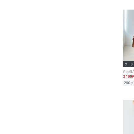
絞り込み
140 ～ 149
150 ～ 159
スーパーDEALのみ表示
財布・ポーチ・ケース
160 ～
クリア
絞り込み
帽子
クリア
絞り込み
ヘアアクセサリー
マタニティウェア・ベビ
ー用品
クーポ
GeeR
スーツ・フォーマル
3,199
290
ポ
水着・スイムグッズ
着物・浴衣・和装小物
スキンケア
ベースメイク