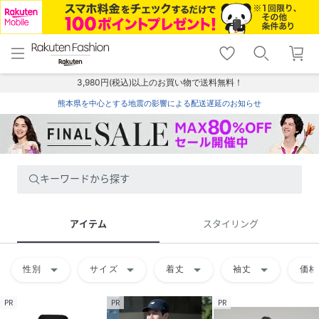
menu
home
search
favorite_border
shopping_cart
lock_outline
メニュー
トップ
検索
お気に入り
カート
ログイン
3,980円(税込)以上のお買い物で送料無料！
熊本県を中心とする地震の影響による配送遅延のお知らせ
キーワードから探す
アイテム
スタイリング
arrow_drop_down
arrow_drop_down
arrow_drop_down
arrow_drop_down
性別
サイズ
着丈
袖丈
価格
PR
PR
PR