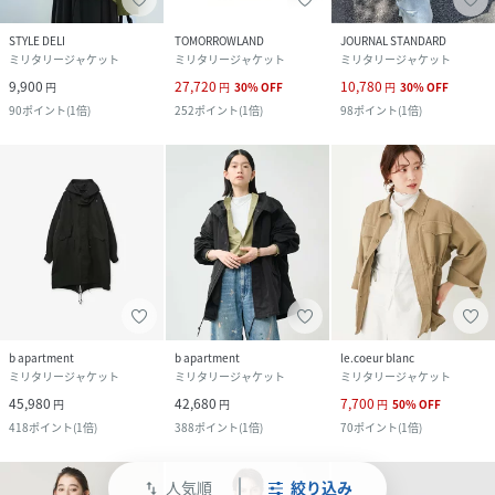
STYLE DELI
TOMORROWLAND
JOURNAL STANDARD
ミリタリージャケット
ミリタリージャケット
ミリタリージャケット
9,900
27,720
10,780
円
円
30
%
OFF
円
30
%
OFF
90
ポイント
(
1倍
)
252
ポイント
(
1倍
)
98
ポイント
(
1倍
)
b apartment
b apartment
le.coeur blanc
ミリタリージャケット
ミリタリージャケット
ミリタリージャケット
45,980
42,680
7,700
円
円
円
50
%
OFF
418
ポイント
(
1倍
)
388
ポイント
(
1倍
)
70
ポイント
(
1倍
)
人気順
絞り込み
swap_vert