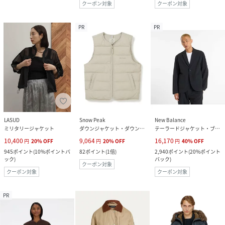
クーポン対象
クーポン対象
PR
PR
LASUD
Snow Peak
New Balance
ミリタリージャケット
ダウンジャケット・ダウンベスト
テーラードジャケット・ブレザー
10,400
9,064
16,170
円
20
%
OFF
円
20
%
OFF
円
40
%
OFF
945
ポイント
(
10%ポイントバ
82
ポイント
(
1倍
)
2,940
ポイント
(
20%ポイント
ック
)
バック
)
クーポン対象
クーポン対象
クーポン対象
PR