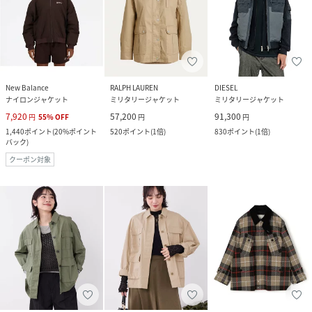
New Balance
RALPH LAUREN
DIESEL
ナイロンジャケット
ミリタリージャケット
ミリタリージャケット
7,920
57,200
91,300
円
55
%
OFF
円
円
1,440
ポイント
(
20%ポイント
520
ポイント
(
1倍
)
830
ポイント
(
1倍
)
バック
)
クーポン対象