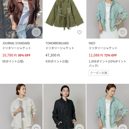
JOURNAL STANDARD
TOMORROWLAND
INED
ミリタリージャケット
ミリタリージャケット
ミリタリージャケット
10,780
47,300
11,088
円
30
%
OFF
円
円
72
%
OFF
98
ポイント
(
1倍
)
430
ポイント
(
1倍
)
1,008
ポイント
(
10%ポイント
バック
)
クーポン対象