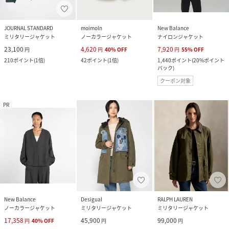
JOURNAL STANDARD
moimoln
New Balance
ミリタリージャケット
ノーカラージャケット
ナイロンジャケット
23,100
4,620
7,920
円
円
40
%
OFF
円
55
%
OFF
210
ポイント
(
1倍
)
42
ポイント
(
1倍
)
1,440
ポイント
(
20%ポイント
バック
)
クーポン対象
PR
New Balance
Desigual
RALPH LAUREN
ノーカラージャケット
ミリタリージャケット
ミリタリージャケット
17,358
45,900
99,000
円
40
%
OFF
円
円