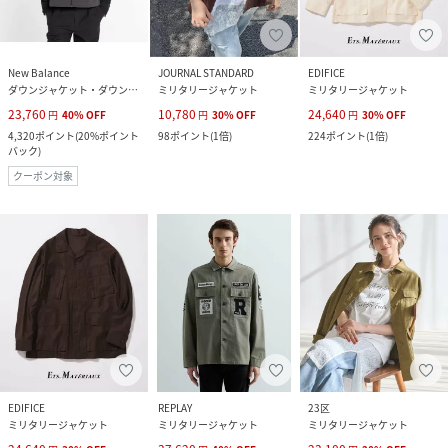
New Balance
JOURNAL STANDARD
EDIFICE
ダウンジャケット・ダウンベスト
ミリタリージャケット
ミリタリージャケット
23,760
10,780
24,640
円
40
%
OFF
円
30
%
OFF
円
30
%
OFF
4,320
ポイント
(
20%ポイント
98
ポイント
(
1倍
)
224
ポイント
(
1倍
)
バック
)
クーポン対象
EDIFICE
REPLAY
23区
ミリタリージャケット
ミリタリージャケット
ミリタリージャケット