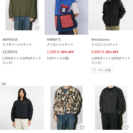
ABAHOUSE
MARKEY’S
New Balance
ミリタリージャケット
ナイロンジャケット
ナイロンジャケット
22,000
1,500
9,900
円
円
35
%
OFF
円
55
%
OFF
2,000
ポイント
(
10%ポイント
13
ポイント
(
1倍
)
1,800
ポイント
(
20%ポイント
バック
)
バック
)
クーポン対象
PR