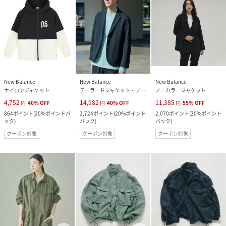
New Balance
New Balance
New Balance
ナイロンジャケット
テーラードジャケット・ブレザー
ノーカラージャケット
4,752
14,982
11,385
円
40
%
OFF
円
40
%
OFF
円
55
%
OFF
864
ポイント
(
20%ポイントバ
2,724
ポイント
(
20%ポイント
2,070
ポイント
(
20%ポイント
ック
)
バック
)
バック
)
クーポン対象
クーポン対象
クーポン対象