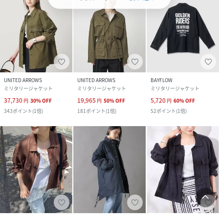
UNITED ARROWS
UNITED ARROWS
BAYFLOW
ミリタリージャケット
ミリタリージャケット
ミリタリージャケット
37,730
19,965
5,720
円
30
%
OFF
円
50
%
OFF
円
60
%
OFF
343
ポイント
(
1倍
)
181
ポイント
(
1倍
)
52
ポイント
(
1倍
)