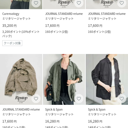
Curensology
JOURNAL STANDARD relume
JOURNAL STANDARD relume
ミリタリージャケット
ミリタリージャケット
ミリタリージャケット
35,200
17,600
17,600
円
円
円
3,200
ポイント
(
10%ポイント
160
ポイント
(
1倍
)
160
ポイント
(
1倍
)
バック
)
クーポン対象
JOURNAL STANDARD relume
Spick & Span
Spick & Span
ミリタリージャケット
ミリタリージャケット
ミリタリージャケット
17,600
16,280
16,280
円
円
円
160
ポイント
(
1倍
)
148
ポイント
(
1倍
)
148
ポイント
(
1倍
)