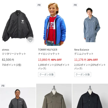
PR
PR
atmos
TOMMY HILFIGER
New Balance
ミリタリージャケット
ナイロンジャケット
デニムジャケット
82,500
13,860
11,176
円
円
40
%
OFF
円
20
%
OFF
750
ポイント
(
1倍
)
1,890
ポイント
(
15%ポイント
2,032
ポイント
(
20%ポイント
バック
)
バック
)
クーポン対象
クーポン対象
PR