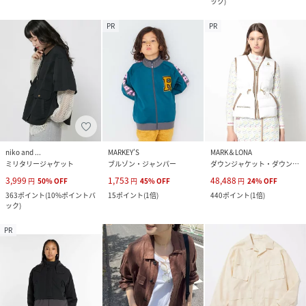
ック
)
PR
PR
niko and ...
MARKEY’S
MARK＆LONA
ミリタリージャケット
ブルゾン・ジャンパー
ダウンジャケット・ダウンベスト
3,999
1,753
48,488
円
50
%
OFF
円
45
%
OFF
円
24
%
OFF
363
ポイント
(
10%ポイントバ
15
ポイント
(
1倍
)
440
ポイント
(
1倍
)
ック
)
PR