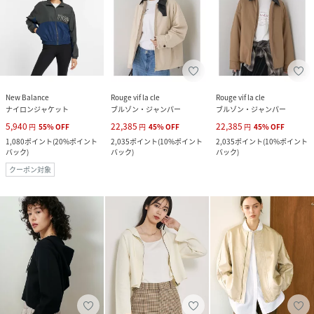
New Balance
Rouge vif la cle
Rouge vif la cle
ナイロンジャケット
ブルゾン・ジャンパー
ブルゾン・ジャンパー
5,940
22,385
22,385
円
55
%
OFF
円
45
%
OFF
円
45
%
OFF
1,080
ポイント
(
20%ポイント
2,035
ポイント
(
10%ポイント
2,035
ポイント
(
10%ポイント
バック
)
バック
)
バック
)
クーポン対象