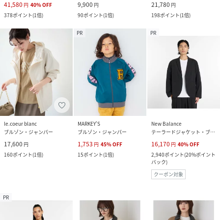
41,580
9,900
21,780
円
40
%
OFF
円
円
378
ポイント
(
1倍
)
90
ポイント
(
1倍
)
198
ポイント
(
1倍
)
PR
PR
le.coeur blanc
MARKEY’S
New Balance
ブルゾン・ジャンパー
ブルゾン・ジャンパー
テーラードジャケット・ブレザー
17,600
1,753
16,170
円
円
45
%
OFF
円
40
%
OFF
160
ポイント
(
1倍
)
15
ポイント
(
1倍
)
2,940
ポイント
(
20%ポイント
バック
)
クーポン対象
PR