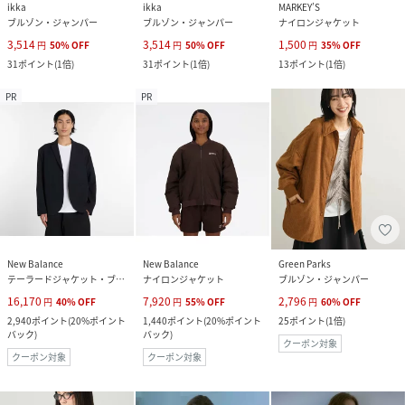
ikka
ikka
MARKEY’S
ブルゾン・ジャンパー
ブルゾン・ジャンパー
ナイロンジャケット
3,514
3,514
1,500
円
50
%
OFF
円
50
%
OFF
円
35
%
OFF
31
ポイント
(
1倍
)
31
ポイント
(
1倍
)
13
ポイント
(
1倍
)
PR
PR
New Balance
New Balance
Green Parks
テーラードジャケット・ブレザー
ナイロンジャケット
ブルゾン・ジャンパー
16,170
7,920
2,796
円
40
%
OFF
円
55
%
OFF
円
60
%
OFF
2,940
ポイント
(
20%ポイント
1,440
ポイント
(
20%ポイント
25
ポイント
(
1倍
)
バック
)
バック
)
クーポン対象
クーポン対象
クーポン対象