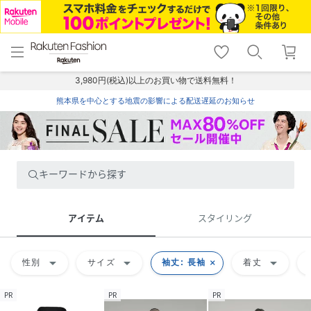
menu
home
search
favorite_border
shopping_cart
lock_outline
メニュー
トップ
検索
お気に入り
カート
ログイン
3,980円(税込)以上のお買い物で送料無料！
熊本県を中心とする地震の影響による配送遅延のお知らせ
キーワードから探す
アイテム
スタイリング
arrow_drop_down
arrow_drop_down
arrow_drop_down
性別
サイズ
袖丈: 長袖
着丈
PR
PR
PR