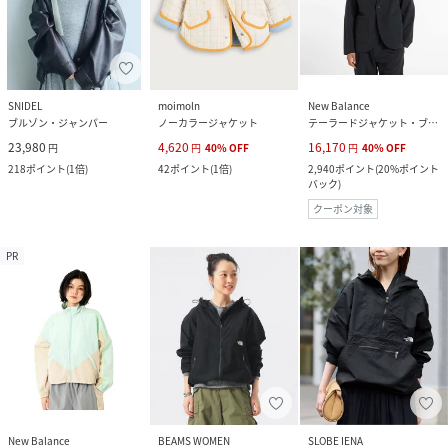
SNIDEL
moimoln
New Balance
ブルゾン・ジャンパー
ノーカラージャケット
テーラードジャケット・ブレザー
23,980
4,620
16,170
円
円
40
%
OFF
円
40
%
OFF
218
ポイント
(
1倍
)
42
ポイント
(
1倍
)
2,940
ポイント
(
20%ポイント
バック
)
クーポン対象
PR
New Balance
BEAMS WOMEN
SLOBE IENA