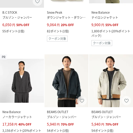
B.C STOCK
Snow Peak
New Balance
ブルゾン・ジャンパー
ダウンジャケット・ダウンベスト
ナイロンジャケット
6,050
9,064
9,900
円
50
%
OFF
円
20
%
OFF
円
55
%
OFF
55
ポイント
(
1倍
)
82
ポイント
(
1倍
)
1,800
ポイント
(
20%ポイント
バック
)
クーポン対象
クーポン対象
PR
New Balance
BEAMS OUTLET
BEAMS OUTLET
ノーカラージャケット
ブルゾン・ジャンパー
ブルゾン・ジャンパー
17,358
5,940
5,940
円
40
%
OFF
円
70
%
OFF
円
70
%
OFF
3,156
ポイント
(
20%ポイント
54
ポイント
(
1倍
)
54
ポイント
(
1倍
)