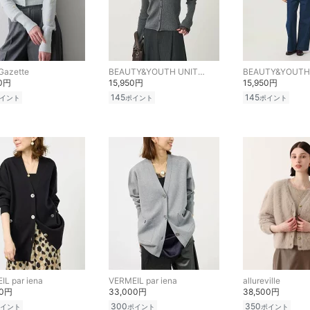
Gazette
BEAUTY&YOUTH UNITED ARROWS
00円
15,950円
15,950円
145
145
イント
ポイント
ポイント
IL par iena
VERMEIL par iena
allureville
00円
33,000円
38,500円
300
350
イント
ポイント
ポイント