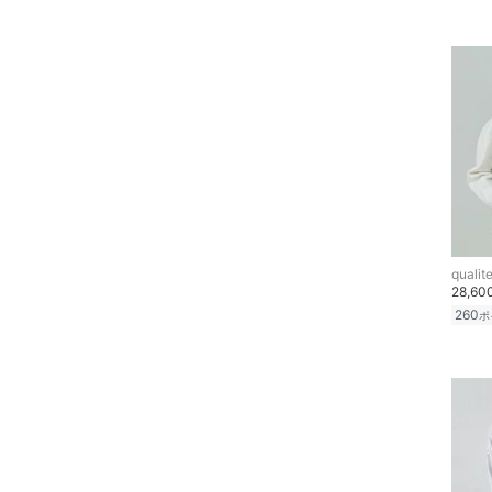
フレグランス
メイク道具・美容器具
コフレ・キット・セット
食器・調理器具・キッチ
ン用品
インテリア・生活雑貨
qualit
スマホグッズ・オーディ
28,6
オ機器
260
ポ
スポーツ・アウトドア用
品
文房具
ペット用品