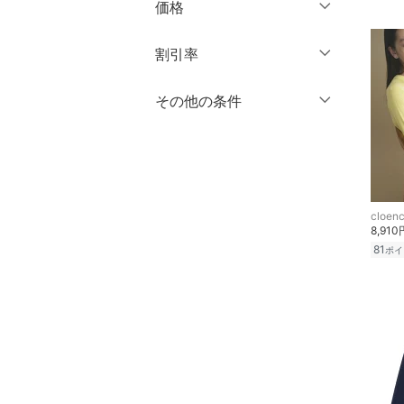
価格
シューズ・靴
クリア
絞り込み
クリア
絞り込み
円
～
円
割引率
インナー・ルームウェア
％OFF
～
％OFF
その他の条件
靴下・レッグウェア
絞り込み
クリア
絞り込み
クーポン対象のみ表示
ファッション雑貨
絞り込み
スーパーDEALのみ表示
アクセサリー・腕時計
クリア
絞り込み
cloen
財布・ポーチ・ケース
8,910
81
ポイ
帽子
ヘアアクセサリー
マタニティウェア・ベビ
ー用品