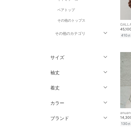
ベアトップ
その他のトップス
GALL
45,10
その他のカテゴリ
410
ポ
ジャケット・アウター
サイズ
パンツ
ウェア（S/M/L）
袖丈
ワンピース・ドレス
～XS
S
着丈
スカート
ノースリーブ
M
L
半袖
XL
XXL
カラー
オールインワン・オーバ
ショート丈
ーオール
七分袖・五分袖
3XL～
フリー
anuan
ミドル丈
ブランド
14,3
長袖
バッグ
130
ポ
ロング丈
クリア
絞り込み
ブランド一覧からさがす >