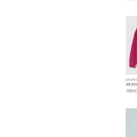
allurev
38,5
350
ポ