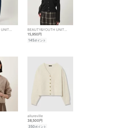
BEAUTY&YOUTH UNITED ARROWS
BEAUTY&YOUTH UNITED ARROWS
15,950円
145
ポイント
allureville
38,500円
350
ポイント