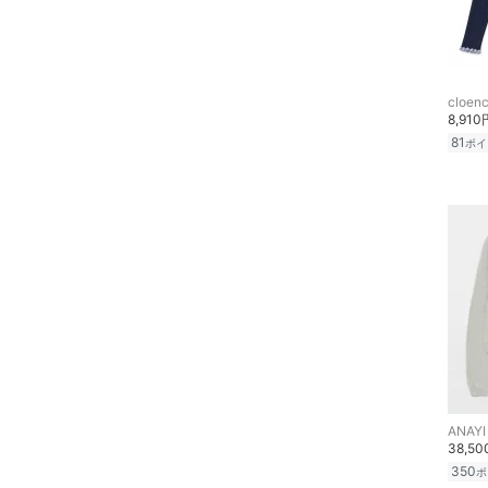
スーツ・フォーマル
水着・スイムグッズ
cloen
着物・浴衣・和装小物
8,910
81
ポイ
スキンケア
ベースメイク
メイクアップ
ネイル
ボディケア・オーラルケ
ア
ANAYI
ヘアケア
38,5
350
ポ